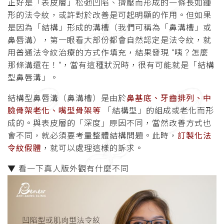
正好是「表皮層」松弛凹陷、擠壓而形成的一條長如鍾
形的法令紋，或許對於改善是可起明顯的作用。但如果
是因為「結構」形成的溝槽（我們可稱為「鼻溝槽」或
鼻唇溝），第一眼看大部份都會自然認定是法令紋，就
用普通法令紋治療的方式作填充，結果發現 “咦？怎麼
那條溝還在！“，當有這種狀況時，很有可能就是「結構
型鼻唇溝」。
結構型鼻唇溝（鼻溝槽）是由於
鼻基底、牙齒排列、中
臉骨架老化、嘴型骨架等
「結構型」的組成或老化而形
成的。與表皮層的「深度」原因不同，當然改善方式也
會不同，就必須要考量整體結構問題。此時，
訂製化法
令紋假體
，就可以處理這樣的訴求。
▼ 看一下真人版外觀有什麼不同