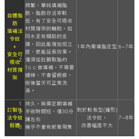
頻繁，單純填補脂
肪，脂肪存活率較
自體脂
低，有了安全可吸收
肪
材質撐架的輔助，如
填補法
同水泥有鋼筋的支
令紋
撐，因此能增加挺立
+
1年內需填脂定型
6~7年
度、更能延長效果。
安全可
僅須從肚臍取脂約
吸收
1c.c.做填補，不需要
材質撐
縫線，不會留疤痕，
架
術後當天可正常洗
澡。
持久，無需定期填補
訂製化
對於較長型(鐘形)
手術時間短，僅30分
法令紋
法令紋，
7~8年
鐘左右
假體
改善幅度不大
幾乎不會有瘀青現象