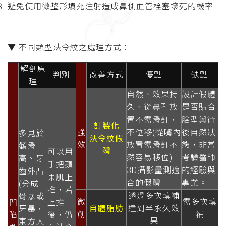
避免使用微整形填充注射造成鼻側血管栓塞壞死的機率
▼ 不同類型法令紋之處理方式：
解剖原
判別
改善方式
優點
缺點
理
自然、效果持
設計假體
久、從鼻孔放
是否貼合
置不需骨釘，
臉型與術
訂製化
強
不位移
(從嘴內
後自然狀
多見於
法令紋假
效
放置需骨釘不
態，非常
顴骨
體
可以用
然容易移位)
考驗醫師
高、牙
手把蘋
3D攝影量測適
的經驗與
齒外凸
果肌上
合的假體
專業。
(分成
推，若
透過多次填補
骨暴或
微
需多次填
凹
上推
自體脂肪
達到半永久效
牙暴，
創
補
陷
後，仍
果
東方人