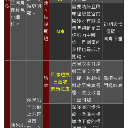
至嘴角
速
型
時更明
需要熟練且臨
像鯰魚
、
顯。
床經驗豐富的
小細
恢
醫師才有辦法
紋。
復
初期表情
精準判斷是五
期
肉毒
僵硬、
條肌肉中哪一
短
嘴角下垂
條，且劑量的
拿捏也是成功
關鍵。
跨層次提升達
到三層次全面
耳廓短痕
強
上提、跨韌帶
醫師技術
三層次
效
剝離至嘴鼻唇
門檻較高
緊顏拉皮
邊，徹底改善
蘋果肌
下垂問題。
下垂後
深淺層同步治
上方容
療，徹底拉提
易凹
導致下垂的根
蘋果肌