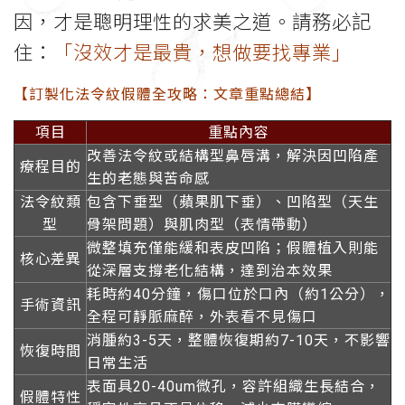
因，才是聰明理性的求美之道。請務必記
住：
「沒效才是最貴，想做要找專業」
【訂製化法令紋假體全攻略：文章重點總結】
項目
重點內容
改善法令紋或結構型鼻唇溝，解決因凹陷產
療程目的
生的老態與苦命感
法令紋類
包含下垂型（蘋果肌下垂）、凹陷型（天生
型
骨架問題）與肌肉型（表情帶動）
微整填充僅能緩和表皮凹陷；假體植入則能
核心差異
從深層支撐老化結構，達到治本效果
耗時約40分鐘，傷口位於口內（約1公分），
手術資訊
全程可靜脈麻醉，外表看不見傷口
消腫約3-5天，整體恢復期約7-10天，不影響
恢復時間
日常生活
表面具20-40um微孔，容許組織生長結合，
假體特性