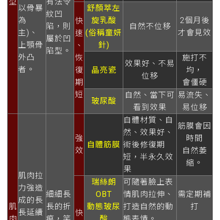
型
有法令
以骨暴
舒顏萃左
紋凹
為
旋乳酸
2個月後
快
陷，則
自然不位移
主)、
(俗稱童妍
才會見效
速
屬於凹
上顎骨
針)
、
陷型。
外凸
恢
施打不
效果好、不易
者。
復
晶亮瓷
均，
位移
期
會僵硬
短
自然、當下可
易流失、
玻尿酸
看到效果
易位移
自體材質、自
筋膜會因
然、效果好、
強
時間
自體筋膜
術後修復期
效
自然萎
短，半永久效
縮。
果
肌肉拉
瑞絲朗
可隨著臉上表
力強造
細細長
OBT
情肌肉拉伸、
需定期補
成的長
肌
長的折
動態玻尿
打造自然的動
打
長延續
快
肉
痕，笑
酸
態表情。