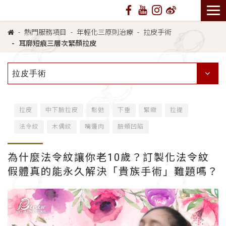
熱門服務項目
年輕化三原則治療
拉皮手術
耳廓短痕三層次緊顏拉皮
拉皮手術
拉皮
中下臉拉皮
鬆弛
下垂
緊緻
拉提
法令紋
木偶紋
嘴邊肉
臉頰凹陷
為什麼法令紋讓你老10歲？訂製化法令紋
假體真的能永久解決「貴族手術」難題嗎？