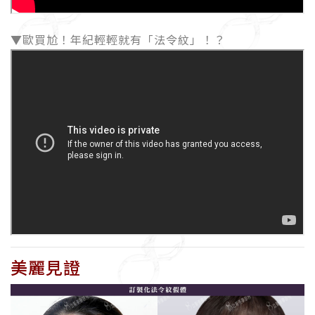
▼歐買尬！年紀輕輕就有「法令紋」！？
美麗見證