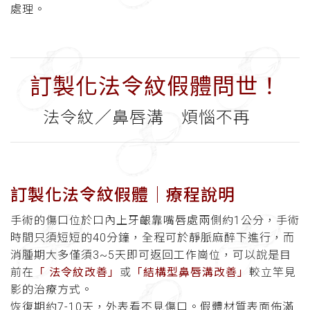
處理。
訂製化法令紋假體問世！
法令紋／鼻唇溝 煩惱不再
訂製化法令紋假體│療程說明
手術的傷口位於口內上牙齦靠嘴唇處兩側約1公分，手術
時間只須短短的40分鐘，全程可於靜脈麻醉下進行，而
消腫期大多僅須3~5天即可返回工作崗位，可以說是目
前在
「 法令紋改善」
或
「結構型鼻唇溝改善」
較立竿見
影的治療方式。
恢復期約7-10天，外表看不見傷口。假體材質表面佈滿