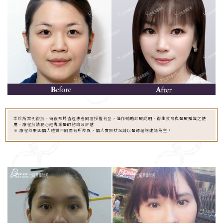
本診所案例術前、術後照片皆經患者同意授權刊登，僅作輔助診療說明、衛生教育與醫療知識之使
用，療程前請務必經專業醫師諮詢及評估
※ 療程效果因個人體質不同而有所差異，個人實際狀況請以醫師諮詢建議為主。