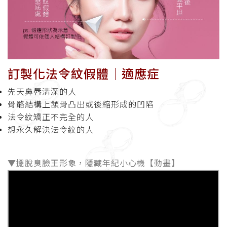
訂製化法令紋假體│適應症
先天鼻唇溝深的人
骨骼結構上頷骨凸出或後縮形成的凹陷
法令紋矯正不完全的人
想永久解決法令紋的人
▼擺脫臭臉王形象，隱藏年紀小心機【動畫】