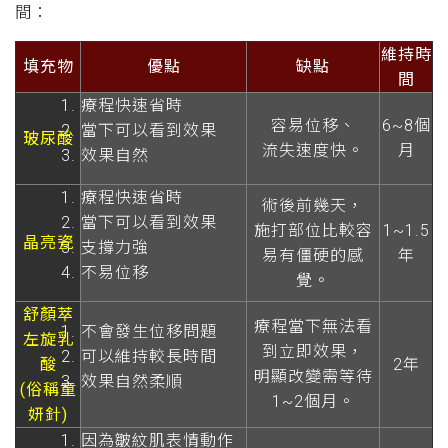
間：
維持時
填充物
優點
缺點
間
療程快速省時
容易位移、
6~8個
當下可以看到效果
玻尿酸
流失速度快。
月
效果自然
療程快速省時
術後前幾天，
當下可以看到效果
施打部位比較容
1~1.5
晶亮瓷
支撐力強
易有僵硬的感
年
不易位移
覺。
舒顏萃
療程當下無法看
不會發生位移問題
左旋乳
到立即效果，
可以維持較長時間
酸
2年
明顯改變需等待
效果自然柔順
(俗稱童
1~2個月。
妍針)
因為皺紋肌表情動作