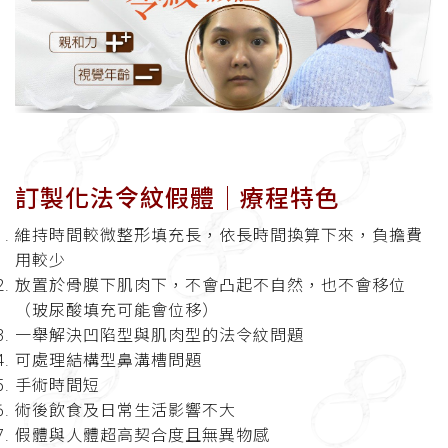
訂製化法令紋假體│療程特色
維持時間較微整形填充長，依長時間換算下來，負擔費
用較少
放置於骨膜下肌肉下，不會凸起不自然，也不會移位
（玻尿酸填充可能會位移）
一舉解決凹陷型與肌肉型的法令紋問題
可處理結構型鼻溝槽問題
手術時間短
術後飲食及日常生活影響不大
假體與人體超高契合度且無異物感