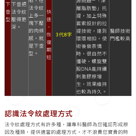
陷，在
源問題—「深
下
下垂把
法令紋
層脂肪墊」托
垂
法令紋
快
上多一
提，加上特殊
型
壓得更
速
塊下壓
套索設計的拉
深。
、
的肉條
提技術，達到
醫師技術
恢
3代8字
感，就
環環相扣，使
門檻較高
復
是下垂
術後做表情
期
型。
時，很自然不
短
僵硬，螺旋雙
股DNA能持續
刺激膠原增
生，效果維持
也較為持久。
認識法令紋處理方式
法令紋處理方式有許多種，讓專科醫師為您確認形成原
因及種類，提供適當的處理方式，才不浪費您寶貴的時