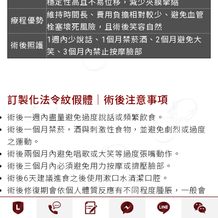
穩定性高且不易位移，減少夾膜攣縮
維持時間長、費用負擔相對較少、避免血管
療程優勢
栓塞壞死風險，且術後笑容自然
1週內少說話、1個月禁菸酒、2個月避免大
術後照護
笑、3個月內禁止按摩臉部
訂製化法令紋假體│
術後注意事項
術後一週內盡量避免過度說話或頻繁飲食。
術後一個月禁菸，酒與刺激性食物，並避免劇烈或過度
之運動。
術後兩個月內避免唱歌或大笑等過度張嘴動作。
術後三個月內必須避免用力按摩或擠壓臉部。
術後6天建議進食之後使用漱口水清潔口腔。
術後修復期會依個人體質反應有不同程度腫脹，一般會
微腫3～4天緩解消失，這種狀況就像您前天酒水喝多的
情況一樣。