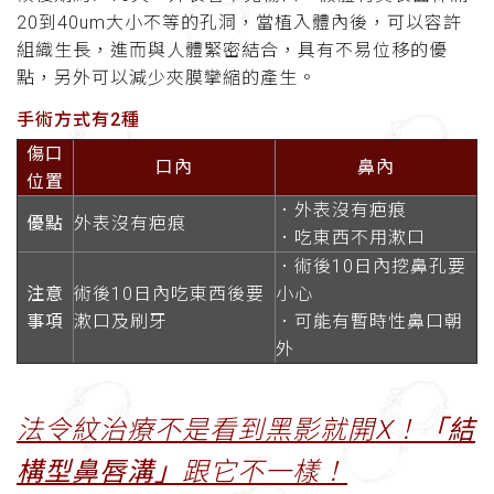
20到40um大小不等的孔洞，當植入體內後，可以容許
組織生長，進而與人體緊密結合，具有不易位移的優
點，另外可以減少夾膜攣縮的產生。
手術方式有2種
傷口
口內
鼻內
位置
．外表沒有疤痕
優點
外表沒有疤痕
．吃東西不用漱口
．術後10日內挖鼻孔要
注意
術後10日內吃東西後要
小心
事項
漱口及刷牙
．可能有暫時性鼻口朝
外
法令紋治療不是看到黑影就開X！
「結
構型鼻唇溝」
跟它不一樣！