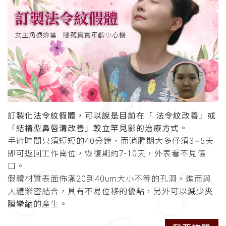
訂製化法令紋假體，可以說是目前在「 法令紋改善」或
「結構型鼻唇溝改善」較立竿見影的治療方式。
手術時間只須短短的40分鐘，而消腫期大多僅須3~5天
即可返回工作崗位，恢復期約7-10天，外表看不見傷
口。
假體材質表面佈滿20到40um大小不等的孔洞，進而與
人體緊密結合，具有不易位移的優點，另外可以
減少夾
膜攣縮
的產生。