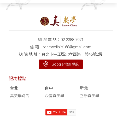
總 院 電 話：
02-2388-7971
信 箱：
renewclinic168@gmail.com
總 院 地 址：台北市中正區忠孝西路一段45號2樓
Google 地圖導航
服務據點
台北
台中
新北
真美學時尚
沙鹿真美學
立新真美學