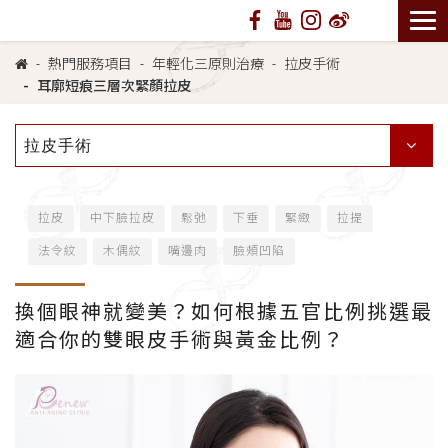
熱門服務項目
年輕化三原則治療
拉皮手術
耳廓短痕三層次緊顏拉皮
拉皮手術
拉皮
中下臉拉皮
鬆弛
下垂
緊緻
拉提
法令紋
木偶紋
嘴邊肉
臉頰凹陷
換個眼神就變美？如何根據五官比例挑選最
適合你的雙眼皮手術與黃金比例？