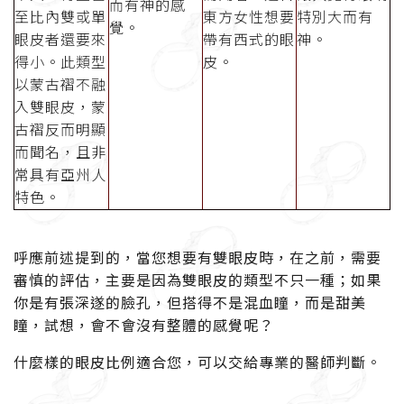
而有神的感
至比內雙或單
東方女性想要
特別大而有
覺。
眼皮者還要來
帶有西式的眼
神。
得小。此類型
皮。
以蒙古褶不融
入雙眼皮，蒙
古褶反而明顯
而聞名，且非
常具有亞州人
特色。
呼應前述提到的，當您想要有雙眼皮時，在之前，需要
審慎的評估，主要是因為雙眼皮的類型不只一種；如果
你是有張深遂的臉孔，但搭得不是混血瞳，而是甜美
瞳，試想，會不會沒有整體的感覺呢？
什麼樣的眼皮比例適合您，可以交給專業的醫師判斷。