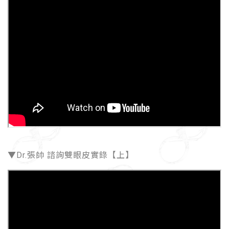
▼Dr.張帥 諮詢雙眼皮實錄【上】