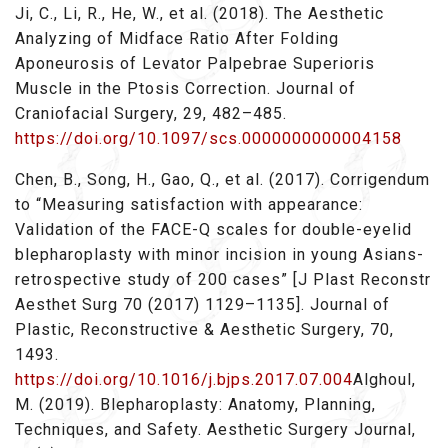
Ji, C., Li, R., He, W., et al. (2018). The Aesthetic
Analyzing of Midface Ratio After Folding
Aponeurosis of Levator Palpebrae Superioris
Muscle in the Ptosis Correction. Journal of
Craniofacial Surgery, 29, 482–485.
https://doi.org/10.1097/scs.0000000000004158
Chen, B., Song, H., Gao, Q., et al. (2017). Corrigendum
to “Measuring satisfaction with appearance:
Validation of the FACE-Q scales for double-eyelid
blepharoplasty with minor incision in young Asians-
retrospective study of 200 cases” [J Plast Reconstr
Aesthet Surg 70 (2017) 1129–1135]. Journal of
Plastic, Reconstructive & Aesthetic Surgery, 70,
1493.
https://doi.org/10.1016/j.bjps.2017.07.004
Alghoul,
M. (2019). Blepharoplasty: Anatomy, Planning,
Techniques, and Safety. Aesthetic Surgery Journal,