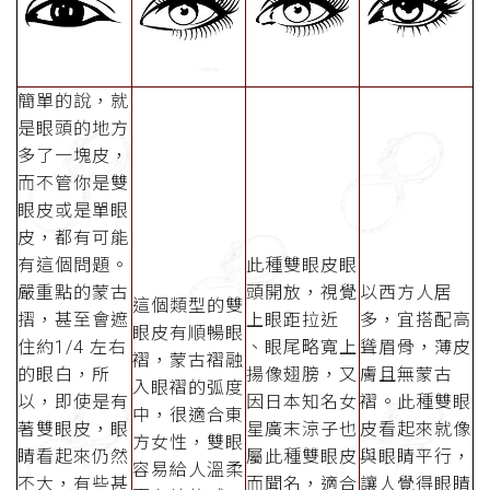
簡單的說，就
是眼頭的地方
多了一塊皮，
而不管你是雙
眼皮或是單眼
皮，都有可能
有這個問題。
此種雙眼皮眼
嚴重點的蒙古
頭開放，視覺
以西方人居
這個類型的雙
摺，甚至會遮
上眼距拉近
多，宜搭配高
眼皮有順暢眼
住約1/4 左右
、眼尾略寬上
聳眉骨，薄皮
褶，蒙古褶融
的眼白，所
揚像翅膀，又
膚且無蒙古
入眼褶的弧度
以，即使是有
因日本知名女
褶。此種雙眼
中，很適合東
著雙眼皮，眼
星廣末涼子也
皮看起來就像
方女性，雙眼
睛看起來仍然
屬此種雙眼皮
與眼睛平行，
容易給人溫柔
不大，有些甚
而聞名，適合
讓人覺得眼睛