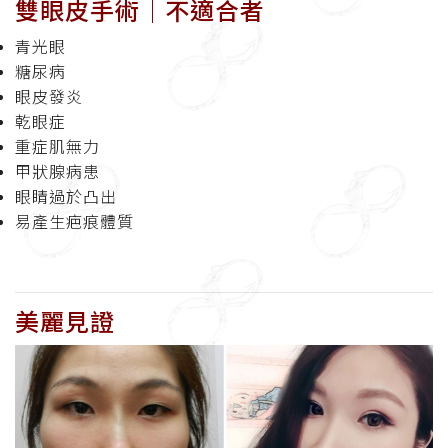
雙眼皮手術│不適合者
青光眼
糖尿病
眼皮發炎
乾眼症
重症肌無力
甲狀腺病患
眼睛過於凸出
易產生疤痕體質
美麗見證