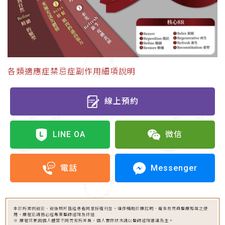
各類適應症禁忌症副作用細項說明
線上預約
LINE OA
微信
Messenger
電話
本診所案例術前、術後照片皆經患者同意授權刊登，僅作輔助診療說明、衛生教育與醫療知識之使
用，療程前請務必經專業醫師諮詢及評估
※ 療程效果因個人體質不同而有所差異，個人實際狀況請以醫師諮詢建議為主。