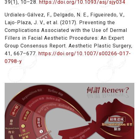
39(1), 10–28.
https://doi.org/10.1093/asj/sjy034
Urdiales-Gálvez, F., Delgado, N. E., Figueiredo, V.,
Lajo-Plaza, J. V., et al. (2017). Preventing the
Complications Associated with the Use of Dermal
Fillers in Facial Aesthetic Procedures: An Expert
Group Consensus Report. Aesthetic Plastic Surgery,
41, 667–677.
https://doi.org/10.1007/s00266-017-
0798-y