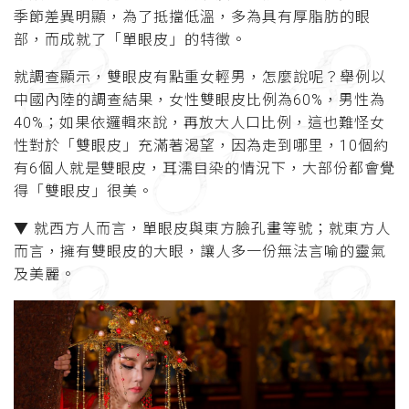
季節差異明顯，為了抵擋低溫，多為具有厚脂肪的眼
部，而成就了「單眼皮」的特徵。
就調查顯示，雙眼皮有點重女輕男，怎麼說呢？舉例以
中國內陸的調查結果，女性雙眼皮比例為60%，男性為
40%；如果依邏輯來說，再放大人口比例，這也難怪女
性對於「雙眼皮」充滿著渴望，因為走到哪里，10個約
有6個人就是雙眼皮，耳濡目染的情況下，大部份都會覺
得「雙眼皮」很美。
▼ 就西方人而言，單眼皮與東方臉孔畫等號；就東方人
而言，擁有雙眼皮的大眼，讓人多一份無法言喻的靈氣
及美麗。