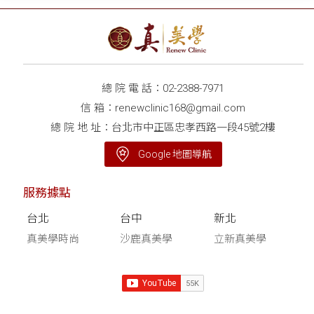
總 院 電 話：
02-2388-7971
信 箱：
renewclinic168@gmail.com
總 院 地 址：台北市中正區忠孝西路一段45號2樓
Google 地圖導航
服務據點
台北
台中
新北
真美學時尚
沙鹿真美學
立新真美學