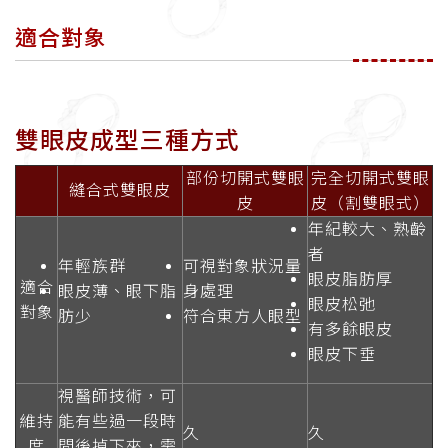
適合對象
雙眼皮成型三種方式
部份切開式雙眼
完全切開式雙眼
縫合式雙眼皮
皮
皮（割雙眼式）
年紀較大、熟齡
者
年輕族群
可視對象狀況量
眼皮脂肪厚
適合
眼皮薄、眼下脂
身處理
眼皮松弛
對象
肪少
符合東方人眼型
有多餘眼皮
眼皮下垂
視醫師技術，可
維持
能有些過一段時
久
久
度
間後掉下來，需