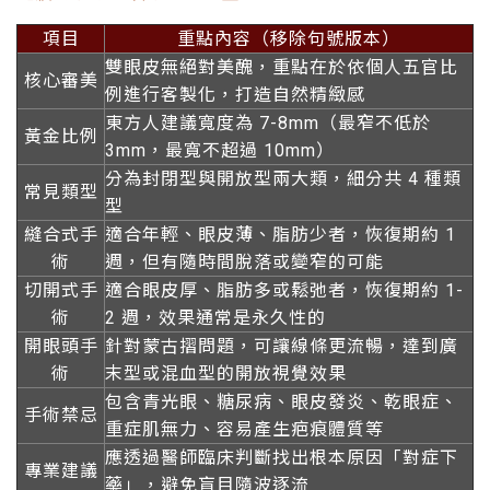
項目
重點內容（移除句號版本）
雙眼皮無絕對美醜，重點在於依個人五官比
核心審美
例進行客製化，打造自然精緻感
東方人建議寬度為 7-8mm（最窄不低於
黃金比例
3mm，最寬不超過 10mm）
分為封閉型與開放型兩大類，細分共 4 種類
常見類型
型
縫合式手
適合年輕、眼皮薄、脂肪少者，恢復期約 1
術
週，但有隨時間脫落或變窄的可能
切開式手
適合眼皮厚、脂肪多或鬆弛者，恢復期約 1-
術
2 週，效果通常是永久性的
開眼頭手
針對蒙古摺問題，可讓線條更流暢，達到廣
術
末型或混血型的開放視覺效果
包含青光眼、糖尿病、眼皮發炎、乾眼症、
手術禁忌
重症肌無力、容易產生疤痕體質等
應透過醫師臨床判斷找出根本原因「對症下
專業建議
藥」，避免盲目隨波逐流