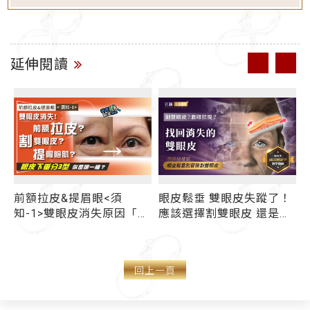
延伸閱讀
前額拉皮&提眉眼<須
眼皮鬆垂 雙眼皮失蹤了！
知-1>雙眼皮消失原因「有
應該選擇割雙眼皮 還是眉
這些」...眼皮下垂有3類型
眼拉提呢？
你是哪一種？ 上額拉皮/
割雙眼皮/提眼瞼肌 選哪
回上一頁
一個才對？