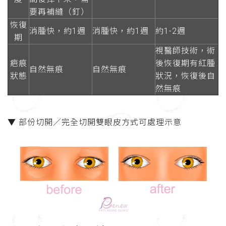
要再補縫（釘）
恢復
消腫快，約1週
消腫快，約1週
約1-2週
期
視醫師技術，術
疤痕
後恢復期有紅腫
自然無痕
自然無痕
狀態
狀況，恢復後自
然無痕
▼ 部份切開／完全切開雙眼皮方式可處理示意