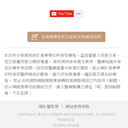
各類適應症禁忌症副作用細項說明
本診所分享案例係於真美學診所接受療程，且經當事人同意分享，
並已簽署同意公開授權書。 案例資訊係為衛生教育、醫療知識共享
及診療參考說明。因任何醫療處置均有潛在風險，故必需於真美學
診所接受醫師親自診斷後，進行評估與溝通，確認是否適合該療
程。 禁止任何網際網路服務業者轉錄其網路資訊之內容供人點閱。
但以網路搜尋或超連結方式，進入醫療機構之網址（域）直接點閱
者，不在此限。
隱私權政策
網站使用條款
COPYRIGHT © 2021 RENEW ANTI-AGING CLINIC. ALL RIGHTS
RESERVED.
DESIGN-VIPCASE