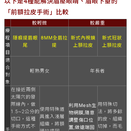
以下是4種能解決眉壓眼睛、眉眼下垂的
「前額拉皮手術」比較
較輕微
較嚴重
療
程
隱痕提眉眼
8MM全眉拉
新式內視鏡
新式冠狀
項
尾
提
上額拉皮
上額拉皮
目
適
合
輕熟男女
年長者
對
象
在接近兩側
太陽穴的發
際線內，做
用特殊切
利用Mesh生
使用特殊道
1.5~2公分的
法，將多餘
物網膜,隨意
具進入淺層
切口，這種
的皮、組織
調整傷口位
組織，將額
手術方式不
切掉，而毛
置,做遠端固
手