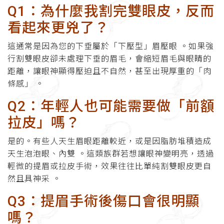
Q1：為什麼我割完雙眼皮，反而
看起來更兇了？
這通常是因為您的下垂屬於「下壓型」眉壓眼 。如果強
行割雙眼皮卻未處理下垂的眉毛，會縮短眉毛與眼睛的
距離，讓眼神顯得壓迫且不自然，甚至出現厚重的「肉
條感」 。
Q2：年輕人也可能需要做「前額
拉皮」嗎？
是的。有些人天生眉眼距離較近，或是因脂肪堆積造成
天生泡泡眼、內雙 。這類族群若想讓眼神變明亮，透過
輕微的提眉或拉皮手術，效果往往比單純割雙眼皮更自
然且具神采 。
Q3：提眉手術後傷口會很明顯
嗎？