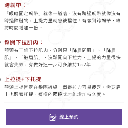
跨韌帶：
「眼眶固定韌帶」就像一道牆，沒有跨過韌帶就像沒有
跨過障礙物，上提力量就會被擋住！有做到跨韌帶，維
持時間增加一倍。
鬆開下拉肌肉：
額頭有三條下拉肌肉，分別是「降眉間肌」、「降眉
肌」、「皺眉肌」，沒鬆開向下拉力，上提的力量很快
就會失效，有做好這一步可多維持1~2年。
上拉提+下托提
額頭上提固定在髮際邊緣，單邊拉力容易疲乏，需要眉
上也跟著托提，這樣的兩段式才能增加持久度。
線上預約