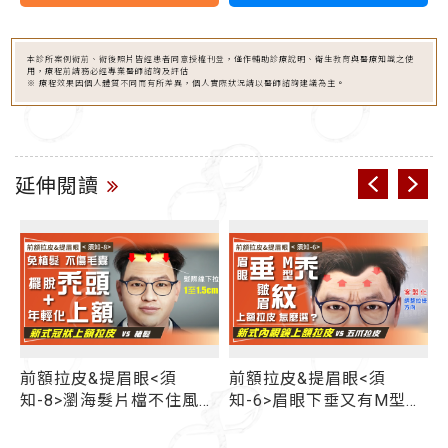
本診所案例術前、術後照片皆經患者同意授權刊登，僅作輔助診療說明、衛生教育與醫療知識之使
用，療程前請務必經專業醫師諮詢及評估
※ 療程效果因個人體質不同而有所差異，個人實際狀況請以醫師諮詢建議為主。
延伸閱讀
&提眉眼<須
前額拉皮&提眉眼<須
眉壓眼、眉眼
瀏海髮片檔不住風吹
知-6>眉眼下垂又有M型禿
社死現場" 抬頭
哪一種前額拉皮適合我？
下垂/高髮線交給
「新式內視鏡上額拉皮」