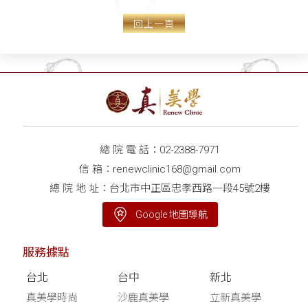
拉皮 髮際線
VS「傳統五爪拉皮」優缺
回上一頁
免植髮
點比較
總 院 電 話：
02-2388-7971
信 箱：
renewclinic168@gmail.com
總 院 地 址：台北市中正區忠孝西路一段45號2樓
Google 地圖導航
服務據點
台北
台中
新北
真美學時尚
沙鹿真美學
立新真美學