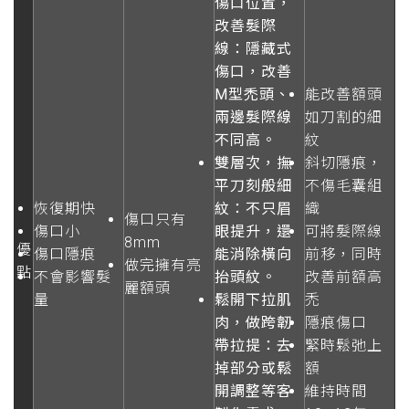
傷口位置，
改善髮際
線：隱藏式
傷口，改善
M型禿頭、
能改善額頭
兩邊髮際線
如刀割的細
不同高。
紋
雙層次，撫
斜切隱痕，
平刀刻般細
不傷毛囊組
恢復期快
紋：不只眉
織
傷口只有
傷口小
眼提升，還
可將髮際線
8mm
優
傷口隱痕
能消除橫向
前移，同時
做完擁有亮
點
不會影響髮
抬頭紋。
改善前額高
麗額頭
量
鬆開下拉肌
禿
肉，做跨韌
隱痕傷口
帶拉提：去
緊時鬆弛上
掉部分或鬆
額
開調整等客
維持時間