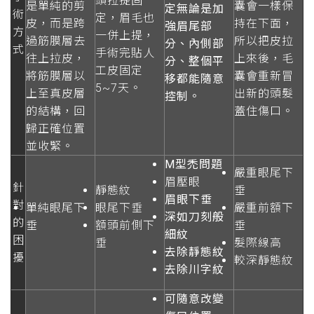
頭拉提固
是單純的剪
囊會一樣保
定無論是加
術
定，眉毛也
皮，而是跨
持在下面，
強眉尾部
方
一併上提，
過筋膜層去
所以把皮拉
分、內側部
式
手術完貼人
往上拉皮，
上來後，毛
分、整個平
工皮固定
將筋膜層以
囊會重新冒
移都能隨意
5~7天。
上至真皮層
出新的頭髮
控制
。
的結構，回
蓋住傷口。
歸正確位置
並收緊。
M型禿問題
嚴重眼尾下
眉壓眼
針
靜態紋
垂
眉眼下垂
對
單純眼尾下
眼尾下垂
嚴重前額下
深如刀刻般
的
垂
額頭前側下
垂
細紋
困
垂
髮際線高
去除靜態紋
擾
較深靜態紋
去除川字紋
可隨意改變