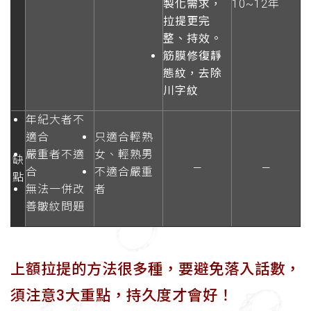
製化需求，
10~12年
拉提更完
整、持效。
筋膜修復靜
態紋，去除
川字紋
年紀大者不
適合
只適合輕熟
嚴重者不適
女、輕熟男
缺
—
—
合
不適合嚴重
點
無法一併改
者
善皺紋問題
上額拉提的方法很多種，要避免落入話數，
須注意3大重點，持久度才會好！