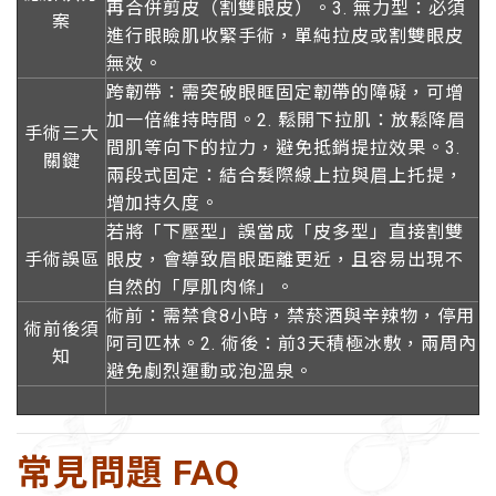
再合併剪皮（割雙眼皮）。3.
無力型
：必須
案
進行
眼瞼肌收緊手術
，單純拉皮或割雙眼皮
無效。
跨韌帶
：需突破眼眶固定韌帶的障礙，可增
加一倍維持時間。2.
鬆開下拉肌
：放鬆降眉
手術三大
間肌等向下的拉力，避免抵銷提拉效果。3.
關鍵
兩段式固定
：結合髮際線上拉與眉上托提，
增加持久度。
若將「下壓型」誤當成「皮多型」直接割雙
手術誤區
眼皮，會導致眉眼距離更近，且容易出現不
自然的「厚肌肉條」。
術前
：需禁食8小時，禁菸酒與辛辣物，停用
術前後須
阿司匹林。2.
術後
：前3天積極冰敷，兩周內
知
避免劇烈運動或泡溫泉。
常見問題 FAQ