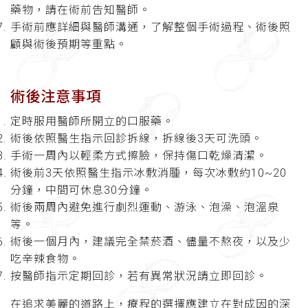
藥物，請在術前告知醫師。
手術前應詳細與醫師溝通，了解整個手術過程、術後照
顧與術後預期等重點。
術後注意事項
定時服用醫師所開立的口服藥。
術後依照醫生指示回診拆線，拆線後
3
天可洗頭。
手術一周內以輕柔方式擦臉，保持傷口乾燥清潔。
術後前
3
天依照醫生指示冰敷消腫，每次冰敷約
10~20
分鐘，中間可休息
30
分鐘。
術後兩周內避免進行劇烈運動、游泳、泡澡、泡溫泉
等。
術後一個月內，建議完全禁菸酒、儘量不熬夜，以及少
吃辛辣食物。
按醫師指示定期回診，若有異常狀況請立即回診。
在追求美麗的道路上，療程的選擇應建立在對成因的深