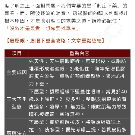
度了解之上。面對問題，我們需要的是「對症下藥」的
專業，而非隨波逐流的消費。 透過醫師的臨床判斷找出
根本原因，才是聰明理性的求美之道。請務必記住：
「沒效才是最貴，想做要找專業」
【眉壓眼、眉眼下垂全攻略：文章重點總結】
項目
重點內容
先天性
：天生眉眼距近、無雙眼皮、或脂肪
堆積形成泡泡眼。2.
老化性
：隨年紀增長膠
主要成因
原蛋白流失，導致前額組織鬆弛、隨地心引
力下垂。
下壓型
：額頭組織下墜蓋住眼眶，常見於40
三大下垂
歲以上族群。2.
皮多型
：雙眼皮摺痕處的贅
型態
皮過多、過厚。3.
無力型
：眼瞼肌無力導致
瞳孔被遮蓋，顯得無神。
下壓型
：實施
前額拉皮
，將額頭組織往上
拉。2.
皮多型
：
優先考慮上提
，若贅皮仍多
應解決方