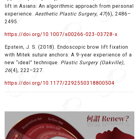
lift in Asians: An algorithmic approach from personal
experience.
Aesthetic Plastic Surgery, 47
(6), 2486–
2495.
https://doi.org/10.1007/s00266-023-03728-x
Epstein, J. S. (2018). Endoscopic brow lift fixation
with Mitek suture anchors: A 9-year experience of a
new “ideal” technique.
Plastic Surgery (Oakville),
26
(4), 222–227.
https://doi.org/10.1177/2292550318800504