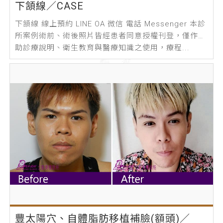
下頷線／CASE
下頷線 線上預約 LINE OA 微信 電話 Messenger 本診
所案例術前、術後照片皆經患者同意授權刊登，僅作輔
助診療說明、衛生教育與醫療知識之使用，療程...
豐太陽穴、自體脂肪移植補臉(額頭)／