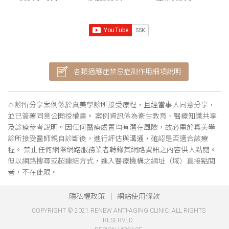
各類適應症禁忌症副作用細項說明
本診所分享案例係於真美學診所接受療程，且經當事人同意分享，
並已簽署同意公開授權書。 案例資訊係為衛生教育、醫療知識共享
及診療參考說明。因任何醫療處置均有潛在風險，故必需於真美學
診所接受醫師親自診斷後，進行評估與溝通，確認是否適合該療
程。 禁止任何網際網路服務業者轉錄其網路資訊之內容供人點閱。
但以網路搜尋或超連結方式，進入醫療機構之網址（域）直接點閱
者，不在此限。
隱私權政策
網站使用條款
COPYRIGHT © 2021 RENEW ANTI-AGING CLINIC. ALL RIGHTS
RESERVED.