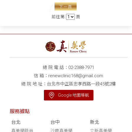
下一頁
前往第
頁
總 院 電 話：
02-2388-7971
信 箱：
renewclinic168@gmail.com
總 院 地 址：台北市中正區忠孝西路一段45號2樓
Google 地圖導航
服務據點
台北
台中
新北
真美學時尚
沙鹿真美學
立新真美學