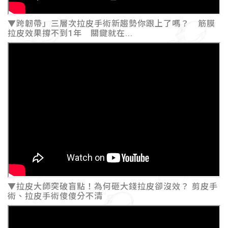
▼跨韌帶」三層次拉皮手術新趨勢你跟上了嗎？ 筋膜
拉皮效果撐不到1年 關鍵就在...
▼拉皮大師突破盲點！為何砸大錢拉皮卻沒效？ 剪皮手
術、拉皮手術傻傻分不清