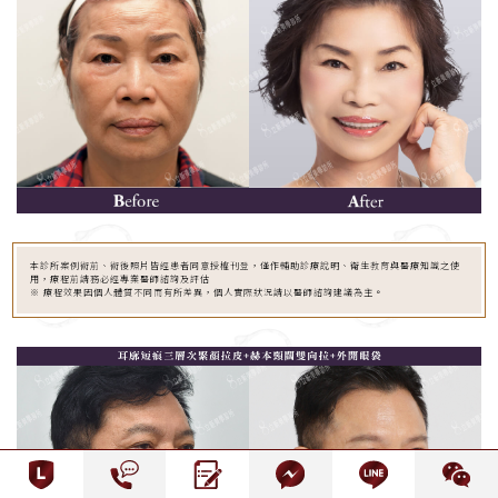
本診所案例術前、術後照片皆經患者同意授權刊登，僅作輔助診療說明、衛生教育與醫療知識之使
用，療程前請務必經專業醫師諮詢及評估
※ 療程效果因個人體質不同而有所差異，個人實際狀況請以醫師諮詢建議為主。