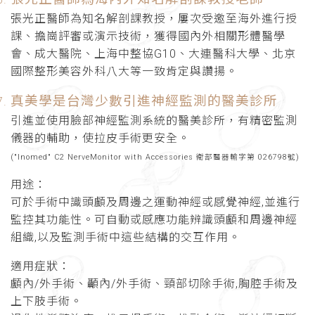
張光正醫師為知名解剖課教授，屢次受邀至海外進行授
課、擔崗評審或演示技術，獲得國內外相關形體醫學
會、成大醫院、上海中整協G10、大連醫科大學、北京
國際整形美容外科八大等一致肯定與讚揚。
真美學是台灣少數引進神經監測的醫美診所
引進並使用臉部神經監測系統的醫美診所，有精密監測
儀器的輔助，使拉皮手術更安全。
("Inomed" C2 NerveMonitor with Accessories 衛部醫器輸字第 026798號)
用途：
可於手術中識頭顱及周邊之運動神經或感覺神經,並進行
監控其功能性。可自動或感應功能辨識頭顱和周邊神經
組織,以及監測手術中這些結構的交互作用。
適用症狀：
顱內/外手術、顳內/外手術、頸部切除手術,胸腔手術及
上下肢手術。