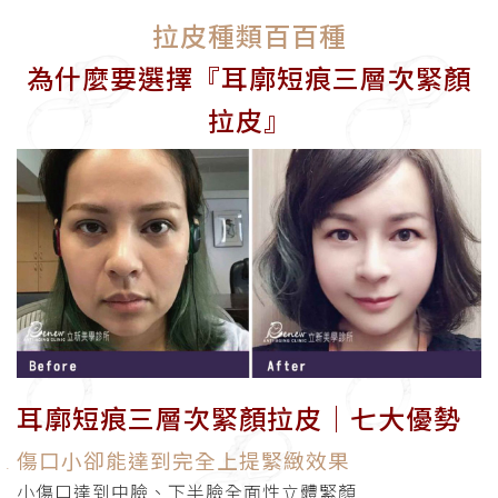
拉皮種類百百種
為什麼要選擇『耳廓短痕三層次緊顏
拉皮』
耳廓短痕三層次緊顏拉皮│七大優勢
傷口小卻能達到完全上提緊緻效果
小傷口達到中臉、下半臉全面性立體緊顏