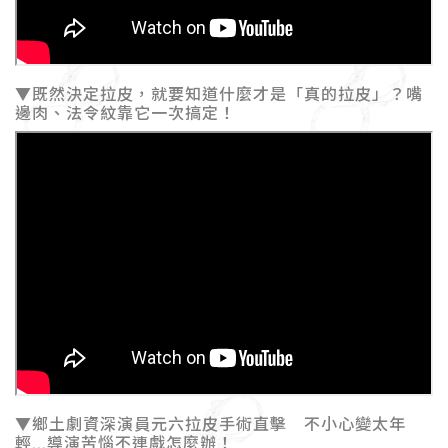
▼既然決定拉皮，就要知道什麼才是「真的拉皮」？嘴
邊肉、法令紋靠它一次搞定！
▼鄉土劇資深演員元六拉皮手術直擊 不小心變太年
輕...導演苦惱不連戲怎麼辦！