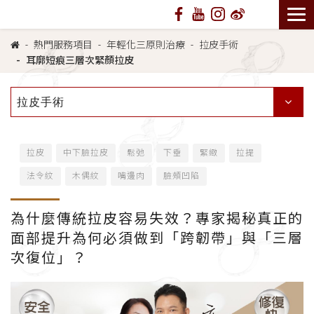
熱門服務項目
年輕化三原則治療
拉皮手術
耳廓短痕三層次緊顏拉皮
拉皮手術
拉皮
中下臉拉皮
鬆弛
下垂
緊緻
拉提
法令紋
木偶紋
嘴邊肉
臉頰凹陷
為什麼傳統拉皮容易失效？專家揭秘真正的
面部提升為何必須做到「跨韌帶」與「三層
次復位」？