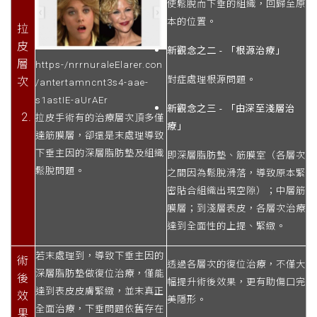
使鬆脫而下垂的組織，回歸至原
本的位置。
拉
皮
新觀念之二 - 「根源治療」
層
https-/nrrnuraleElarer.con
對症處理根源問題。
次
/antertamncnt3s4-aae-
s1astIE-aUrAEr
新觀念之三 - 「由深至淺層治
拉皮手術有的治療層次頂多僅
療」
達筋膜層，卻還是末處理導致
下垂主因的深層脂肪墊及組織
即深層脂肪墊、筋膜室（各層次
鬆脫問題。
之間因為鬆脫滑落，導致原本緊
密貼合組織出現空隙）；中層筋
膜層；到淺層表皮，各層次治療
達到全面性的上提、緊緻。
若末處理到，導致下垂主因的
術
透過各層次的復位治療，不僅大
深層脂肪墊做復位治療，僅能
後
幅提升術後效果，更有助傷口完
達到表皮皮膚緊緻，並末真正
效
美隱形。
全面治療，下垂問題依舊存在
果