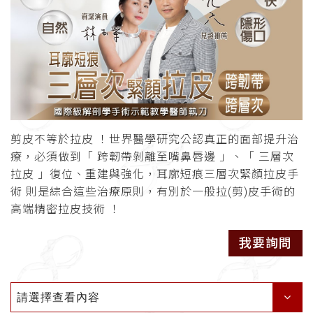
剪皮不等於拉皮 ！世界醫學研究公認真正的面部提升治
療，必須做到「 跨韌帶剝離至嘴鼻唇邊 」、「 三層次
拉皮 」復位、重建與強化，耳廓短痕三層次緊顏拉皮手
術 則是綜合這些治療原則，有別於一般拉(剪)皮手術的
高端精密拉皮技術 ！
我要詢問
請選擇查看內容