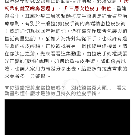
世界醫學研究公認真正的面部提升治療，必須做到
「 跨
韌帶剝離至嘴鼻唇邊 」
、
「 三層次拉皮 」復位
、重建
與強化，耳廓短痕三層次緊顏拉皮手術則是綜合這些治
療原則，有別於一般拉(剪)皮手術的高端精密拉皮技術
！或許迫切想找回年輕的你，仍在這充斥廣告包裝與銷
售話術里迷航中，猶如大海撈針無從下手；也或許有過
失敗的拉皮經驗，正極欲找尋另一個修復重建機會。請
在做決定之前，先來看看這集動畫，由拉皮手術權威張
光正醫師“獻聲"說明，如何選擇拉皮手術，降低踩雷風
險，也請大家用力轉發分享出去，給更多有拉皮需求的
求美者多一分警惕～
▼你還錯把剪皮當拉皮嗎？ 別花錢當冤大頭... 看完
動畫秒懂什麼才是強效且持久的拉皮手術。