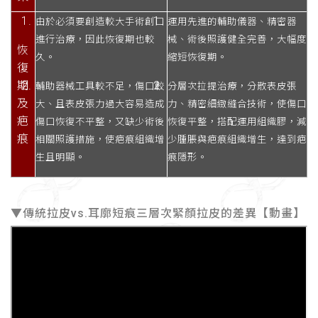
由於必須要創造較大手術創口
運用先進的輔助儀器、精密器
進行治療，因此恢復期也較
械、術後照護健全完善，大幅度
恢
久。
縮短恢復期。
復
期
輔助器械工具較不足，傷口較
分層次拉提治療，分散表皮張
及
大、且表皮張力過大容易造成
力、精密細緻縫合技術，使傷口
疤
傷口恢復不平整，又缺少術後
恢復平整，搭配運用組織膠，減
痕
相關照護措施，使疤痕組織增
少腫脹與疤痕組織增生，達到疤
生且明顯。
痕隱形。
▼傳統拉皮vs.耳廓短痕三層次緊顏拉皮的差異【動畫】