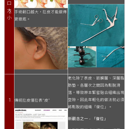
口
大
手術創口越大，拉皮才能做得
小
更徹底。
老化除了表皮、筋膜層、深層脂
肪墊，各層次之間因為鬆脫滑
落，導致原本緊密貼合組織出現
空隙，因此年輕化的做法就必須
傳統拉皮僅拉表“皮”
將鬆脫的組織「復位」。
新觀念之一 - 「復位」