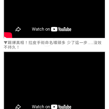
▼踢爆真相！拉皮手術命名噱頭多 少了這一步……沒效
不持久！