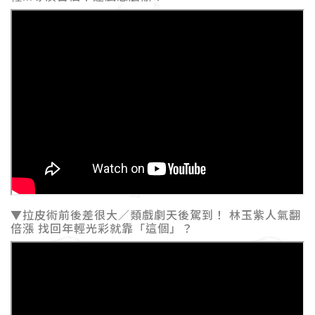
▼拉皮術前後差很大／類戲劇天後駕到！ 林玉紫人氣翻
倍漲 找回年輕光彩就靠「這個」？