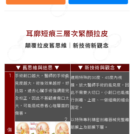
耳廓短痕三層次緊顏拉皮
顛覆拉皮舊思維│新技術新觀念
▼ 舊思維與迷思
▼
▼ 新技術與觀念
▼
手術創口越大，醫師的手術能
運用特殊的30度、45度內視
見度越大，術後效果越好，好
鏡，放大醫師手術的能見度，因
比如，過去心臟手術強調是完
此不需要大切口，小創口也能進
全校正，因此不甚顧慮傷口太
行剝離、上提、一做組織的縫合
大，可能造成患者心理層面的
固定。
傷害。
以特殊專利精密剖離器械完整離
筋膜上及筋膜下層。
傷