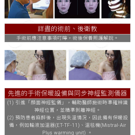
詳盡的術前、後衛教
手術前應注意事項叮嚀，術後保養照護解說。
先進的手術保暖設備與同步神經監測儀器
(1) 引進「顏面神經監儀」，輔助醫師施術時準確辨識
神經位置，並精準剝離神經。
(2) 預防患者麻醉後，出現失溫情況，因此備有保暖設
備，例如輸液加溫器(ET-TF-11)、溫毯機(Mistral-Air
Plus warming unit) 。