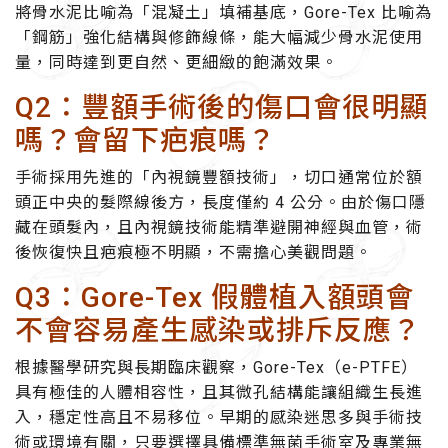
將骨水泥比喻為「混凝土」填補基底，Gore-Tex 比喻為
「鋼筋」強化結構與修飾線條，能大幅減少骨水泥使用
量，同時達到更自然、更細緻的飽滿效果。
Q2：豐額手術後的傷口會很明顯
嗎？會留下疤痕嗎？
手術採用先進的「內視鏡豐額技術」，切口通常位於額
頭正中央的髮際線後方，長度僅約 4 公分。由於傷口隱
藏在頭髮內，且內視鏡技術能精準避開神經與血管，術
後恢復快且疤痕極不明顯，不需擔心美觀問題。
Q3：Gore-Tex 假體植入額頭會
不會容易產生感染或排斥反應？
根據醫學研究與長期臨床觀察，Gore-Tex（e-PTFE）
具有極佳的人體相容性，且其微孔結構能讓組織生長進
入，穩定性高且不易移位。早期的感染迷思多與手術技
術或環境有關，只要選擇具備標準無菌手術室及專業無