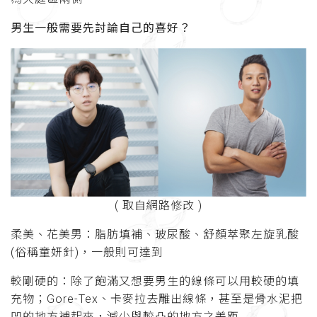
男生一般需要先討論自己的喜好？
( 取自網路修改 )
柔美、花美男：脂肪填補、玻尿酸、舒顏萃聚左旋乳酸
(俗稱童妍針)，一般則可達到
較剛硬的：除了飽滿又想要男生的線條可以用較硬的填
充物；Gore-Tex、卡麥拉去雕出線條，甚至是骨水泥把
凹的地方補起來，減少與較凸的地方之差距