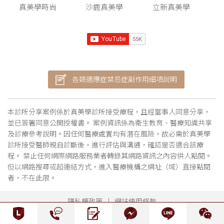
真美學時尚
沙鹿真美學
立新真美學
各類適應症禁忌症副作用細項說明
本診所分享案例係於真美學診所接受療程，且經當事人同意分享，
並已簽署同意公開授權書。 案例資訊係為衛生教育、醫療知識共享
及診療參考說明。因任何醫療處置均有潛在風險，故必需於真美學
診所接受醫師親自診斷後，進行評估與溝通，確認是否適合該療
程。 禁止任何網際網路服務業者轉錄其網路資訊之內容供人點閱。
但以網路搜尋或超連結方式，進入醫療機構之網址（域）直接點閱
者，不在此限。
隱私權政策
網站使用條款
COPYRIGHT © 2021 RENEW ANTI-AGING CLINIC. ALL RIGHTS