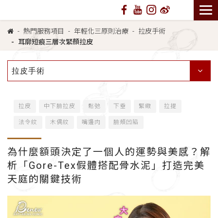
熱門服務項目
年輕化三原則治療
拉皮手術
耳廓短痕三層次緊顏拉皮
拉皮手術
拉皮
中下臉拉皮
鬆弛
下垂
緊緻
拉提
法令紋
木偶紋
嘴邊肉
臉頰凹陷
為什麼額頭決定了一個人的運勢與美感？解
析「Gore-Tex假體搭配骨水泥」打造完美
天庭的關鍵技術