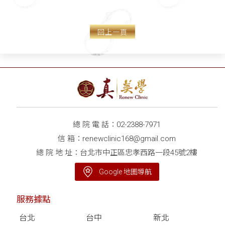
的」！ 「假性凹陷」單靠
補脂、打玻尿酸 當心嘴邊
肉下垂、木偶紋出來 say
回上一頁
hi～
總 院 電 話：
02-2388-7971
信 箱：
renewclinic168@gmail.com
總 院 地 址：台北市中正區忠孝西路一段45號2樓
Google 地圖導航
服務據點
台北
台中
新北