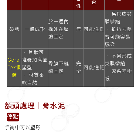
否
性
． 易形成莢
於一週內
膜攣縮
矽膠
一體成形
採外在壓
無
可能性低
． 抵抗力差
迫固定
者可能容易
感染
． 片狀可
． 不易形成
Gore-
堆疊加高並
骨膜下縫
完
莢膜攣縮
Tex假
塑型
可能性低
線固定
全
． 感染率極
體
． 材質柔
低
軟自然
額頭處理│骨水泥
優點
手術中可以塑形