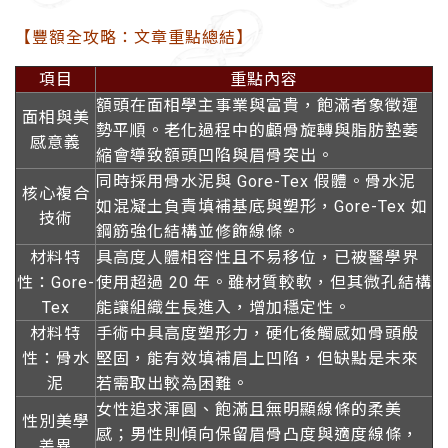
【豐額全攻略：文章重點總結】
項目
重點內容
額頭在面相學主事業與富貴，飽滿者象徵運
面相與美
勢平順。老化過程中的顱骨旋轉與脂肪墊萎
感意義
縮會導致額頭凹陷與眉骨突出。
同時採用骨水泥與 Gore-Tex 假體。骨水泥
核心複合
如混凝土負責填補基底與塑形，Gore-Tex 如
技術
鋼筋強化結構並修飾線條。
材料特
具高度人體相容性且不易移位，已被醫學界
性：Gore-
使用超過 20 年。雖材質較軟，但其微孔結構
Tex
能讓組織生長進入，增加穩定性。
材料特
手術中具高度塑形力，硬化後觸感如骨頭般
性：骨水
堅固，能有效填補眉上凹陷，但缺點是未來
泥
若需取出較為困難。
女性追求渾圓、飽滿且無明顯線條的柔美
性別美學
感；男性則傾向保留眉骨凸度與適度線條，
差異