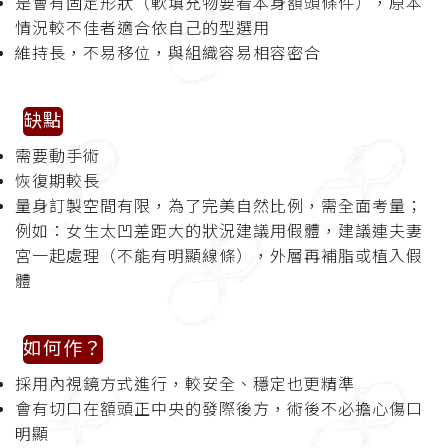
是會有固定形狀（軟填充物要看本身額頭條件），原本
情況較不佳者適合依自己的型選用
維持長，不易移位，與組織容易相容密合
缺點
需要動手術
恢復期較長
量身訂製空間有限，為了完美自然比例，需全面考量；
例如：女生太凹差距大的狀況建議用假體，建議連夫妻
宮一起處理（不能有明顯線條），外層再補脂或植入假
體
如何作？
採用內視鏡方式進行，較安全、穩定也更精準
會有切口在額頭正中央的發際後方，術後不必擔心傷口
明顯