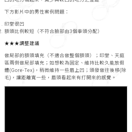
下方影片中的男性案例問題：
印堂很凹
額頭比例較短（不符合臉部由3個拳頭分配）
★★★調整建議
做局部的額頭填充（不適合做整個額頭）；印堂、天庭
區兩側做局部填充；如想較為固定、維持比較久能放假
體(Gore-Tex)，稍微維持一些眉上凹；頭發做往後移(除
毛)，讓距離寬一些，眉頭看起來有打開來的感覺。