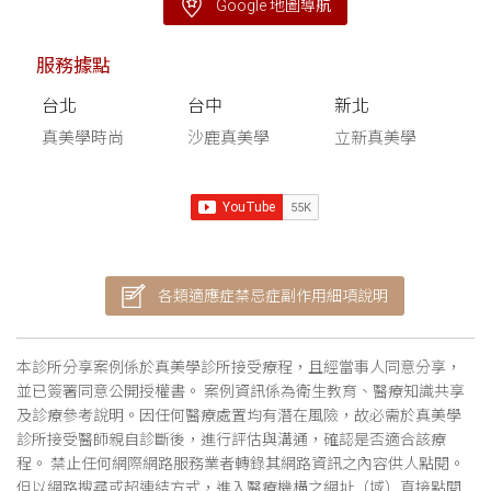
Google 地圖導航
服務據點
台北
台中
新北
真美學時尚
沙鹿真美學
立新真美學
各類適應症禁忌症副作用細項說明
本診所分享案例係於真美學診所接受療程，且經當事人同意分享，
並已簽署同意公開授權書。 案例資訊係為衛生教育、醫療知識共享
及診療參考說明。因任何醫療處置均有潛在風險，故必需於真美學
診所接受醫師親自診斷後，進行評估與溝通，確認是否適合該療
程。 禁止任何網際網路服務業者轉錄其網路資訊之內容供人點閱。
但以網路搜尋或超連結方式，進入醫療機構之網址（域）直接點閱