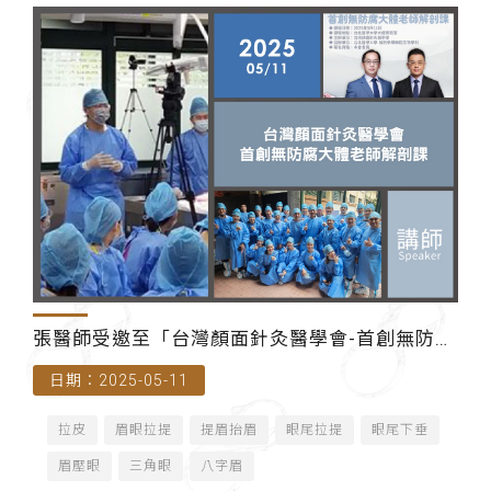
張醫師受邀至「台灣顏面針灸醫學會-首創無防腐
日期：2025-05-11
大體老師解剖課（台北醫學大學）」授課講師
拉皮
眉眼拉提
提眉抬眉
眼尾拉提
眼尾下垂
眉壓眼
三角眼
八字眉