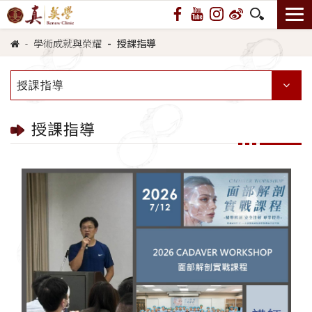
學術成就與榮耀
授課指導
授課指導
授課指導