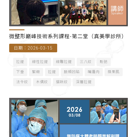
微整形巔峰技術系列課程-第二堂（真美學診所）
日期：2026-03-15
拉提
線性拉提
線雕拉提
三八紋
鬆弛
下垂
緊緻
拉提
臉頰凹陷
嘴邊肉
蘋果肌
法令紋
木偶紋
貓咪紋
深層拉提