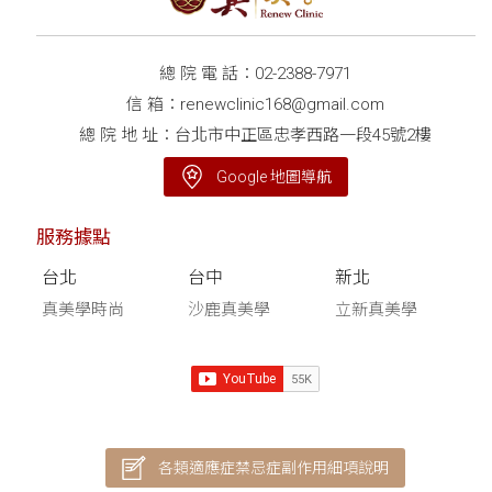
總 院 電 話：
02-2388-7971
信 箱：
renewclinic168@gmail.com
總 院 地 址：台北市中正區忠孝西路一段45號2樓
Google 地圖導航
服務據點
台北
台中
新北
真美學時尚
沙鹿真美學
立新真美學
各類適應症禁忌症副作用細項說明