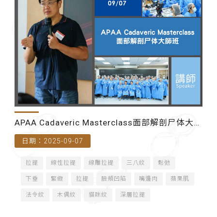
APAA Cadaveric Masterclass面部解剖尸体大师
日期：2025-09-07
班（臺北醫學大學）
拉提
線性拉提
線雕拉提
三八紋
鬆弛
下垂
緊緻
拉提
臉頰凹陷
嘴邊肉
蘋果肌
法令紋
木偶紋
貓咪紋
深層拉提