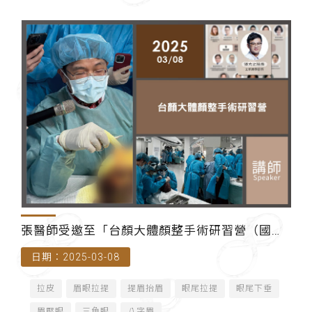
張醫師受邀至「台顏大體顏整手術研習營（國立
日期：2025-03-08
陽明大學）」授課指導
拉皮
眉眼拉提
提眉抬眉
眼尾拉提
眼尾下垂
眉壓眼
三角眼
八字眉