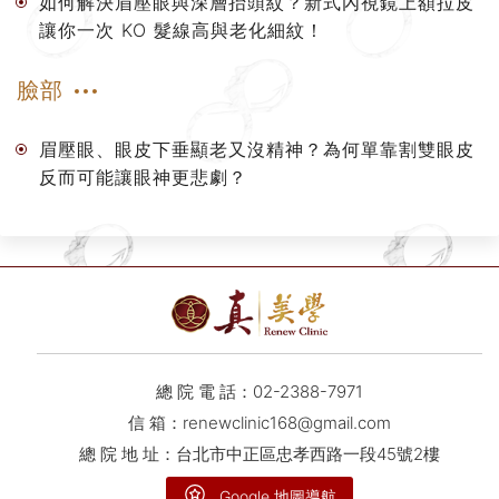
如何解決眉壓眼與深層抬頭紋？新式內視鏡上額拉皮
讓你一次 KO 髮線高與老化細紋！
臉部
眉壓眼、眼皮下垂顯老又沒精神？為何單靠割雙眼皮
反而可能讓眼神更悲劇？
總 院 電 話：
02-2388-7971
信 箱：
renewclinic168@gmail.com
總 院 地 址：台北市中正區忠孝西路一段45號2樓
Google 地圖導航