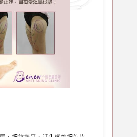
展、細紋撫平、活化纖維細胞皆