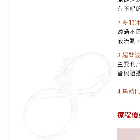
有不錯
2.多脈
透過不
液流動
3.超聲
主要利
管與週
4.集
療程優