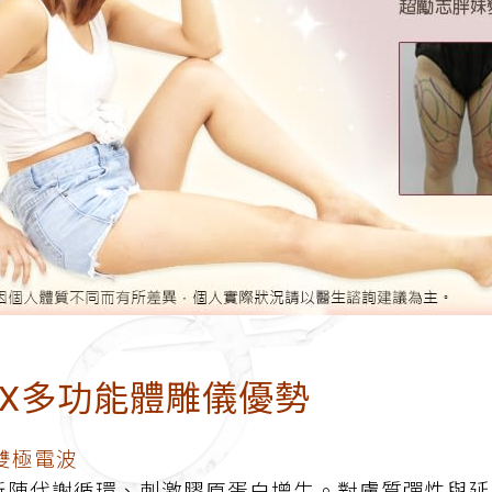
AX多功能體雕儀優勢
/雙極電波
新陳代謝循環、刺激膠原蛋白增生。對膚質彈性與延