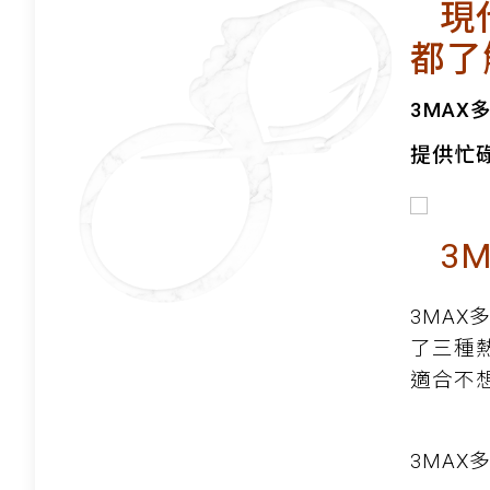
現代
都了
3MAX
提供忙
3M
3MAX
了三種
適合不
3MA