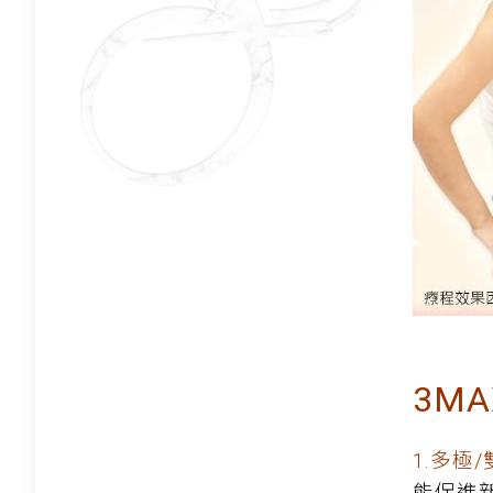
3M
1.多極
能促進