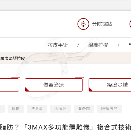
分院據點
拉皮手術
線雕拉提
三層次緊顏拉皮
提
儀器治療
瘦臉除皺
緻
拉提
法令紋
木偶紋
嘴邊肉
臉頰凹陷
脂肪？「3MAX多功能體雕儀」複合式技