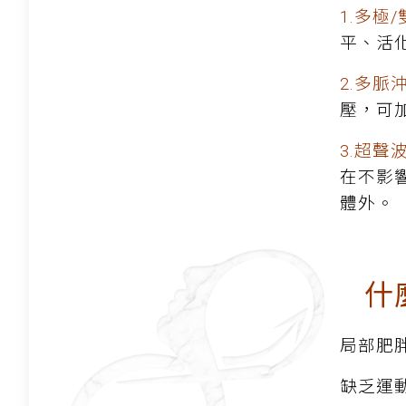
1.多極
平、活
2.多脈
壓，可
3.超聲
在不影
體外。
什麼
局部肥
缺乏運