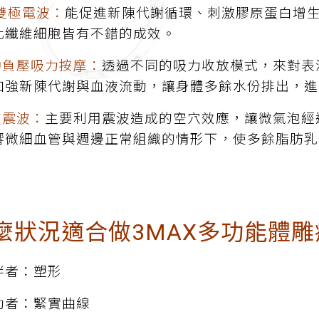
/雙極電波：
能促進新陳代謝循環、刺激膠原蛋白增
化纖維細胞皆有不錯的成效。
沖負壓吸力按摩：
透過不同的吸力收放模式，來對表
加強新陳代謝與血液流動，讓身體多餘水份排出，進
波震波：
主要利用震波造成的空穴效應，讓微氣泡經
響微細血管與週邊正常組織的情形下，使多餘脂肪乳
狀況適合做3MAX多功能體
胖者：塑形
動者：緊實曲線