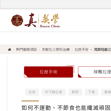
熱門服務項目
年輕化三原則治療
拉皮手術
耳廓短痕
拉皮手術
線雕拉
拉皮
中下臉拉皮
鬆弛
下垂
緊
如何不運動、不節食也能纖滅頑固