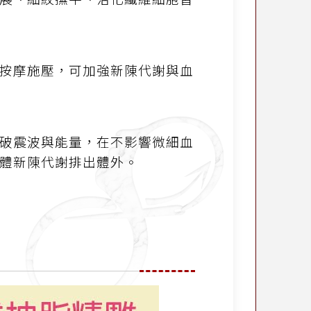
按摩施壓，可加強新陳代謝與血
破震波與能量，在不影響微細血
體新陳代謝排出體外。