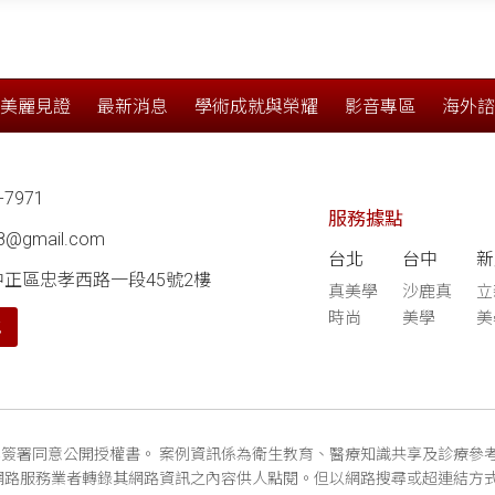
美麗見證
最新消息
學術成就與榮耀
影音專區
海外諮
-7971
服務據點
68@gmail.com
台北
台中
新
中正區忠孝西路一段45號2樓
真美學
沙鹿真
立
時尚
美學
美
航
簽署同意公開授權書。 案例資訊係為衛生教育、醫療知識共享及診療參
網路服務業者轉錄其網路資訊之內容供人點閱。但以網路搜尋或超連結方