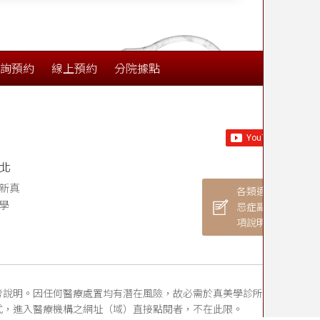
詢預約
線上預約
分院據點
北
新真
各類適應症禁
學
忌症副作用細
項說明
考說明。因任何醫療處置均有潛在風險，故必需於真美學診所接受醫師
式，進入醫療機構之網址（域）直接點閱者，不在此限。