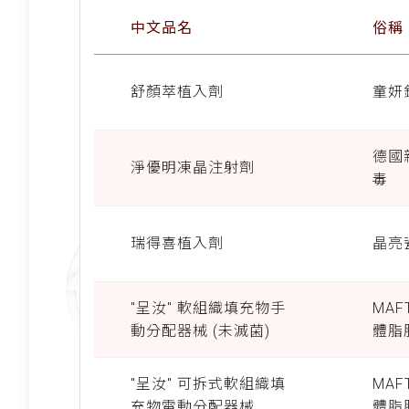
中文品名
俗
舒顏萃植入劑
童妍
德國
淨優明凍晶注射劑
毒
瑞得喜植入劑
晶亮
"呈汝" 軟組織填充物手
MA
動分配器械 (未滅菌)
體脂
"呈汝" 可拆式軟組織填
MA
充物電動分配器械
體脂