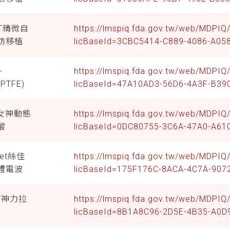
FT精微自
https://lmspiq.fda.gov.tw/web/MDPI
肪移植
licBaseId=3CBC5414-C889-4086-A05
-
https://lmspiq.fda.gov.tw/web/MDPI
ePTFE)
licBaseId=47A10AD3-56D6-4A3F-B3
T女神動態
https://lmspiq.fda.gov.tw/web/MDPI
酸
licBaseId=0DC80755-3C6A-47A0-A6
let絲佳
https://lmspiq.fda.gov.tw/web/MDPI
體電波
licBaseId=175F176C-8ACA-4C7A-90
NT神力拉
https://lmspiq.fda.gov.tw/web/MDPI
licBaseId=8B1A8C96-2D5E-4B35-A0