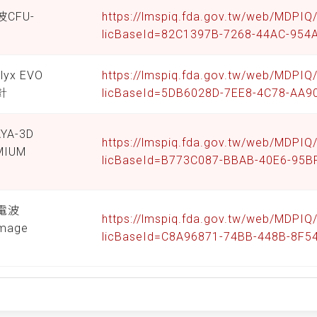
CFU-
https://lmspiq.fda.gov.tw/web/MDPI
licBaseId=82C1397B-7268-44AC-95
lyx EVO
https://lmspiq.fda.gov.tw/web/MDPI
針
licBaseId=5DB6028D-7EE8-4C78-AA
YA-3D
https://lmspiq.fda.gov.tw/web/MDPI
MIUM
licBaseId=B773C087-BBAB-40E6-95
S
電波
https://lmspiq.fda.gov.tw/web/MDPI
rmage
licBaseId=C8A96871-74BB-448B-8F5