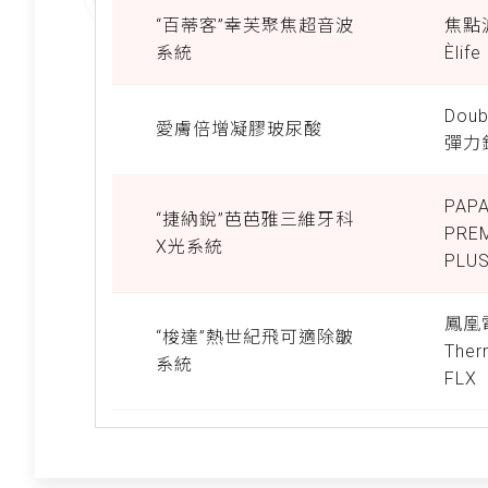
“百蒂客”幸芙聚焦超音波
焦點波
系統
Èlife
Doub
愛膚倍增凝膠玻尿酸
彈力
PAPA
“捷納銳”芭芭雅三維牙科
PRE
X光系統
PLU
鳳凰
“梭達”熱世紀飛可適除皺
The
系統
FLX