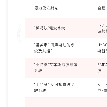
優力柔注射劑
奇蹟
IND
“英特波”電波系統
波射
"諾美帝" 海庫斯注射系
HYC
統及其組件
斯智
“比特樂”艾菲斯電波除皺
EMF
系統
波
“比特樂” 艾可塑電波除
BTL
皺系統
空E