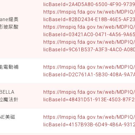
licBaseId=2A4D5A80-6500-4F90-973
https://lmspiq.fda.gov.tw/web/MDPI
xane緹奧
licBaseId=82BD2434-E18B-46E5-AF
形玻尿酸
https://lmspiq.fda.gov.tw/web/MDPI
licBaseId=03421AC0-0471-4A56-9A
https://lmspiq.fda.gov.tw/web/MDPI
licBaseId=9C61B537-A3F3-4AC0-A0
智能電動補
https://lmspiq.fda.gov.tw/web/MDPI
licBaseId=D2C761A1-5B30-408A-9A
BELLA
https://lmspiq.fda.gov.tw/web/MDPI
拉魔法針
licBaseId=48431D51-913E-4503-87F
ONE美磁
https://lmspiq.fda.gov.tw/web/MDPI
licBaseId=4157B93B-6D49-4B6A-931