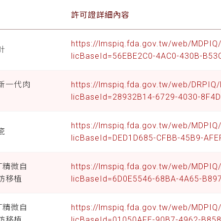
稱
許可證詳細內容
https://lmspiq.fda.gov.tw/web/MDPI
針
licBaseId=56EBE2C0-4AC0-430B-B53
新一代肉
https://lmspiq.fda.gov.tw/web/DRPIQ
licBaseId=28932B14-6729-4030-8F4
https://lmspiq.fda.gov.tw/web/MDPI
瓷
licBaseId=DED1D685-CFBB-45B9-AF
FT精微自
https://lmspiq.fda.gov.tw/web/MDPI
肪移植
licBaseId=6D0E5546-68BA-4A65-B8
FT精微自
https://lmspiq.fda.gov.tw/web/MDPI
肪移植
licBaseId=01050AFE-90B7-4962-B85