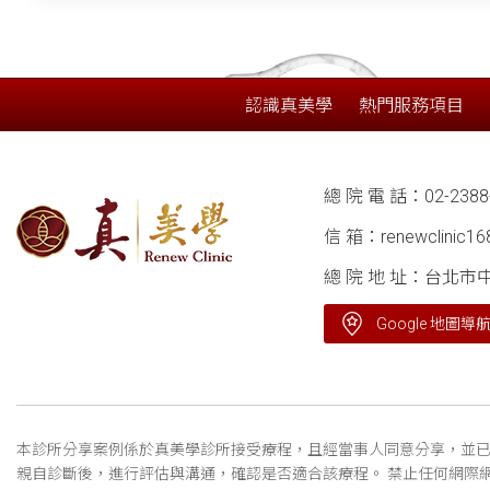
認識真美學
熱門服務項目
總 院 電 話：
02-2388
信 箱：
renewclinic1
總 院 地 址：台北市
Google 地圖導
本診所分享案例係於真美學診所接受療程，且經當事人同意分享，並已
親自診斷後，進行評估與溝通，確認是否適合該療程。 禁止任何網際