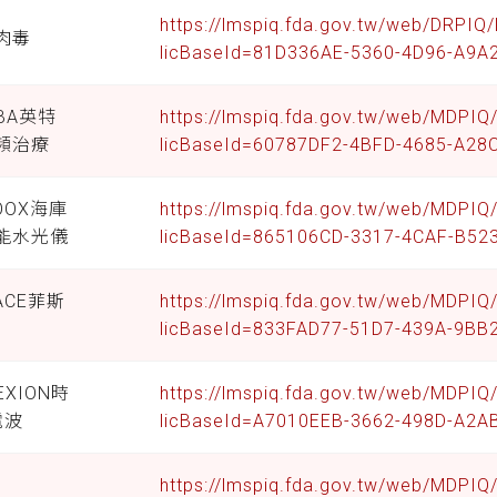
https://lmspiq.fda.gov.tw/web/DRPIQ
肉毒
licBaseId=81D336AE-5360-4D96-A9A
IBA英特
https://lmspiq.fda.gov.tw/web/MDPI
頻治療
licBaseId=60787DF2-4BFD-4685-A28
OOX海庫
https://lmspiq.fda.gov.tw/web/MDPI
能水光儀
licBaseId=865106CD-3317-4CAF-B5
ACE菲斯
https://lmspiq.fda.gov.tw/web/MDPI
licBaseId=833FAD77-51D7-439A-9BB
 EXION時
https://lmspiq.fda.gov.tw/web/MDPI
電波
licBaseId=A7010EEB-3662-498D-A2
https://lmspiq.fda.gov.tw/web/MDPI