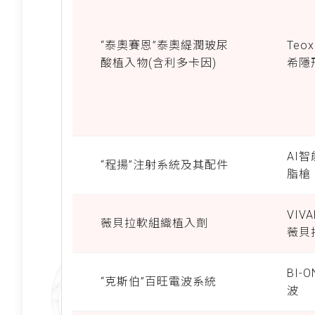
“泰奧賽恩”泰奧緹潤玻尿
Teo
酸植入物(含利多卡因)
希隱
AI
“程揚”注射系統及其配件
脂槍
VIVA
薇貝拉軟組織植入劑
薇貝
BI-
“克斯伯”百旺電波系統
波