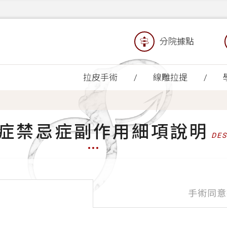
分院據點
拉皮手術
線雕拉提
症禁忌症副作用細項說明
DES
手術同意