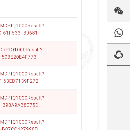
Q/MDPIQ1000Result?
C-61F533F30681
/DRPIQ1000Result?
D-503E20E4F773
Q/MDPIQ1000Result?
EF-63ED7139F272
Q/MDPIQ1000Result?
97-393A9AB8E75D
Q/MDPIQ1000Result?
8-B87CC427998D