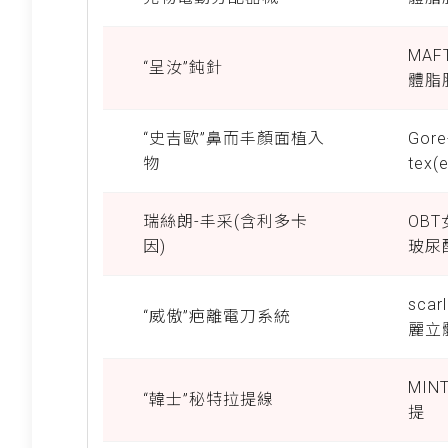
MA
“呈汝”鈍針
體脂
“史吉歐”鼻而丰顏面植入
Gore
物
tex(
瑞絲朗-丰采(含利多卡
OB
因)
玻尿
scar
“威傲”疤離電刀系統
麗立
MI
“韓士”秘特拉提線
提