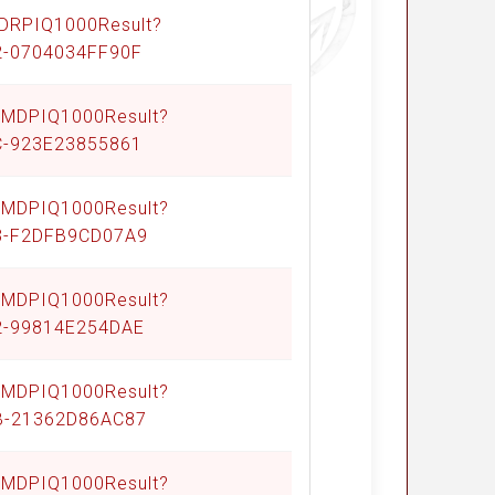
/DRPIQ1000Result?
2-0704034FF90F
Q/MDPIQ1000Result?
C-923E23855861
Q/MDPIQ1000Result?
23-F2DFB9CD07A9
Q/MDPIQ1000Result?
2-99814E254DAE
Q/MDPIQ1000Result?
AB-21362D86AC87
Q/MDPIQ1000Result?