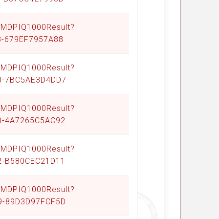
Q/MDPIQ1000Result?
8-679EF7957A88
Q/MDPIQ1000Result?
90-7BC5AE3D4DD7
Q/MDPIQ1000Result?
10-4A7265C5AC92
Q/MDPIQ1000Result?
72-B580CEC21D11
Q/MDPIQ1000Result?
D9-89D3D97FCF5D