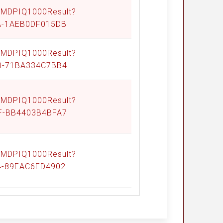
Q/MDPIQ1000Result?
4A-1AEB0DF015DB
Q/MDPIQ1000Result?
90-71BA334C7BB4
Q/MDPIQ1000Result?
BF-BB4403B4BFA7
Q/MDPIQ1000Result?
4-89EAC6ED4902