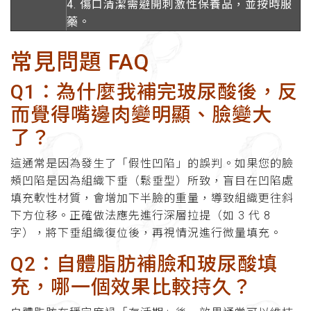
4. 傷口清潔需避開刺激性保養品，並按時服
藥。
常見問題 FAQ
Q1：為什麼我補完玻尿酸後，反
而覺得嘴邊肉變明顯、臉變大
了？
這通常是因為發生了「假性凹陷」的誤判。如果您的臉
頰凹陷是因為組織下垂（鬆垂型）所致，盲目在凹陷處
填充軟性材質，會增加下半臉的重量，導致組織更往斜
下方位移。正確做法應先進行深層拉提（如 3 代 8
字），將下垂組織復位後，再視情況進行微量填充。
Q2：自體脂肪補臉和玻尿酸填
充，哪一個效果比較持久？