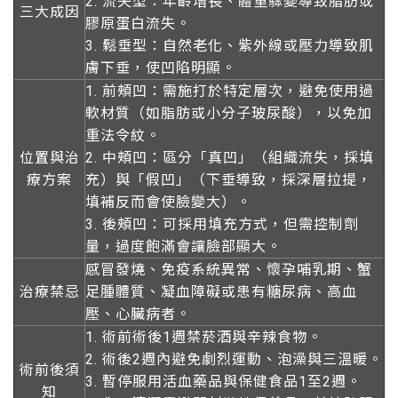
2.
流失型
：年齡增長、體重驟變導致脂肪或
三大成因
膠原蛋白流失。
3.
鬆垂型
：自然老化、紫外線或壓力導致肌
膚下垂，使凹陷明顯。
1.
前頰凹
：需施打於
特定層次
，避免使用過
軟材質（如脂肪或小分子玻尿酸），以免加
重法令紋。
位置與治
2.
中頰凹
：區分「
真凹
」（組織流失，採填
療方案
充）與「
假凹
」（下垂導致，採
深層拉提
，
填補反而會使臉變大）。
3.
後頰凹
：可採用填充方式，但需控制劑
量，過度飽滿會讓
臉部顯大
。
感冒發燒、免疫系統異常、
懷孕哺乳期
、蟹
治療禁忌
足腫體質、凝血障礙或患有糖尿病、高血
壓、心臟病者。
1. 術前術後1週
禁菸酒與辛辣食物
。
2. 術後2週內
避免劇烈運動、泡澡與三溫暖
。
術前後須
3. 暫停服用活血藥品與保健食品1至2週。
知