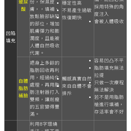
玻尿
份，保濕皮
穩定性高
採用特殊的角
酸
膚，，填補、
不易產生過敏
度注入
放鬆臉部缺陷
恢復期快
會被人體吸收
的部位，增加
肌膚彈力和膨
凹陷
潤度，且能被
填充
人體自然吸收
代謝。
容易凹凸不平
把身上多餘的
脂肪填充無法
脂肪回收再利
拉提
用，經過純化
觸感真實自然
自體
只做一次療程
處理，再用脂
來自自體不會
脂肪
無法解決
肪注射器打入
排斥
補臉
若不是用脂肪
雙頰，讓削瘦
槍進行填補，
的五官變得豐
存活率會不好
滿。
利用8字環繞