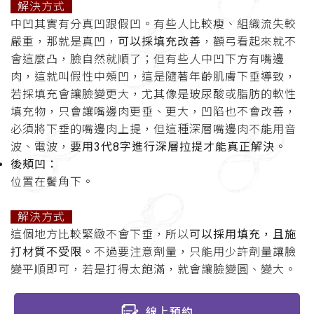
解決方式
中凹其實有分真凹跟假凹。有些人比較瘦、組織流失較
嚴重，那就是真凹，
可以採填充改善
，顴弓看起來就不
會這麼凸，臉自然就順了；但有些人中凹下方有嘴邊
肉，這就叫假性中頰凹，這是隨著年齡肌膚下垂導致，
若採填充會讓臉變更大，尤其像是玻尿酸或脂肪的軟性
填充物，只會讓嘴邊肉更垂、更大，凹陷也不會改善，
必須將下垂的嘴邊肉上提，但這種深層嘴邊肉不能用音
波、電波，
要用3代8字進行深層拉提才能真正解決
。
後頰凹：
位置在鬢角下。
解決方式
這個地方比較緊緻不會下垂，所以
可以採用填充，且施
打材質不受限
。不過要注意劑量，只能用少許劑量讓臉
變平順即可，若是打得太飽滿，就會讓臉變圓、變大。
線上預約