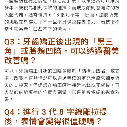
自體脂肪在穩定度過「存活期」後，效果通常可以維持
多年，被視為相對長效的選擇；而玻尿酸則會隨時間被
人體代謝，通常維持 6-18 個月不等。然而，脂肪填充
的挑戰在於存活率不一且不具備拉提支撐力，若技術不
當也較易產生凹凸不平的情況。
Q3：牙齒矯正後出現的「黑三
角」或臉頰凹陷，可以透過醫美
改善嗎？
可以。牙齒矯正引起的凹陷多屬於「結構型凹陷」或支
撐力改變。這類情況可以透過精確的填充治療來補足流
失的支撐感，但建議在矯正療程接近尾聲或完成後，再
與醫師討論填補的位置與劑量，以達到最協調的視覺效
果。
Q4：進行 3 代 8 字線雕拉提
後，表情會變得很僵硬嗎？