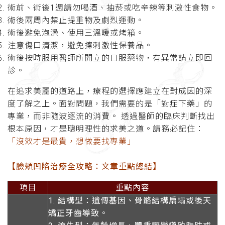
術前、術後
1
週請勿喝酒、抽菸或吃辛辣等刺激性食物。
術後兩周內禁止提重物及劇烈運動。
術後避免泡澡、使用三溫暖或烤箱。
注意傷口清潔，避免擦刺激性保養品。
術後按時服用醫師所開立的口服藥物，有異常請立即回
診。
在追求美麗的道路上，療程的選擇應建立在對成因的深
度了解之上。面對問題，我們需要的是「對症下藥」的
專業，而非隨波逐流的消費。 透過醫師的臨床判斷找出
根本原因，才是聰明理性的求美之道。請務必記住：
「沒效才是最貴，想做要找專業」
【臉頰凹陷治療全攻略：文章重點總結】
項目
重點內容
1.
結構型
：遺傳基因、骨骼結構扁塌或後天
矯正牙齒導致。