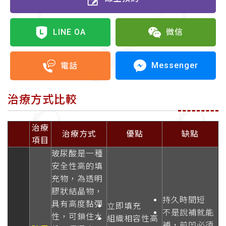
LINE OA
微信
Messenger
電話
治療方式比較
治療
治療方式
優點
缺點
項目
玻尿酸是一種
安全性高的填
充物，為透明
膠狀結晶物，
持久時間短
具有高度黏彈
立即填充
不是說補就能
性，可鎖住水
組織相容性高
補，前凹必須