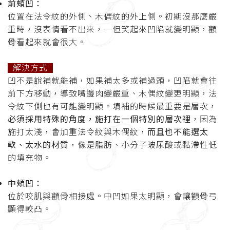
前頰凹：
位置在法令紋的外側、木偶紋的外上側。初期沒那麼嚴
重時，沒表情看不出來，一但笑起來凹陷就變明顯，顴
骨看起來就會很大。
解決方式
凹不是說補就能補，如果補太多或補過頭，凹陷就會往
前下方移動，導致嘴邊肉變嚴重、木偶紋變更明顯，法
令紋下側也有可能變明顯。填補的時候最重要是層次，
必須採用特殊的角度，施打在一個特別的層次裡
，因為
施打太淺，會加重法令紋與木偶紋，
而且也不能選太
軟、太水的材質
，像是脂肪、小分子玻尿酸或黏滯性低
的填充物。
中頰凹：
位於咬肌與顴骨相接處。中凹如果太明顯，會讓顴骨弓
顯得較凸。