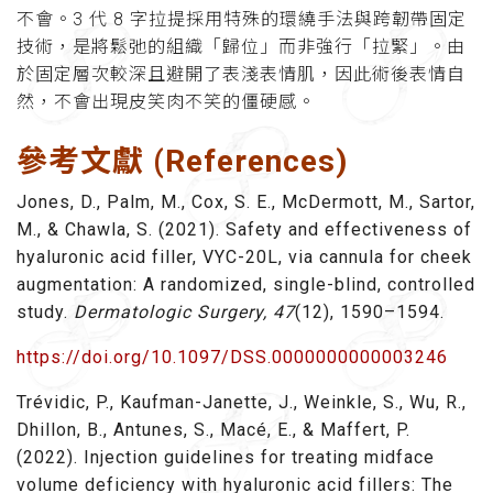
不會。3 代 8 字拉提採用特殊的環繞手法與跨韌帶固定
技術，是將鬆弛的組織「歸位」而非強行「拉緊」。由
於固定層次較深且避開了表淺表情肌，因此術後表情自
然，不會出現皮笑肉不笑的僵硬感。
參考文獻 (References)
Jones, D., Palm, M., Cox, S. E., McDermott, M., Sartor,
M., & Chawla, S. (2021). Safety and effectiveness of
hyaluronic acid filler, VYC-20L, via cannula for cheek
augmentation: A randomized, single-blind, controlled
study.
Dermatologic Surgery, 47
(12), 1590–1594.
https://doi.org/10.1097/DSS.0000000000003246
Trévidic, P., Kaufman-Janette, J., Weinkle, S., Wu, R.,
Dhillon, B., Antunes, S., Macé, E., & Maffert, P.
(2022). Injection guidelines for treating midface
volume deficiency with hyaluronic acid fillers: The