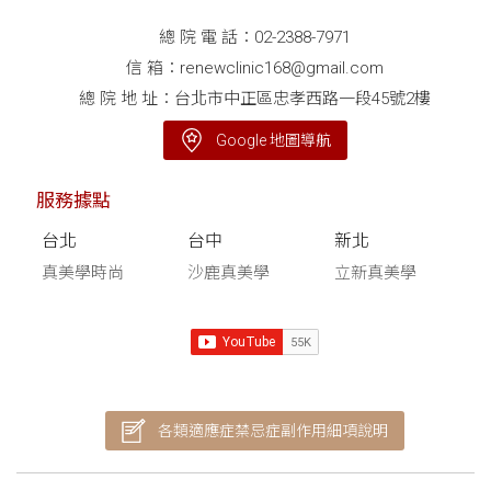
總 院 電 話：
02-2388-7971
信 箱：
renewclinic168@gmail.com
總 院 地 址：台北市中正區忠孝西路一段45號2樓
Google 地圖導航
服務據點
台北
台中
新北
真美學時尚
沙鹿真美學
立新真美學
各類適應症禁忌症副作用細項說明