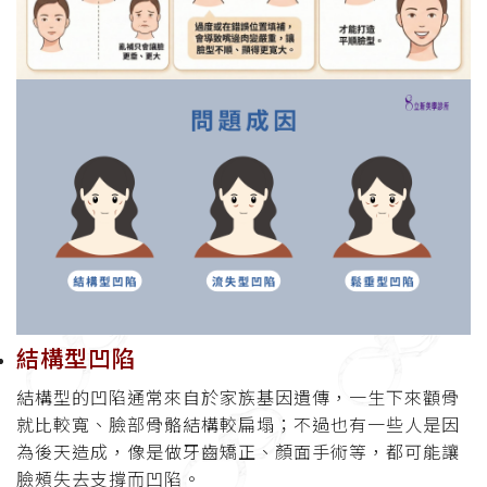
結構型凹陷
結構型的凹陷通常來自於家族基因遺傳，一生下來顴骨
就比較寬、臉部骨骼結構較扁塌；不過也有一些人是因
為後天造成，像是做牙齒矯正、顏面手術等，都可能讓
臉頰失去支撐而凹陷。