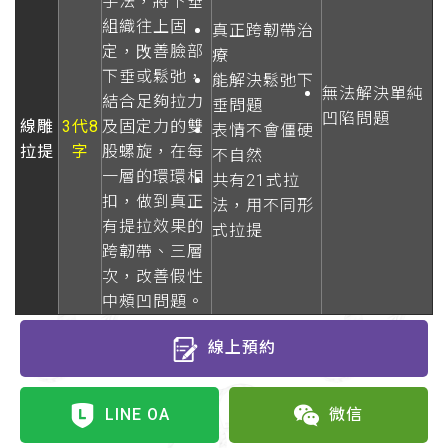
手法，將下垂
組織往上固
真正跨韌帶治
定，攺善臉部
療
下垂或鬆弛，
能解決鬆弛下
無法解決單純
結合足夠拉力
垂問題
凹陷問題
線雕
3代8
及固定力的雙
表情不會僵硬
拉提
字
股螺旋，在每
不自然
一層的環環相
共有21式拉
扣，做到真正
法，用不同形
有提拉效果的
式拉提
跨韌帶、三層
次，改善假性
中頰凹問題。
線上預約
LINE OA
微信