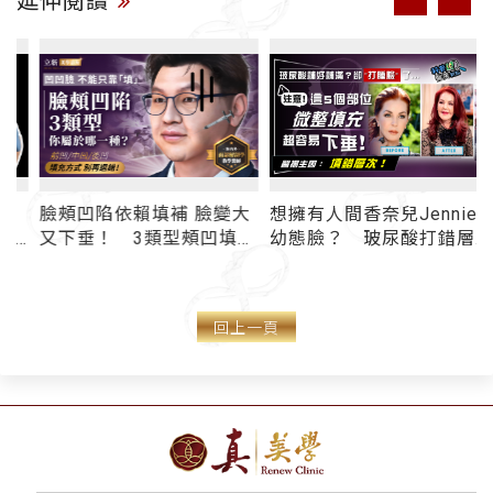
延伸閱讀
．
臉頰凹陷依賴填補 臉變大
想擁有人間香奈兒Jennie
又下垂！ 3類型頰凹填充
幼態臉？ 玻尿酸打錯層
是
錯
方式大不同 別再選錯了
次 反成下垂「饅化
令
臉」！ 蘋果肌凹陷、臉
！
頰凹陷微整形注意事項一
回上一頁
次看