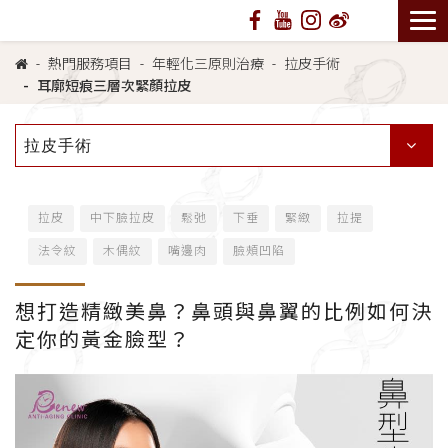
熱門服務項目
年輕化三原則治療
拉皮手術
耳廓短痕三層次緊顏拉皮
拉皮手術
拉皮
中下臉拉皮
鬆弛
下垂
緊緻
拉提
法令紋
木偶紋
嘴邊肉
臉頰凹陷
想打造精緻美鼻？鼻頭與鼻翼的比例如何決
定你的黃金臉型？