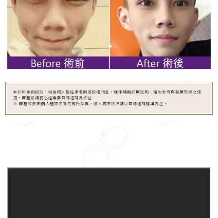
本診所案例術前、術後照片皆經患者同意授權刊登，僅作輔助診療說明、衛生教育與醫療知識之使
用，療程前請務必經專業醫師諮詢及評估
※ 療程效果因個人體質不同而有所差異，個人實際狀況請以醫師諮詢建議為主。