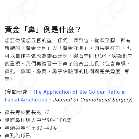
黃金「鼻」例是什麼？
想要微調您五官的型，任何一個部位、從頭至腳，都有
所謂的「黃金比例」與「黃金守則」。如果更在乎，也
可以自作主張改為鑽石比例、鑽石守則也OK，突顯對它
的重視。我們再複習一下鼻子的黃金比例（包含鼻樑、
鼻孔、鼻頭、鼻翼、鼻子佔臉部的比例與完美角度…等
等）
(參閱研究：
The Application of the Golden Ratio in
Facial Aesthetics
-
Journal of Craniofacial Surgery
)
鼻長等於面長的1/3
側面鼻柱與人中呈90~100度
鼻頭與鼻柱呈30~40度
鼻孔為球形