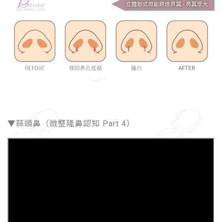
▼蒜頭鼻（微整隆鼻認知 Part 4）