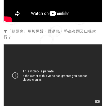
▼「蒜頭鼻」用玻尿酸、微晶瓷，墊高鼻頭及山根就
行？