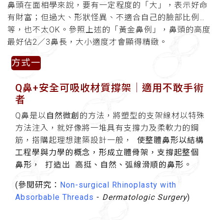
鼻頭在面相學來說，要有一定程度的「大」，表示好命
有財富；但過大、形狀怪異、不適合自己的臉部比例…
等，也不太OK。參照上述的「黃金鼻例」，鼻頭的高度
最好佔2／3鼻長，大小適度才會顯得精緻。
方式一
Q鼻+安全可吸收材質撐架
│適用不敢手術
者
Q鼻是以
自然微創
的方法，將塑型的支架線材以特殊
方法注入，就好像將一堆具有支撐力及柔軟力的鋼
筋，搭購起理想建築設計一般，
使整體鼻形以結構
工程學與力學的概念，形成立體骨架，支撐起整個
鼻形，
打造出 高挺、自然、弧線滑順的鼻形。
(參閱研究：
Non-surgical Rhinoplasty with
Absorbable Threads
-
Dermatologic Surgery
)