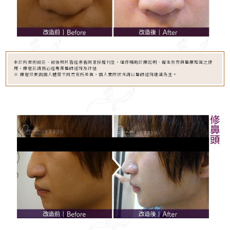
本診所案例術前、術後照片皆經患者同意授權刊登，僅作輔助診療說明、衛生教育與醫療知識之使
用，療程前請務必經專業醫師諮詢及評估
※ 療程效果因個人體質不同而有所差異，個人實際狀況請以醫師諮詢建議為主。