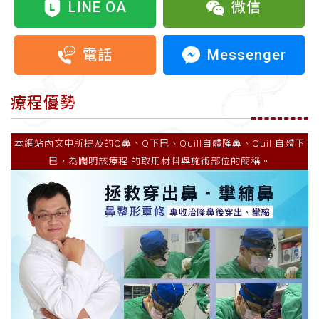
LINE OA
微信
Messenger
電話
療程優勢
本網站內文中所提及的Q鼻、Q下巴、Quill自體隆鼻、Quill自體下
巴，為闢明該療程 的取用材料與施術部位的簡稱。