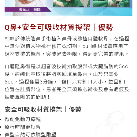
Q鼻+安全可吸收材質撐架│優勢
相較於傳統隆鼻手術植入鼻骨或移植自體軟骨，在過程
中無法對植入物進行修正或切割，quill線材隆鼻應用了
線材支撐的概念，突破過去極限，得到更完美的結果。
自體隆鼻術是以超音波技術抽取腹部或大腿脂肪約5cc
後，經純化萃取後將脂肪回填至鼻內。由於只需要
5cc，過程僅需3分鐘， 傷口只有針口大小，並且針口
位置在肚臍部位，患者完全無須擔心術後及會有疤痕及
抽脂風險的的問題！
安全可吸收材質撐架│優勢
微創免動刀療程
療程時間更短暫
鼻型自然可依臉型雕塑