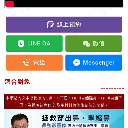
線上預約
LINE OA
微信
Messenger
電話
適合對象
本網站內文中所提及的Q鼻、Q下巴、Quill自體隆鼻、Quill自體下
巴，為闢明該療程 的取用材料與施術部位的簡稱。