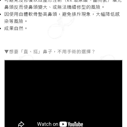
可避免及修復以微整形注射（ex.玻尿酸、晶亮瓷）填充
鼻頭反而使鼻頭變大、或無法精細修型的風險。
因使用自體軟骨墊高鼻頭，避免排斥現象，大幅降低感
染等風險。
成果自然。
▼想要「直、挺」鼻子，不用手術的選擇？