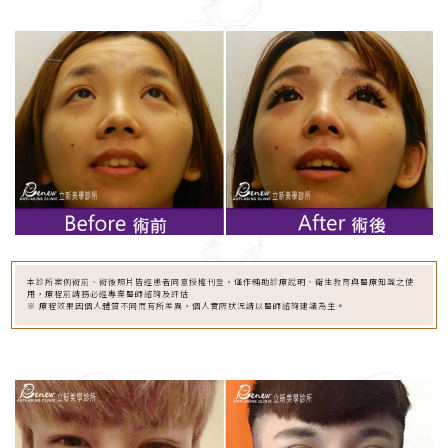
本診所案例術前、術後照片皆經患者同意授權刊登，僅作輔助診療說明、衛生教育與醫療知識之使
用，療程前請務必經專業醫師諮詢及評估
※ 療程效果因個人體質不同而有所差異，個人實際狀況請以醫師諮詢建議為主。