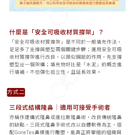
什麼是「安全可吸收材質撐架」？
「安全可吸收材質撐架」是不同於一般填充作法，
足足多了支撐與塑型兩個關鍵步驟；運用安全可吸
收材質撐架進行改良，以類似鋼筋的作用，先支撐
塑型出一個架構；填充物好比是「水泥」的概念進
行填補，不但彈化挺立性，且延長效果。
方式二
三段式結構隆鼻
│適用可接受手術者
亦稱作建構式隆鼻或達拉斯隆鼻術，改良傳統隆鼻
的缺點，三段式隆鼻手術式改以自體軟骨為主，搭
配GoreTex鼻模進行雕塑，能真正將攣縮的組織與