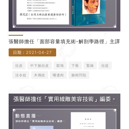
張醫師擔任「面部容量填充術-解剖學路徑」主譯
日期：2021-04-27
拉皮
中下臉拉皮
鬆弛
下垂
緊緻
拉提
法令紋
木偶紋
嘴邊肉
臉頰凹陷