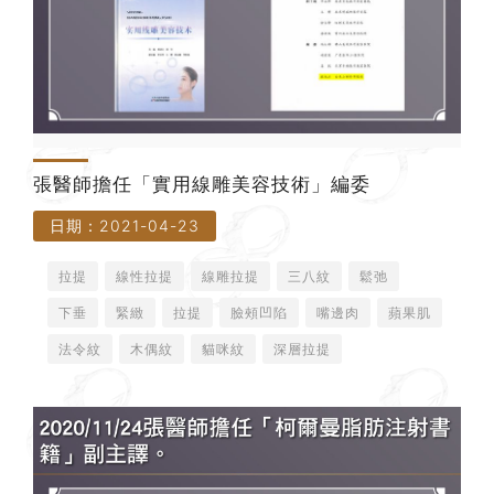
張醫師擔任「實用線雕美容技術」編委
日期：2021-04-23
拉提
線性拉提
線雕拉提
三八紋
鬆弛
下垂
緊緻
拉提
臉頰凹陷
嘴邊肉
蘋果肌
法令紋
木偶紋
貓咪紋
深層拉提