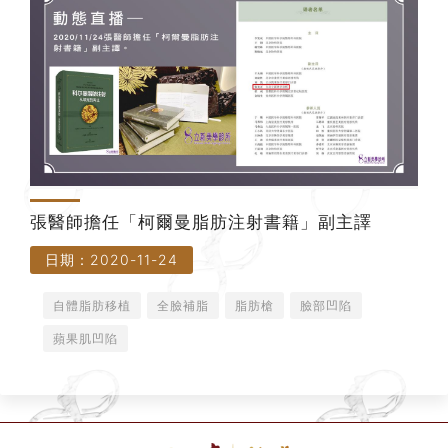
張醫師擔任「柯爾曼脂肪注射書籍」副主譯
日期：2020-11-24
自體脂肪移植
全臉補脂
脂肪槍
臉部凹陷
蘋果肌凹陷