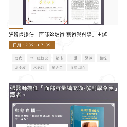
張醫師擔任「面部除皺術 藝術與科學」主譯
日期：2021-07-09
拉皮
中下臉拉皮
鬆弛
下垂
緊緻
拉提
法令紋
木偶紋
嘴邊肉
臉頰凹陷