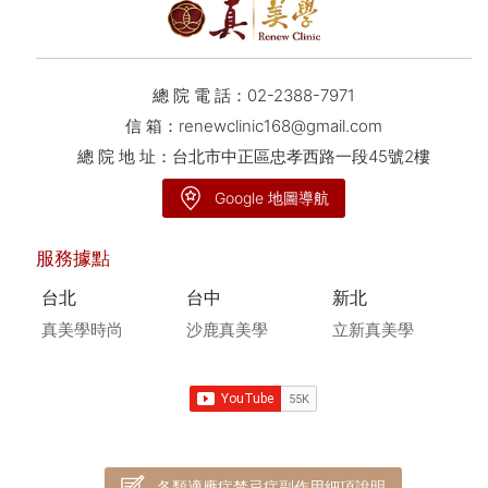
總 院 電 話：
02-2388-7971
信 箱：
renewclinic168@gmail.com
總 院 地 址：台北市中正區忠孝西路一段45號2樓
Google 地圖導航
服務據點
台北
台中
新北
真美學時尚
沙鹿真美學
立新真美學
各類適應症禁忌症副作用細項說明