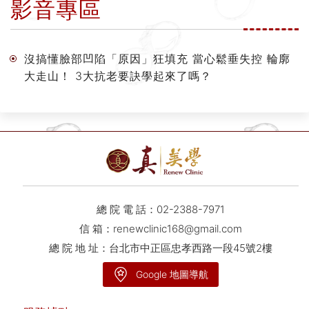
影音專區
沒搞懂臉部凹陷「原因」狂填充 當心鬆垂失控 輪廓
大走山！ 3大抗老要訣學起來了嗎？
總 院 電 話：
02-2388-7971
信 箱：
renewclinic168@gmail.com
總 院 地 址：台北市中正區忠孝西路一段45號2樓
Google 地圖導航