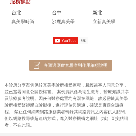
服務據點
台北
台中
新北
真美學時尚
沙鹿真美學
立新真美學
各類適應症禁忌症副作用細項說明
本診所分享案例係於真美學診所接受療程，且經當事人同意分享，
並已簽署同意公開授權書。 案例資訊係為衛生教育、醫療知識共享
及診療參考說明。因任何醫療處置均有潛在風險，故必需於真美學
診所接受醫師親自診斷後，進行評估與溝通，確認是否適合該療
程。 禁止任何網際網路服務業者轉錄其網路資訊之內容供人點閱。
但以網路搜尋或超連結方式，進入醫療機構之網址（域）直接點閱
者，不在此限。