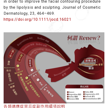
in order to improve the facial contouring procedure
by the lipolysis and sculpting. Journal of Cosmetic
Dermatology, 23, 464–469.
https://doi.org/10.1111/jocd.16021
各類適應症禁忌症副作用細項說明