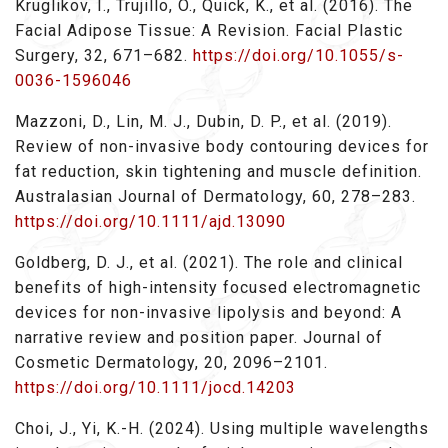
Kruglikov, I., Trujillo, O., Quick, K., et al. (2016). The
Facial Adipose Tissue: A Revision. Facial Plastic
Surgery, 32, 671–682.
https://doi.org/10.1055/s-
0036-1596046
Mazzoni, D., Lin, M. J., Dubin, D. P., et al. (2019).
Review of non-invasive body contouring devices for
fat reduction, skin tightening and muscle definition.
Australasian Journal of Dermatology, 60, 278–283.
https://doi.org/10.1111/ajd.13090
Goldberg, D. J., et al. (2021). The role and clinical
benefits of high-intensity focused electromagnetic
devices for non-invasive lipolysis and beyond: A
narrative review and position paper. Journal of
Cosmetic Dermatology, 20, 2096–2101.
https://doi.org/10.1111/jocd.14203
Choi, J., Yi, K.-H. (2024). Using multiple wavelengths