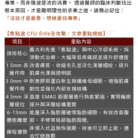
專業，而非隨波逐流的消費。 透過醫師的臨床判斷找出
根本原因，才是聰明理性的求美之道。請務必記住：
「沒效才是最貴，想做要找專業」
【焦點波 CFU-Èlife全攻略：文章重點總結】
項目
重點內容
義大利先進「焦點波」與中心冷卻系統，採
技術核心
滑動式治療，大幅降低疼痛感並提升舒適度
1.5mm 表
改善膚質、收縮毛孔並淡化淺層細紋，提升
層作用
肌膚光澤與透明感
3.0mm 中
刺激膠原蛋白新生與纖維母細胞，增強肌膚
層作用
韌性並強化內部支撐結構
4.5mm 深
直達 SMAS 筋膜層進行熱能緊縮，實現輪廓
層提拉
提升與深層結構重塑
6-13mm
能量深入脂肪層破壞脂肪細胞，有效改善腹
體態雕塑
部、手臂等局部脂肪囤積,
非侵入式且無恢復期，術後可立即上妝，適
療程優勢
合忙碌族群