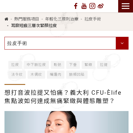
熱門服務項目
年輕化三原則治療
拉皮手術
耳廓短痕三層次緊顏拉皮
拉皮手術
拉皮
中下臉拉皮
鬆弛
下垂
緊緻
拉提
法令紋
木偶紋
嘴邊肉
臉頰凹陷
想打音波拉提又怕痛？義大利 CFU-Èlife
焦點波如何達成無痛緊緻與體態雕塑？