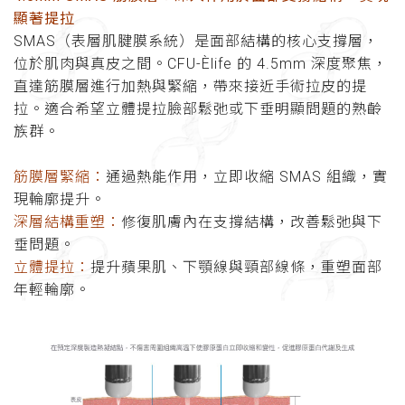
顯著提拉
SMAS（表層肌腱膜系統）是面部結構的核心支撐層，
位於肌肉與真皮之間。CFU-Èlife 的 4.5mm 深度聚焦，
直達筋膜層進行加熱與緊縮，帶來接近手術拉皮的提
拉。適合希望立體提拉臉部鬆弛或下垂明顯問題的熟齡
族群。
筋膜層緊縮：
通過熱能作用，立即收縮 SMAS 組織，實
現輪廓提升。
深層結構重塑：
修復肌膚內在支撐結構，改善鬆弛與下
垂問題。
立體提拉：
提升蘋果肌、下顎線與頸部線條，重塑面部
年輕輪廓。