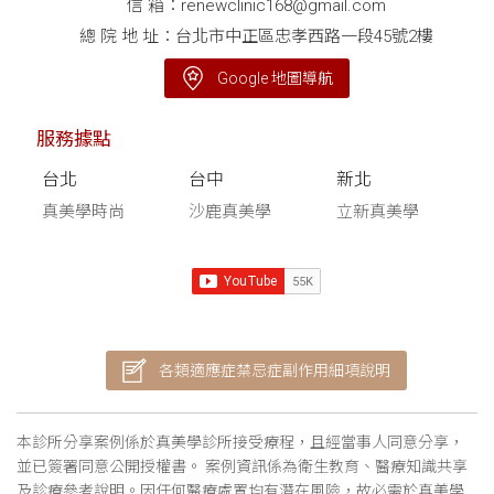
信 箱：
renewclinic168@gmail.com
總 院 地 址：台北市中正區忠孝西路一段45號2樓
Google 地圖導航
服務據點
台北
台中
新北
真美學時尚
沙鹿真美學
立新真美學
各類適應症禁忌症副作用細項說明
本診所分享案例係於真美學診所接受療程，且經當事人同意分享，
並已簽署同意公開授權書。 案例資訊係為衛生教育、醫療知識共享
及診療參考說明。因任何醫療處置均有潛在風險，故必需於真美學