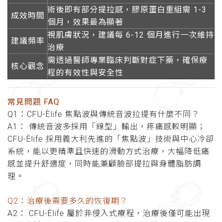
術後即有部分提拉感，膠原蛋白重組需 1-3
成效時間
個月，效果最為顯著
視肌膚狀況，建議每 6-12 個月進行一次維持
建議頻率
治療
需透過醫師專業臨床判斷對症下藥，確保療
核心觀念
程的有效性與安全性
常見問題 FAQ
Q1：CFU-Èlife 焦點波與傳統音波拉提有什麼不同？
A1： 傳統音波多採用「線型」輸出，疼痛感較明顯；
CFU-Èlife 採用義大利先進的「焦點波」技術與中心冷卻
系統，能以更精準且快速的滑動方式治療，大幅降低痛
感並提升舒適度，同時能兼顧臉部提拉與身體脂肪調
理。
Q2：治療後需要多久的恢復期？
A2： CFU-Èlife 屬於非侵入式療程，治療後僅可能出現