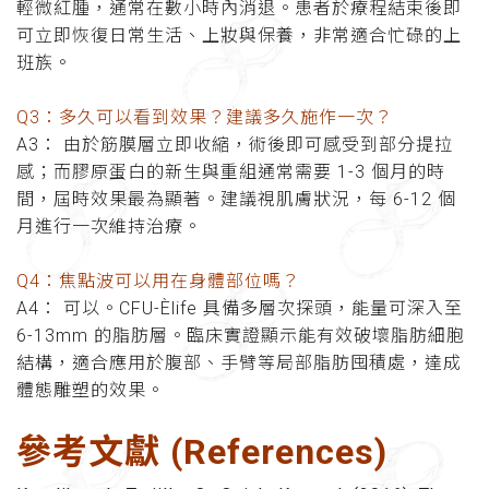
輕微紅腫，通常在數小時內消退。患者於療程結束後即
可立即恢復日常生活、上妝與保養，非常適合忙碌的上
班族。
Q3：多久可以看到效果？建議多久施作一次？
A3： 由於筋膜層立即收縮，術後即可感受到部分提拉
感；而膠原蛋白的新生與重組通常需要 1-3 個月的時
間，屆時效果最為顯著。建議視肌膚狀況，每 6-12 個
月進行一次維持治療。
Q4：焦點波可以用在身體部位嗎？
A4： 可以。CFU-Èlife 具備多層次探頭，能量可深入至
6-13mm 的脂肪層。臨床實證顯示能有效破壞脂肪細胞
結構，適合應用於腹部、手臂等局部脂肪囤積處，達成
體態雕塑的效果。
參考文獻 (References)