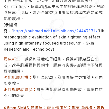
主要分布於此層。CFU-Èlife 將超音波能量聚焦於
3.0mm 深度，精準加熱真皮層中的膠原纖維網絡，誘發
膠原再生過程，適合希望恢復肌膚健康結構的輕熟齡或
熟齡族群。
(參閱研
究："
https://pubmed.ncbi.nlm.nih.gov/24447371/
"Ult
rasonographic evaluation of skin-tightening effect
using high-intensity focused ultrasound" - Skin
Research and Technology)
膠原新生：
透過刺激纖維母細胞，促進新膠原蛋白生
成，改善肌膚彈性與韌性，膠原流失帶來的彈性下降與
鬆弛問題。
強化肌膚結構：
增厚真皮層，為肌膚提供更加穩固的內
部支撐。
細紋與皺紋減淡：
針對法令紋與臉部動態紋，實現自然
柔和的改善。
4.5mm SMAS 筋膜層：深入作用於面部支撐結構，實現