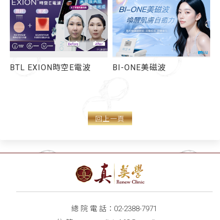
BI-ONE美磁波
看上去比同齡人顯老，竟
是天生的？ 皮膚鬆弛、法
令紋、貓咪紋、頸紋 害你
看起來很臭老
回上一頁
總 院 電 話：
02-2388-7971