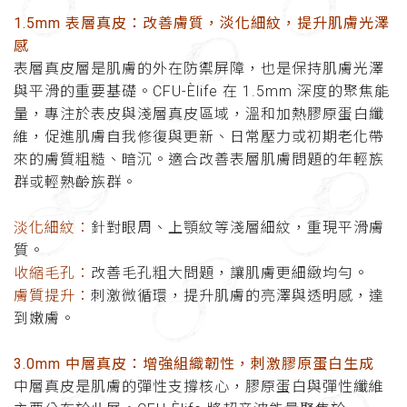
1.5mm 表層真皮：改善膚質，淡化細紋，提升肌膚光澤
感
表層真皮層是肌膚的外在防禦屏障，也是保持肌膚光澤
與平滑的重要基礎。CFU-Èlife 在 1.5mm 深度的聚焦能
量，專注於表皮與淺層真皮區域，溫和加熱膠原蛋白纖
維，促進肌膚自我修復與更新、日常壓力或初期老化帶
來的膚質粗糙、暗沉。適合改善表層肌膚問題的年輕族
群或輕熟齡族群。
淡化細紋：
針對眼周、上顎紋等淺層細紋，重現平滑膚
質。
收縮毛孔：
改善毛孔粗大問題，讓肌膚更細緻均勻。
膚質提升：
刺激微循環，提升肌膚的亮澤與透明感，達
到嫩膚。
3.0mm 中層真皮：增強組織韌性，刺激膠原蛋白生成
中層真皮是肌膚的彈性支撐核心，膠原蛋白與彈性纖維