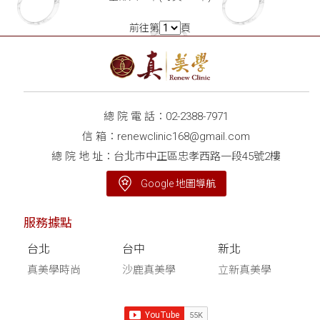
前往第
頁
總 院 電 話：
02-2388-7971
信 箱：
renewclinic168@gmail.com
總 院 地 址：台北市中正區忠孝西路一段45號2樓
Google 地圖導航
服務據點
台北
台中
新北
真美學時尚
沙鹿真美學
立新真美學