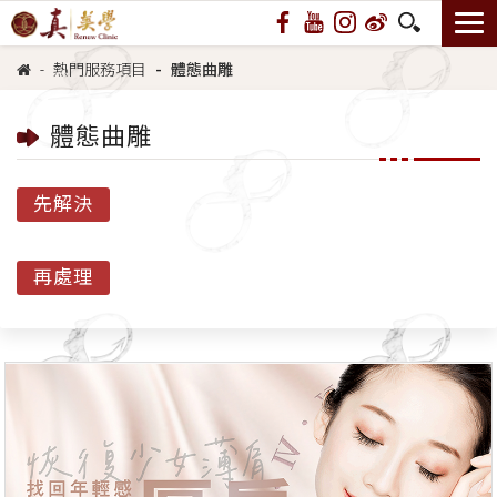
熱門服務項目
體態曲雕
體態曲雕
先解決
再處理