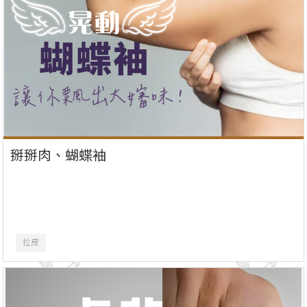
掰掰肉、蝴蝶袖
拉皮