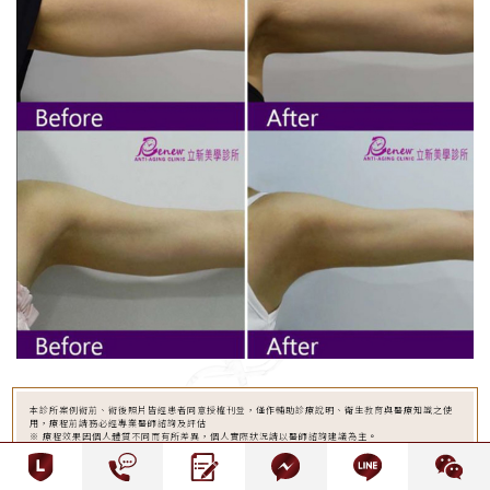
本診所案例術前、術後照片皆經患者同意授權刊登，僅作輔助診療說明、衛生教育與醫療知識之使
用，療程前請務必經專業醫師諮詢及評估
※ 療程效果因個人體質不同而有所差異，個人實際狀況請以醫師諮詢建議為主。