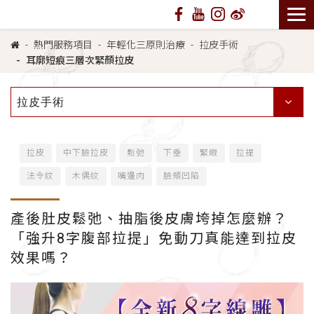
熱門服務項目
年輕化三原則治療
拉皮手術
耳廓短痕三層次緊顏拉皮
拉皮手術
拉皮
中下臉拉皮
鬆弛
下垂
緊緻
拉提
法令紋
木偶紋
嘴邊肉
臉頰凹陷
產後肚皮鬆弛、抽脂後皮膚垮掉怎麼辦？
「強升8字腹部拉提」免動刀真能達到拉皮
效果嗎？