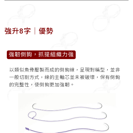
強升8字│優勢
強韌倒鉤，抓提組織力強
以類似魚骨壓製而成的倒鉤線，呈現對稱型，並非
一般切割方式，線的主軸芯並未被破壞，保有倒鉤
的完整性，使倒鉤更加強韌。