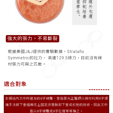
強大的張力，不易斷裂
根據美國J&J提供的實驗數據，Stratafix
Symmetric的拉力， 高達129.5磅力，目前沒有線
材張力可與之匹敵。
適合對象
本網站內文中所提及的8字線雕，意指張光正醫師以線材利用8字環
繞手法將下垂組織往上固定改善臉部下垂或松弛的技術，因此文中
皆以8字線雕或8字拉提等等稱之。