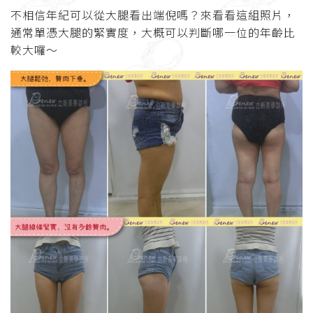
不相信年紀可以從大腿看出端倪嗎？來看看這組照片，
通常單憑大腿的緊實度，大概可以判斷哪一位的年齡比
較大囉～