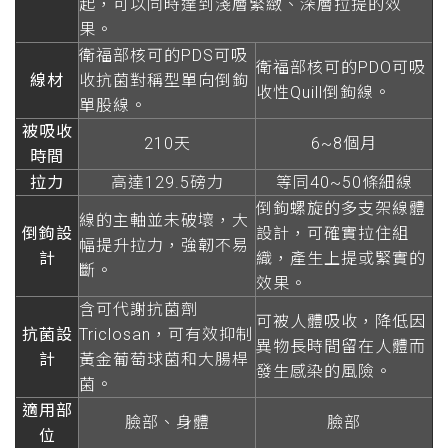
起，可以同時達到淺層緊緻、深層拉提的效
果。
衛福部核可的PDS可吸
衛福部核可的PDO可吸
線材
收抗菌對稱型單向倒鉤
收性Quill倒鉤線。
單股線。
被吸收
210天
6~8個月
時間
拉力
高達129.5磅力
等同40~50條細線
倒鉤螺旋的多支架線體
線的主軸並未破壞，大
倒鉤設
設計，可確實拉住組
幅提升拉力，強韌不易
計
織，產生上提或緊實的
斷。
效果。
含可代謝抗菌劑
可被人體吸收，降低因
抗菌設
Triclosan，可有效抑制
異物長時間留在人體而
計
黃金葡萄球菌和大腸桿
發生感染的風險。
菌。
適用部
臉部、身體
臉部
位