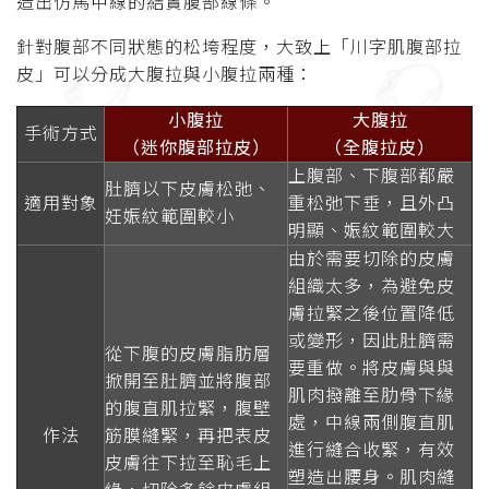
造出仿馬甲線的結實腹部線條。
針對腹部不同狀態的松垮程度，大致上「川字肌腹部拉
皮」可以分成大腹拉與小腹拉兩種：
小腹拉
大腹拉
手術方式
（迷你腹部拉皮）
（全腹拉皮）
上腹部、下腹部都嚴
肚臍以下皮膚松弛、
適用對象
重松弛下垂，且外凸
妊娠紋範圍較小
明顯、娠紋範圍較大
由於需要切除的皮膚
組織太多，為避免皮
膚拉緊之後位置降低
或變形，因此肚臍需
從下腹的皮膚脂肪層
要重做。將皮膚與與
掀開至肚臍並將腹部
肌肉撥離至肋骨下緣
的腹直肌拉緊，腹壁
處，中線兩側腹直肌
作法
筋膜縫緊，再把表皮
進行縫合收緊，有效
皮膚往下拉至恥毛上
塑造出腰身。肌肉縫