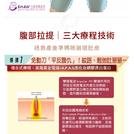
腹部拉提│三大療程技術
拯救產後準媽咪崩壞肚皮