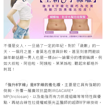
不僅是女人，一旦過了一定的年紀，對於「歲數」的一
天、一個月之差，會莫名在意與計較，甚至刻意閃避談
論年齡話題～男人也是一樣der～論輩分的禮貌稱謂，例
如大叔啦、阿伯啦、阿姨啦、某某姊啦…聽起來都格外
刺耳！
「強升8字線」是8字線的進化版
，主要是它具有強韌的
倒鉤、外覆一層廣效抗菌劑IRGACARE*
MP(triclosan)、以及能強而有力抓提組織等等特性與優
點，再結合線性拉提權威張光正醫師的超群8字線技術，