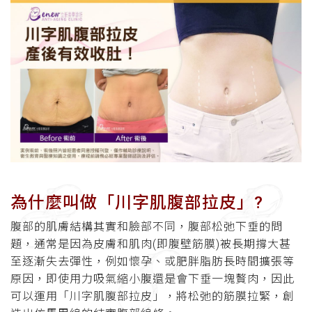
為什麼叫做「川字肌腹部拉皮」?
腹部的肌膚結構其實和臉部不同，腹部松弛下垂的問
題，通常是因為皮膚和肌肉(即腹壁筋膜)被長期撐大甚
至逐漸失去彈性，例如懷孕、或肥胖脂肪長時間擴張等
原因，即使用力吸氣縮小腹還是會下垂一塊贅肉，因此
可以運用「川字肌腹部拉皮」，將松弛的筋膜拉緊，創