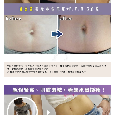
本診所案例術前、術後照片皆經患者同意授權刊登，僅作輔助診療說明、衛生教育與醫療知識之使
用，療程前請務必經專業醫師諮詢及評估
※ 療程效果因個人體質不同而有所差異，個人實際狀況請以醫師諮詢建議為主。