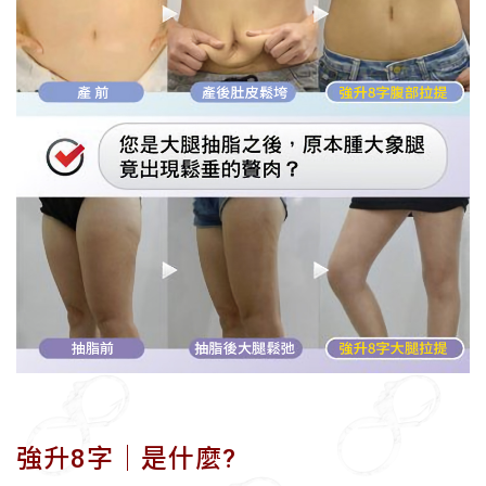
強升8字│是什麼?