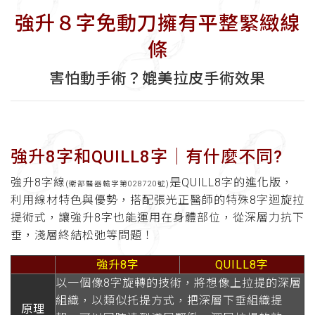
強升８字免動刀擁有平整緊緻線
條
害怕動手術？媲美拉皮手術效果
強升8字和QUILL8字│有什麼不同?
強升8字線
是QUILL8字的進化版，
(衛部醫器輸字第028720號)
利用線材特色與優勢，搭配張光正醫師的特殊8字迴旋拉
提術式，讓強升8字也能運用在身體部位，從深層力抗下
垂，淺層終結松弛等問題！
強升8字
QUILL8字
以一個像8字旋轉的技術，將想像上拉提的深層
組織，以類似托提方式，把深層下垂組織提
原理