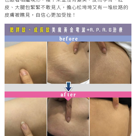
皮、大腿包緊緊不敢見人，擔心松垮垮又有一堆紋路的
皮膚被瞧見，自信心更加受挫！