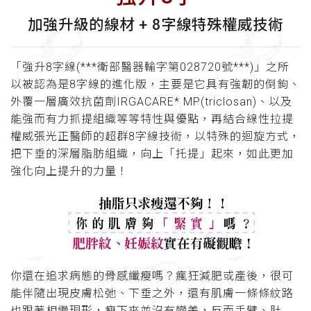
加強升級的線材 + 8字線特殊權威技術
「強升8字線(***衛部醫器輸字第028720號***)」之所
以被認為是8字線的進化版，主要是它具有強韌的倒鉤、
外覆一層廣效抗菌劑IRGACARE* MP(triclosan)、以及
能強而有力抓提組織等等特性與優點，再結合線性拉提
權威張光正醫師的超群8字線技術，以特殊的迴旋方式，
把下垂的深層脂肪組織，向上「托提」起來，如此更加
強化向上提升的力量！
你還在追求病態的骨感纖瘦嗎？瘋狂減肥或產後，很可
能伴隨出現皮膚松弛、下垂之外，還有肌膚一條條紋路
也跟著相繼現形，瘦下來並沒有變美，反而手臂、肚