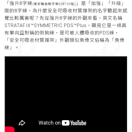
「強升8字線
」是「加強」「升級」
(衛部醫器輸字第028720號)
版的8字線，為什麼安全可吸收材質撐架的名字聽起來感
覺比較厲害呢？先從強升8字線的外觀來看，英文名稱
STRATAFIX™SYMMETRIC PDS™Plus，顯見它是一條具
有單向且對稱的倒鉤線，是可被人體吸收的PDS線，
「安全可吸收材質撐架」外觀類似魚骨又俗稱為「魚骨
線」。