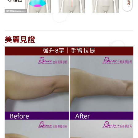
美麗見證
強升8字│手臂拉提