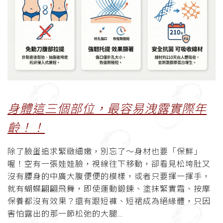
身體這三個部位，最容易洩露實際年
齡！！
除了臉蛋追求緊緻細嫩，別忘了～身材也要「保鮮」
喔！空有一張娃娃臉，視線往下移動，卻看見松垮肚又
沒有腰身的中廣大腹便便的模樣，或者只要揮一揮手，
就有蝴蝶翩翩飛舞，即使運動鍛鍊、塗抹緊實霜、按摩
保養都沒有效果？還有跟短褲、短裙成為絕緣體，只因
害怕露出的那一節松弛的大腿…