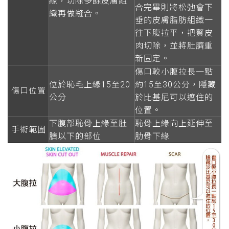
緣，切除多餘皮膚組
合完畢則將松弛會下
織再做縫合。
垂的皮膚脂肪組織一
往下腹拉平，把贅皮
肉切除，並將肚臍重
新固定。
傷口較小腹拉長一點
位於恥毛上緣15至20
約15至30公分，隱藏
傷口位置
公分
於比基尼可以遮住的
位置。
下腹部恥骨上緣至肚
恥骨上緣向上延伸至
手術範圍
臍以下的部位
肋骨下緣