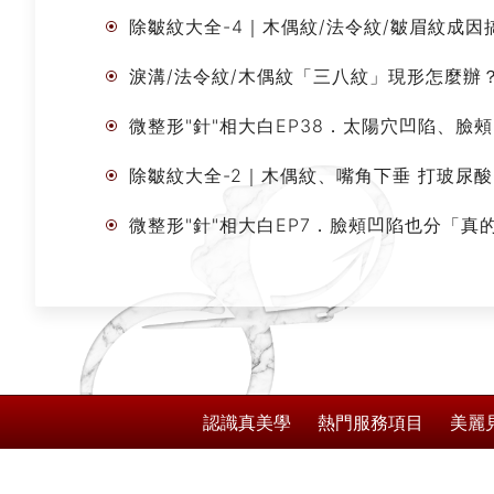
除皺紋大全-4｜木偶紋/法令紋/皺眉紋成因
淚溝/法令紋/木偶紋「三八紋」現形怎麼
微整形"針"相大白EP38．太陽穴凹陷、臉
除皺紋大全-2｜木偶紋、嘴角下垂 打玻尿
微整形"針"相大白EP7．臉頰凹陷也分「真
認識真美學
熱門服務項目
美麗