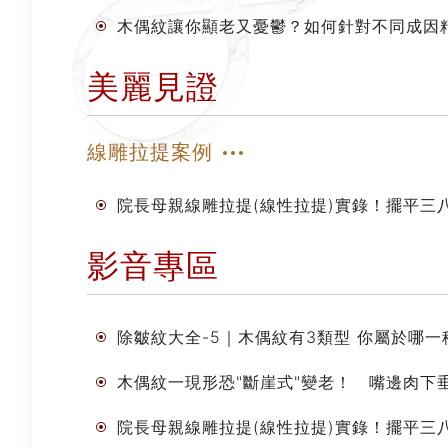
木偶紋讓你顯老又憂鬱？如何針對不同成因
美麗見證
線雕拉提案例
院長母親線雕拉提(線性拉提)實錄！擺平三
影音專區
除皺紋大全-5｜木偶紋有3類型 你屬於哪
木偶紋一現形恐"斷崖式"變老！ 嘴邊肉下
院長母親線雕拉提(線性拉提)實錄！擺平三