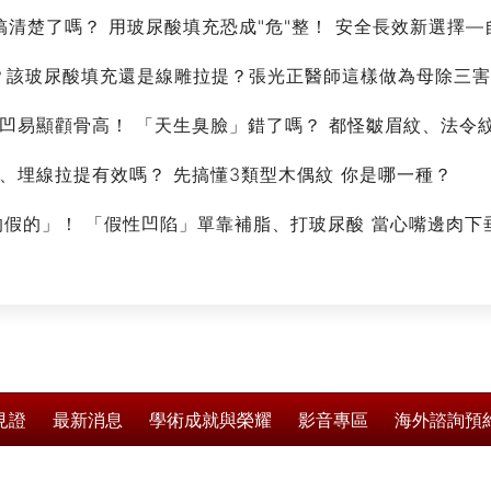
搞清楚了嗎？ 用玻尿酸填充恐成"危"整！ 安全長效新選擇
辦？該玻尿酸填充還是線雕拉提？張光正醫師這樣做為母除三
頰凹易顯顴骨高！ 「天生臭臉」錯了嗎？ 都怪皺眉紋、法令
酸、埋線拉提有效嗎？ 先搞懂3類型木偶紋 你是哪一種？
的假的」！ 「假性凹陷」單靠補脂、打玻尿酸 當心嘴邊肉下垂、
見證
最新消息
學術成就與榮耀
影音專區
海外諮詢預