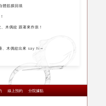
—自體筋膜回填
害！
紋、木偶紋 跟著來作祟！
木偶紋出來 say hi～
約
線上預約
分院據點