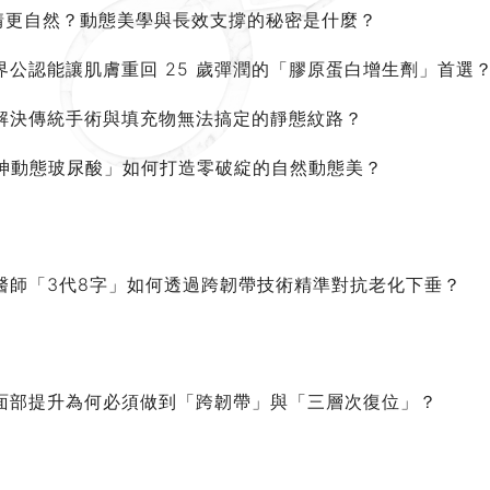
讓表情更自然？動態美學與長效支撐的秘密是什麼？
醫美界公認能讓肌膚重回 25 歲彈潤的「膠原蛋白增生劑」首選
解決傳統手術與填充物無法搞定的靜態紋路？
女神動態玻尿酸」如何打造零破綻的自然動態美？
醫師「3代8字」如何透過跨韌帶技術精準對抗老化下垂？
面部提升為何必須做到「跨韌帶」與「三層次復位」？