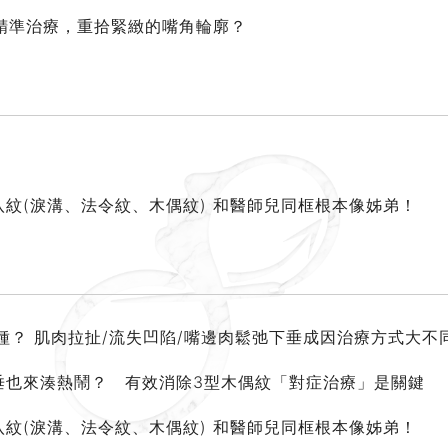
精準治療，重拾緊緻的嘴角輪廓？
八紋(淚溝、法令紋、木偶紋) 和醫師兒同框根本像姊弟！
一種？ 肌肉拉扯/流失凹陷/嘴邊肉鬆弛下垂成因治療方式大不
垂也來湊熱鬧？ 有效消除3型木偶紋「對症治療」是關鍵
八紋(淚溝、法令紋、木偶紋) 和醫師兒同框根本像姊弟！