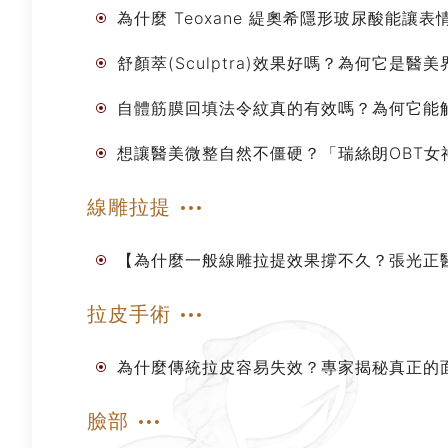
為什麼 Teoxane 緹奧希隱形玻尿酸能
舒顏萃(Sculptra)效果好嗎？為何它是
自體筋膜回填法令紋真的有效嗎？為何它能
想讓醫美微整自然不僵硬？「瑞絲朗OBT
線雕拉提
【為什麼一般線雕拉提效果撐不久？張光正
拉皮手術
為什麼傳統拉皮容易失效？專家揭秘真正的
臉部