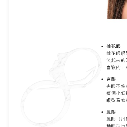
桃花眼
桃花眼眼
笑起來的
喜歡的，
杏眼
杏眼不像
這個小低
眼型看著
鳳眼
鳳眼（丹
種眼型也