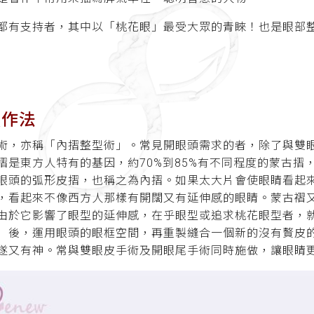
都有支持者，其中以「桃花眼」最受大眾的青睞！也是眼部
頭作法
術，亦稱「內摺整型術」。常見開眼頭需求的者，除了與雙
摺是東方人特有的基因，約70%到85%有不同程度的蒙古摺
眼頭的弧形皮摺，也稱之為內摺。如果太大片會使眼睛看起
，看起來不像西方人那樣有開闊又有延伸感的眼睛。蒙古褶
由於它影響了眼型的延伸感，在乎眼型或追求桃花眼型者，
）後，運用眼頭的眼框空間，再重製縫合一個新的沒有贅皮
遂又有神。常與雙眼皮手術及開眼尾手術同時施做，讓眼睛