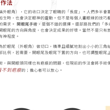
尾作法
稱外眼角），它的收口決定了眼睛的「長度」。人們多半會
如生時，也會決定眼神的靈動。但不是每個人畫眼線的技巧
的需求。
開眼尾手術
，是個不錯的選擇。還部路我們的「多
開眼尾的方向與角度，也會決定成果的好壞。當然不是只有
有神程度。
為於眼尾（外眼角）做切口，精準且細膩地割出小小的三角
部比例，若需要，開眼尾及眼尾下置的方向，也可調整眼尾
術，與開眼頭同樣也有疤痕的問題，但現前的作法會將手術
看不到疤痕
的；擔心者可以放心。