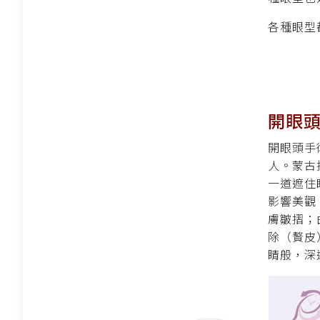
各種眼型
開眼
開眼頭手
人。蒙古
一道遮住
影響美觀
膚皺摺；
除（贅皮
睛般，深