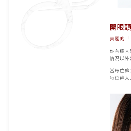
開眼頭
「
美麗的
你有聽人
情況以外
當每位蘇
每位蘇太