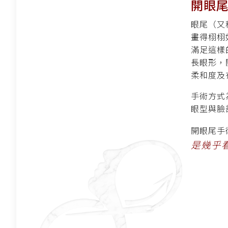
開眼
眼尾（又
畫得栩栩
滿足這樣
長眼形，
柔和度及
手術方式
眼型與臉
開眼尾手
是幾乎