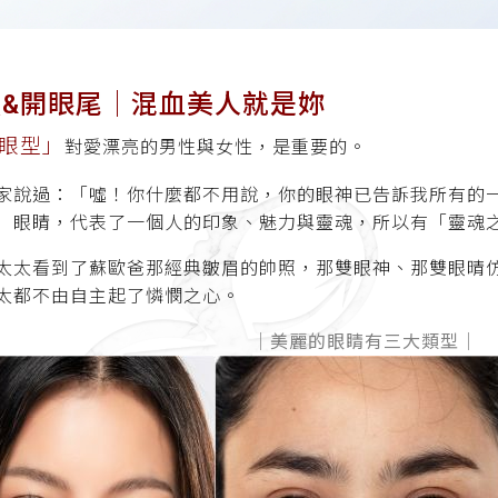
&開眼尾│混血美人就是妳
眼型」
對愛漂亮的男性與女性，是重要的。
家說過：「噓！你什麼都不用說，你的眼神已告訴我所有的
）眼睛，代表了一個人的印象、魅力與靈魂，所以有「靈魂
太太看到了蘇歐爸那經典皺眉的帥照，那雙眼神、那雙眼晴
太都不由自主起了憐憫之心。
│美麗的眼睛有三大類型│