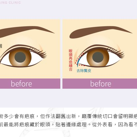
多少會有疤痕，但作法翻舊出新，巔覆傳統切口會留明顯疤痕的方式
前最能將疤痕藏於眼頭，貼著邊緣處理。從外表看，因為看