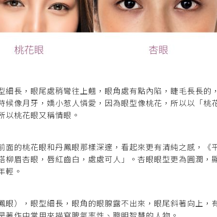
型細長，眼尾處稍彎往上翹，眼角處有點內陷，睫毛長長的
時候像月牙，嬌小惹人憐愛，因為眼型像桃花，所以以「桃
所以桃花眼又稱情眼。
前面的桃花眼和丹鳳眼那樣深邃，看起來更有清純之感，《
搭柳眉杏眼，唇紅齒白，處處可人」。杏眼眼型更為圓潤，
年輕。
鳳眼），眼型細長，眼角的眼腺露不出來，眼尾斜著向上，
是著作中常用來描寫脾氣率性、聰明智慧的人物。