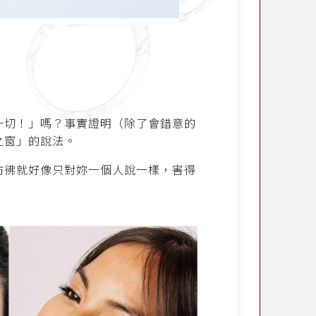
一切！」嗎？事實證明（除了會錯意的
之窗」的說法。
仿彿就好像只對妳一個人說一樣，害得