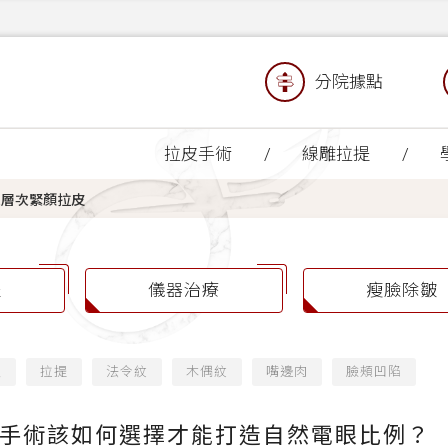
分院據點
拉皮手術
線雕拉提
三層次緊顏拉皮
提
儀器治療
瘦臉除皺
緻
拉提
法令紋
木偶紋
嘴邊肉
臉頰凹陷
手術該如何選擇才能打造自然電眼比例？