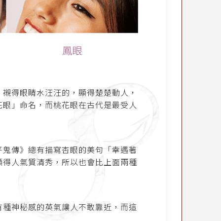
，襯得眼睛水汪汪的，顯得楚楚動人，
花眼」命名，而桃花眼在古代是最受人
平鬼傳》總有描寫杏眼的美句「幸遇著
顯得人氣質清秀，所以也會比上面兩種
有種神秘感的英氣讓人不敢靠近，而這