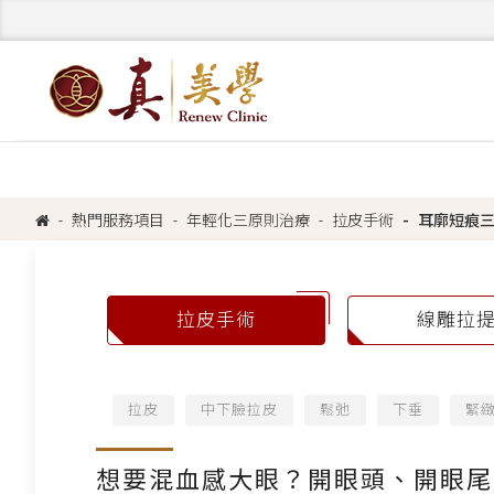
熱門服務項目
年輕化三原則治療
拉皮手術
耳廓短痕
拉皮手術
線雕拉
拉皮
中下臉拉皮
鬆弛
下垂
緊
想要混血感大眼？開眼頭、開眼尾