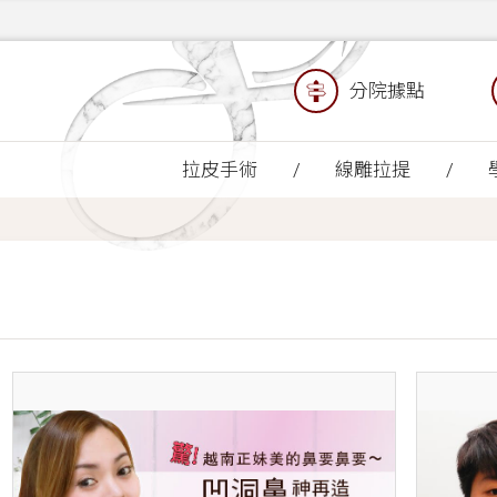
分院據點
拉皮手術
線雕拉提