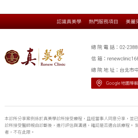
認識真美學
熱門服務項目
美麗
總 院 電 話：
02-2388
信 箱：
renewclinic1
總 院 地 址：台北市
Google 地圖導
本診所分享案例係於真美學診所接受療程，且經當事人同意分享，並已
診所接受醫師親自診斷後，進行評估與溝通，確認是否適合該療程。 
者，不在此限。