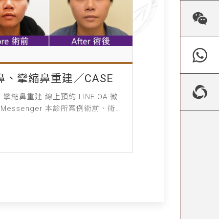
鼻、攣縮鼻重建／CASE
攣縮鼻重建 線上預約 LINE OA 微
 Messenger 本診所案例術前、術後
經患者同意授權刊登，僅作輔助診療
生教育與醫療知識...