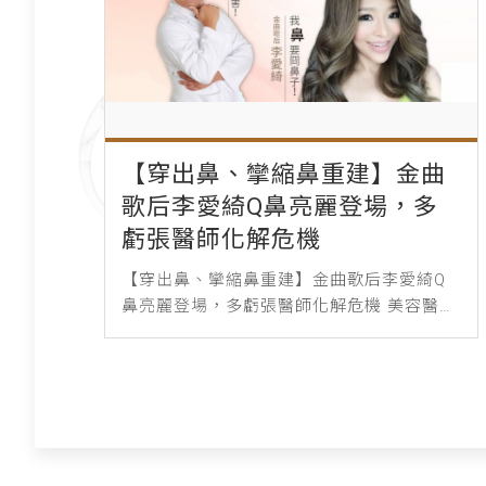
【穿出鼻、攣縮鼻重建】金曲
歌后李愛綺Q鼻亮麗登場，多
虧張醫師化解危機
【穿出鼻、攣縮鼻重建】金曲歌后李愛綺Q
鼻亮麗登場，多虧張醫師化解危機 美容醫
學，對於愛美的朋友來說，真的是美麗好朋
友。不管是抗老、整形、微調，為了變美，
多會求助...