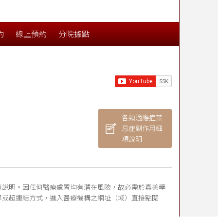
約
線上預約
分院據點
各類適應症禁
忌症副作用細
項說明
考說明。因任何醫療處置均有潛在風險，故必需於真美學
尋或超連結方式，進入醫療機構之網址（域）直接點閱