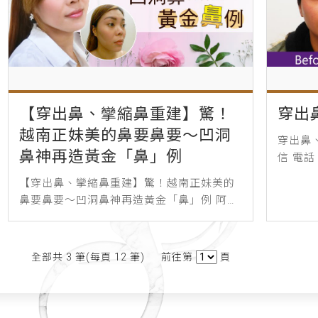
【穿出鼻、攣縮鼻重建】驚！
穿出
越南正妹美的鼻要鼻要～凹洞
穿出鼻、
鼻神再造黃金「鼻」例
信 電話
照片皆
【穿出鼻、攣縮鼻重建】驚！越南正妹美的
說明、衛
鼻要鼻要～凹洞鼻神再造黃金「鼻」例 阿美
(化名)來自越南，天生擁有鵝蛋臉、一雙大
電眼令人羨慕的正妹標配，唯獨鼻子不夠高
挺這...
全部共 3 筆(每頁 12 筆)
前往第
頁