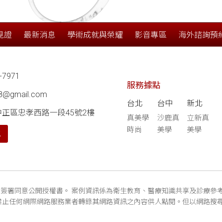
見證
最新消息
學術成就與榮耀
影音專區
海外諮詢預
-7971
服務據點
68@gmail.com
台北
台中
新北
中正區忠孝西路一段45號2樓
真美學
沙鹿真
立新真
時尚
美學
美學
航
簽署同意公開授權書。 案例資訊係為衛生教育、醫療知識共享及診療參
禁止任何網際網路服務業者轉錄其網路資訊之內容供人點閱。但以網路搜