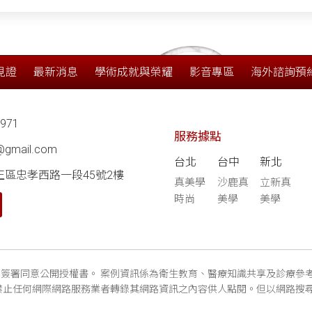
見證
最新消息
學術成就與榮耀
影音專區
海外諮詢預
7971
服務據點
8@gmail.com
台北
台中
新北
正區忠孝西路一段45號2樓
真美學
沙鹿真
立新真
時尚
美學
美學
簽署同意公開授權書。 案例資訊係為衛生教育、醫療知識共享及診療參
禁止任何網際網路服務業者轉錄其網路資訊之內容供人點閱。但以網路搜