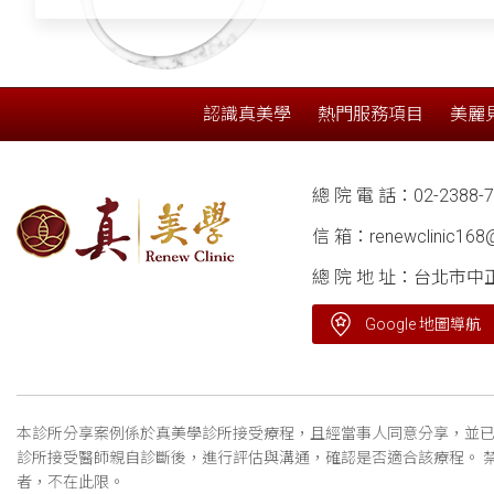
認識真美學
熱門服務項目
美麗
總 院 電 話：
02-2388-
信 箱：
renewclinic16
總 院 地 址：台北市中
Google 地圖導航
本診所分享案例係於真美學診所接受療程，且經當事人同意分享，並已
診所接受醫師親自診斷後，進行評估與溝通，確認是否適合該療程。 
者，不在此限。