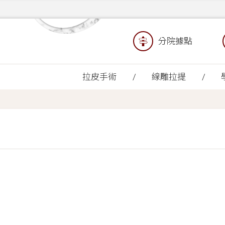
分院據點
拉皮手術
線雕拉提