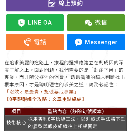
線上預約
LINE OA
微信
Messenger
電話
在追求美麗的道路上，療程的選擇應建立在對成因的深
度了解之上。面對問題，我們需要的是「對症下藥」的
專業，而非隨波逐流的消費。 透過醫師的臨床判斷找出
根本原因，才是聰明理性的求美之道。請務必記住：
「沒效才是最貴，想做要找專業」
【8字靚眼線全攻略：文章重點總結】
項目
重點內容（移除句號版本）
採用專利8字環繞工法，以迴旋式手法將下垂
技術核心
的眉型與眼皮組織往上托提固定