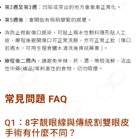
第2週至第3週
：凹陷或突出的地方會漸漸正常化。
第5週後
：會開始有稍稍變緊的感覺。
為防止微創傷口感染，可貼上親水性敷料隱形貼人工
皮，療程後避開傷口可正常洗臉，亦可正常上妝（傷口
若遇水，可用生理食鹽水清洗後擦拭藥膏 )。
療程後二周內
，請避免辛辣、菸、酒、帶殼海鮮、活血
性中藥(補品)等剌激性的食物，切勿吸煙。
常見問題 FAQ
Q1：8字靚眼線與傳統割雙眼皮
手術有什麼不同？