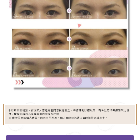
本診所案例術前、術後照片皆經患者同意授權刊登，僅作輔助診療說明、衛生教育與醫療知識之使
用，療程前請務必經專業醫師諮詢及評估
※ 療程效果因個人體質不同而有所差異，個人實際狀況請以醫師諮詢建議為主。