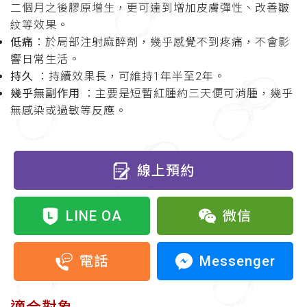
二個月之後膠原增生，更可達到增加皮膚彈性、改善皺
紋等效果。
低痛
：於局部注射麻醉劑，幾乎感覺不到疼痛，不會影
響日常生活。
持久
：持續效果長，可維持1年半至2年。
幾乎無副作用
：主要是短暫紅腫約三天便可消腫，幾乎
無感染或過敏等反應。
線上預約
LINE OA
微信
Messenger
電話