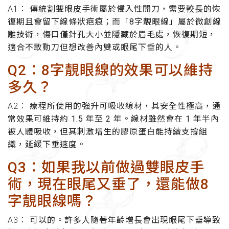
A1：
傳統割雙眼皮手術屬於侵入性開刀，需要較長的恢
復期且會留下線條狀疤痕；而「8字靚眼線」屬於微創線
雕技術，傷口僅針孔大小並隱藏於眉毛處，恢復期短，
適合不敢動刀但想改善內雙或眼尾下垂的人。
Q2：8字靚眼線的效果可以維持
多久？
A2：
療程所使用的強升可吸收線材，其安全性極高，通
常效果可維持約 1.5 年至 2 年。線材雖然會在 1 年半內
被人體吸收，但其刺激增生的膠原蛋白能持續支撐組
織，延緩下垂速度。
Q3：如果我以前做過雙眼皮手
術，現在眼尾又垂了，還能做8
字靚眼線嗎？
A3：
可以的。許多人隨著年齡增長會出現眼尾下垂導致