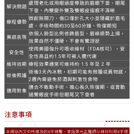
處理老化或用眼過度導致的眉眼下垂、眼尾
解決問題
下垂、內雙變外雙及雙眼皮摺痕不清晰
微創無開刀、傷口僅針孔大小並隱藏於眉毛
療程優勢
處、手術時間約30至60分鐘、恢復期短
依個人臉型比例修飾眉型，眉峰順勢上揚，
美感表現
效果自然不僵硬，不會有驚訝狀
使用美國強升可吸收線材（FDA核可），安
安全性
全性高且約1.5年可被人體代謝
維持效期
療程效果通常可維持約 1.5 年至 2 年
術後3天內冰敷，初期可能有微腫或異物感，
術後照護
2週內需避免菸酒與刺激性食物
適合不敢動手術、擔心長久恢復期、或曾動
適用對象
過雙眼皮手術但眼尾又下垂者
注意事項
本網站內文中所提及的8字線雕，意指張光正醫師以線材利用8字環