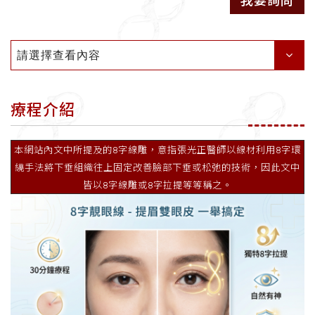
我要詢問
請選擇查看內容
療程介紹
本網站內文中所提及的8字線雕，意指張光正醫師以線材利用8字環
繞手法將下垂組織往上固定改善臉部下垂或松弛的技術，因此文中
皆以8字線雕或8字拉提等等稱之。