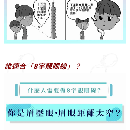
誰適合「
8字靚眼線
」？