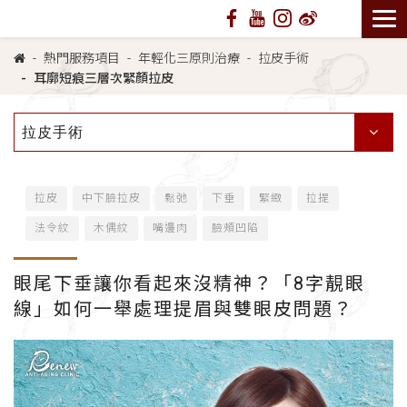
熱門服務項目
年輕化三原則治療
拉皮手術
耳廓短痕三層次緊顏拉皮
拉皮手術
拉皮
中下臉拉皮
鬆弛
下垂
緊緻
拉提
法令紋
木偶紋
嘴邊肉
臉頰凹陷
眼尾下垂讓你看起來沒精神？「8字靚眼
線」如何一舉處理提眉與雙眼皮問題？