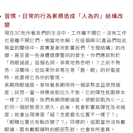
習慣，日常的行為累積造成「人為的」結構改
變
現在3C充斥著我們的生活中，工作離不開它、沒有工作
也是離不開它們，相當地依賴；在這個與3C產品們如此
親密的關係中，其實漸漸地影響我們「生理結構」的改
變，甚至是一些身體健康警訊的發生。你們應該對於
「用眼過度」這個名詞，非常地熟悉吧！？之前不熟
悉，沒關係；但如果你非常在意「眉、眼」的好看度
時，就要視它為你的警惕。
長期用眼過度，意味著長期保持一個姿勢並且使用過
度；試想，當一條橡皮筋拉久不放，它的彈性就跟原本
一樣了；同理，我們長期用眼過度，使眼部肌肉ㄍㄧㄥ
於同一個狀態很久很久，此後，就會影響其彈性及收縮
度；就會出現像是「疑？怎麼眉毛位置不一樣了？」
「眼睛位置也有點改變了？」同樣的，這跟當你沒有戴
眼鏡、跟有戴眼鏡時的眼部形狀，也會有所差異。