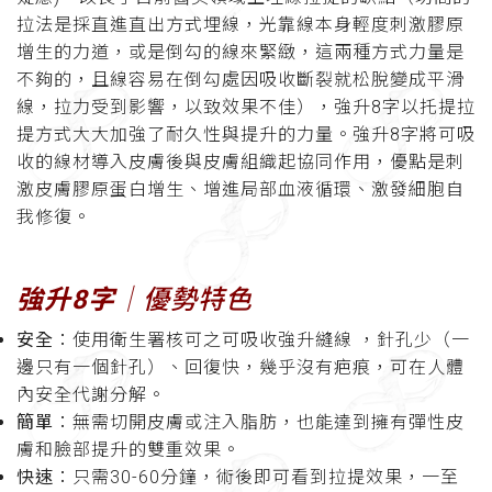
拉法是採直進直出方式埋線，光靠線本身輕度刺激膠原
增生的力道，或是倒勾的線來緊緻，這兩種方式力量是
不夠的，且線容易在倒勾處因吸收斷裂就松脫變成平滑
線，拉力受到影響，以致效果不佳），強升8字以托提拉
提方式大大加強了耐久性與提升的力量。強升8字將可吸
收的線材導入皮膚後與皮膚組織起協同作用，優點是刺
激皮膚膠原蛋白增生、增進局部血液循環、激發細胞自
我修復。
強升8字
│優勢特色
安全
：使用衛生署核可之可吸收強升縫線 ，針孔少（一
邊只有一個針孔）、回復快，幾乎沒有疤痕，可在人體
內安全代謝分解。
簡單
：無需切開皮膚或注入脂肪，也能達到擁有彈性皮
膚和臉部提升的雙重效果。
快速
：只需30-60分鐘，術後即可看到拉提效果，一至