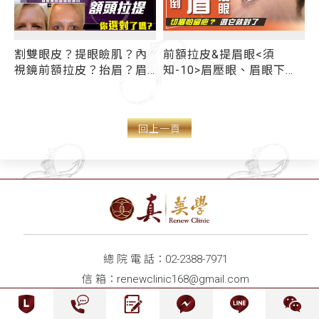
割雙眼皮？提眼瞼肌？內
前額拉皮&提眉眼<須
抬
視鏡前額拉皮？抬眉？眉
知-10>眉壓眼、眉眼下垂
眼尾拉提？ 想要擁大而
做切眉手術怕留疤？ 跨筋
有神的電眼 你選對療程
膜拉提新技術「隱痕提眉
了嗎？
眼尾」 一招擺脫倒"眉"衰
回上一頁
眼
總 院 電 話：
02-2388-7971
信 箱：
renewclinic168@gmail.com
總 院 地 址：台北市中正區忠孝西路一段45號2樓