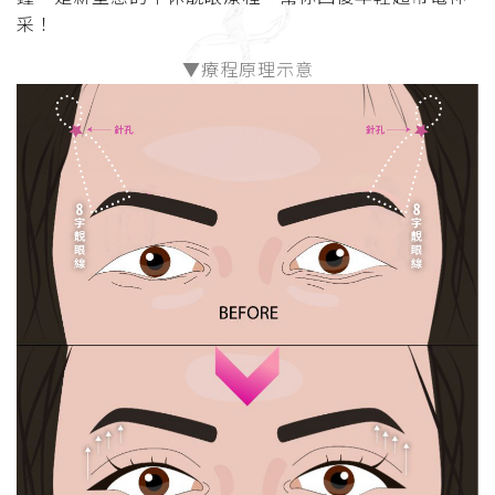
采！
▼療程原理示意