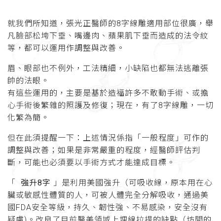
就我們所知道，張光正醫師的8字線雕適用部位很廣，舉
凡臉部松垮下垂、嘴邊肉、蘋果肌下垂而造成的法令紋
等，都可以運用作調整與改善。
眉、眼部也不例外，工法精細，小缺陷也都無法逃離張
帥的法眼。
有這些運用的，主要是基於造福許多不敢動手術、或擔
心手術後繁雜的照護及修復；現在，有了8字線雕，一切
化繁為簡。
但在此須提醒一下：上述情況係指「一般程度」可作的
調整與改善；如果是非常嚴重的程度，經醫師評估判
斷，可能也必須要以手術方式才能達成目標。
「
強升8字
」是利用美國強升（可吸收線，原本用在心
臟或敏感性體質的人，可被人體完全分解吸收，通過美
國FDA安全等級，持久、韌性強、不易感染，安全沒有
疑慮)。改良了目前醫美領域上埋線拉提的缺點（坊間的