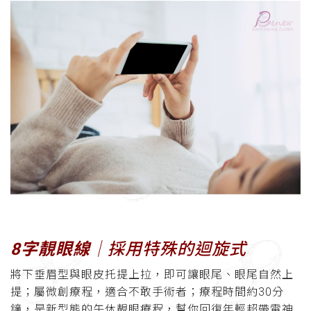
8字靚眼線
│採用特殊的迴旋式
將下垂眉型與眼皮托提上拉，即可讓眼尾、眼尾自然上
提；屬微創療程，適合不敢手術者；療程時間約30分
鐘，是新型態的午休靚眼療程，幫你回復年輕超帶電神