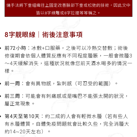
繞手法將下垂組織往上固定改善臉部下垂或松弛的技術，因此文中
皆以8字線雕或8字拉提等等稱之。
8字靚眼線│術後注意事項
前72小時
：冰敷+口服藥，之後可以冷熱交替敷；術後
修復期會依個人體質反應有不同程度腫脹，一般會微腫3
～4天緩解消失，這種狀況就像您前天酒水喝多的情況一
樣。
前一周
：會有異物感，紮刺感（可忍受的範圍）。
前三周
：可能會有刺痛感或是嘴巴不能張太開的狀況，
屬正常現象。
第4天至第10天
：約二成的人會有輕微水腫（若有些人
有水腫體質，自體免疫問題就會比較久些，完全消腫大
約14~20天左右）。