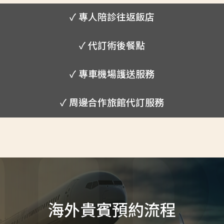
✓ 專人陪診往返飯店
✓ 代訂術後餐點
✓ 專車機場護送服務
✓ 周邊合作旅館代訂服務
海外貴賓預約流程