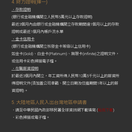
4. 財力證明(擇一)
．存款證明
(銀行或金融機構開立人民幣5萬元以上存款證明)
最近3個月內由銀行或金融機構開立存款期間達1個月以上的存款
證明或最近1個月內帳戶流水單
．金卡信用卡
(銀行或金融機構開立核發金卡等級以上信用卡)
如金卡(Gold)、白金卡(Platinum)、無限卡(infinite)之證明文件，
或信用卡彩色掃描電子檔。
．在職薪資證明
於最近3個月內開立，年工資所得人民幣12萬5千元以上的薪資所
得證明文件(須加蓋公司章戳、開立日期及任膱期間1年以上的薪
資證明)。
5. 大陸地區人民入出台灣地區申請書
．請至中華民國內政部移民署全球資訊網下載填寫 (
點我下載
)
．彩色掃描或電子檔。