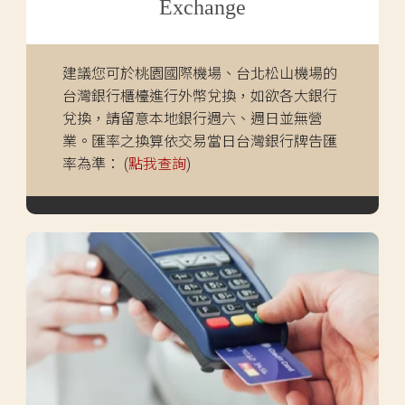
Exchange
建議您可於桃園國際機場、台北松山機場的
台灣銀行櫃檯進行外幣兌換，如欲各大銀行
兌換，請留意本地銀行週六、週日並無營
業。匯率之換算依交易當日台灣銀行牌告匯
率為準： (
點我查詢
)