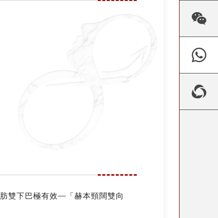
脂肪雙下巴極有效—「赫本頸闊雙向