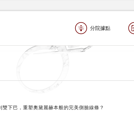
分院據點
別雙下巴，重塑奧黛麗赫本般的完美側臉線條？