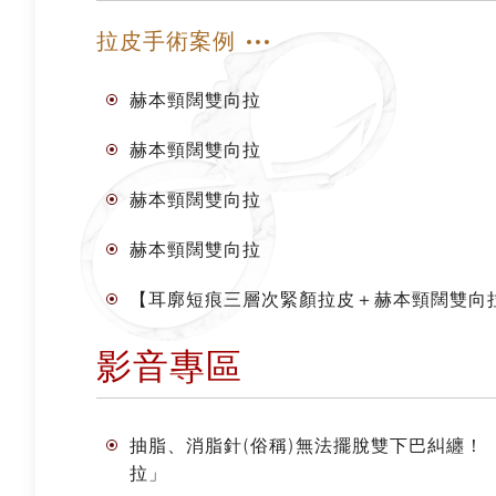
拉皮手術案例
赫本頸闊雙向拉
赫本頸闊雙向拉
赫本頸闊雙向拉
赫本頸闊雙向拉
【耳廓短痕三層次緊顏拉皮＋赫本頸闊雙向
影音專區
抽脂、消脂針(俗稱)無法擺脫雙下巴糾纏
拉」