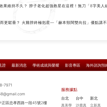
波效果維持不久？ 脖子老化超強救星在這裡！無刀「8字美人線
反而更鬆垂？ 火雞脖終極剋星—「赫本頸闊雙向拉」優點講
見證
最新消息
學術成就與榮耀
影音專區
海外諮詢預
8-7971
服務據點
168@gmail.com
台北
台中
新北
市中正區忠孝西路一段45號2樓
真美學
沙鹿真
立新真