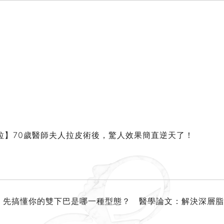
拉】70歲醫師夫人拉皮術後，驚人效果簡直逆天了！
！ 先搞懂你的雙下巴是哪一種型態？ 醫學論文：解決深層