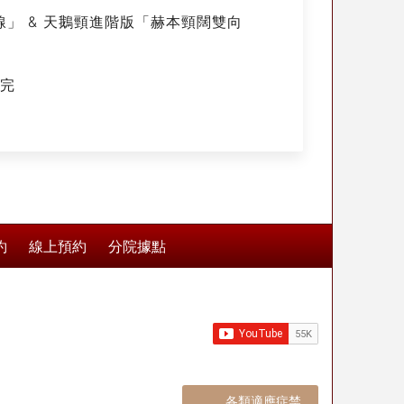
」 & 天鵝頸進階版「赫本頸闊雙向
不完
約
線上預約
分院據點
各類適應症禁