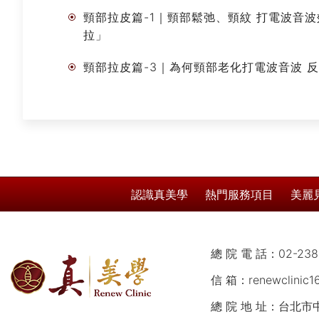
頸部拉皮篇-1｜頸部鬆弛、頸紋 打電波音
拉」
頸部拉皮篇-3｜為何頸部老化打電波音波 
認識真美學
熱門服務項目
美麗
總 院 電 話：
02-238
信 箱：
renewclinic
總 院 地 址：台北