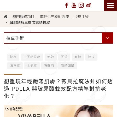
熱門服務項目
年輕化三原則治療
拉皮手術
耳廓短痕三層次緊顏拉皮
拉皮手術
拉皮
中下臉拉皮
鬆弛
下垂
緊緻
拉提
法令紋
木偶紋
嘴邊肉
臉頰凹陷
想重現年輕飽滿肌膚？薇貝拉魔法針如何透
過 PDLLA 與玻尿酸雙效配方精準對抗老
化？