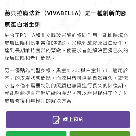
薇貝拉魔法針（VIVABELLA）是一種創新的膠
原蛋白增生劑
結合了PDLLA和非交聯玻尿酸的協同作用，能即時填充
皮膚凹陷和長期累積的皺紋，又能刺激膠原蛋白新生，
達到長期維持面部的緊緻。使需求者能解決困擾已久的
深層凹陷和老化問題。
另一優點為劑型多樣，黑童針200與白童針50，適用於
不同的皮膚狀態問題，而效果皆可達到自然持久，讓需
求者不僅不需要特別的照顧也無需進行長久的恢復期，
就能輕鬆擁有年輕細緻的膚況。可以說是提供了全方位
皮膚修復和年輕化的解決方案！
線上預約