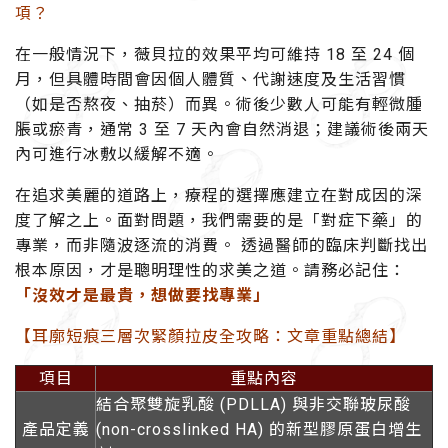
項？
在一般情況下，薇貝拉的效果平均可維持
18 至 24 個
月
，但具體時間會因個人體質、代謝速度及生活習慣
（如是否熬夜、抽菸）而異。術後少數人可能有輕微腫
脹或瘀青，通常
3 至 7 天內會自然消退
；建議術後
兩天
內可進行冰敷
以緩解不適。
在追求美麗的道路上，療程的選擇應建立在對成因的深
度了解之上。面對問題，我們需要的是「對症下藥」的
專業，而非隨波逐流的消費。 透過醫師的臨床判斷找出
根本原因，才是聰明理性的求美之道。請務必記住：
「沒效才是最貴，想做要找專業」
【耳廓短痕三層次緊顏拉皮全攻略：文章重點總結】
項目
重點內容
結合聚雙旋乳酸 (PDLLA) 與非交聯玻尿酸
產品定義
(non-crosslinked HA) 的新型膠原蛋白增生