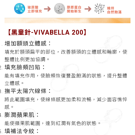
【黑童針-VIVABELLA 200】
增加額頭立體感
：
填充於額頭扁平的部位，改善額頭的立體感和輪廓，使
整體比例更加協調。
填充臉頰凹陷：
能有填充作用，使臉頰恢復豐盈飽滿的狀態，提升整體
立體感。
撫平太陽穴線條
：
將此範圍填充，使線條感更加柔和流暢，減少面容憔悴
感。
膨潤蘋果肌：
能使蘋果肌範圍，達到紅潤有氣色的狀態。
填補法令紋：