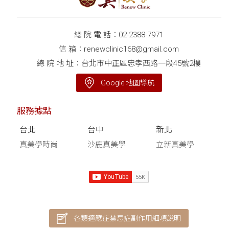
總 院 電 話：
02-2388-7971
信 箱：
renewclinic168@gmail.com
總 院 地 址：台北市中正區忠孝西路一段45號2樓
Google 地圖導航
服務據點
台北
台中
新北
真美學時尚
沙鹿真美學
立新真美學
各類適應症禁忌症副作用細項說明