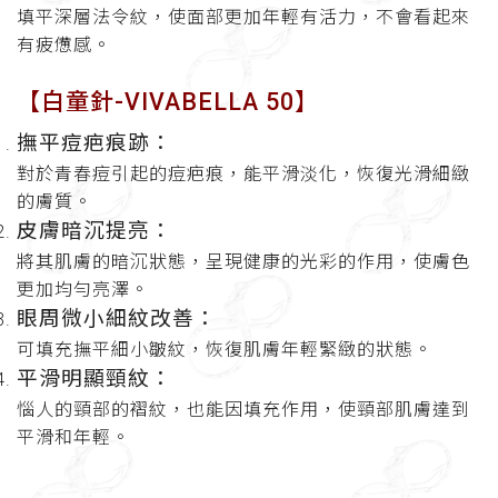
填平深層法令紋，使面部更加年輕有活力，不會看起來
有疲憊感。
【白童針-VIVABELLA 50】
撫平痘疤痕跡：
對於青春痘引起的痘疤痕，能平滑淡化，恢復光滑細緻
的膚質。
皮膚暗沉提亮：
將其肌膚的暗沉狀態，呈現健康的光彩的作用，使膚色
更加均勻亮澤。
眼周微小細紋改善：
可填充撫平細小皺紋，恢復肌膚年輕緊緻的狀態。
平滑明顯頸紋：
惱人的頸部的褶紋，也能因填充作用，使頸部肌膚達到
平滑和年輕。