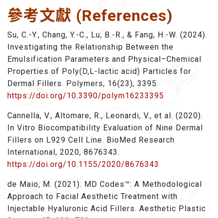
參考文獻 (References)
Su, C.-Y., Chang, Y.-C., Lu, B.-R., & Fang, H.-W. (2024).
Investigating the Relationship Between the
Emulsification Parameters and Physical–Chemical
Properties of Poly(D,L-lactic acid) Particles for
Dermal Fillers. Polymers, 16(23), 3395.
https://doi.org/10.3390/polym16233395
Cannella, V., Altomare, R., Leonardi, V., et al. (2020).
In Vitro Biocompatibility Evaluation of Nine Dermal
Fillers on L929 Cell Line. BioMed Research
International, 2020, 8676343.
https://doi.org/10.1155/2020/8676343
de Maio, M. (2021). MD Codes™: A Methodological
Approach to Facial Aesthetic Treatment with
Injectable Hyaluronic Acid Fillers. Aesthetic Plastic