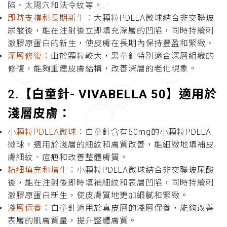
陷、太陽穴和法令紋等。
即時支撐和長期新生：
大顆粒PDLLA微球結合非交聯玻
尿酸後，能在注射後立即填充深層的凹陷，同時持續刺
激膠原蛋白的新生，使皮膚在長期內保持豐盈和緊緻。
深層修復：
由於顆粒較大，黑童針特別適合深層組織的
修復，能夠重建皮膚結構，改善深層的老化現象。
2.
【白童針- VIVABELLA 50】適用於
淺層皮膚：
小顆粒PDLLA微球：
白童針含有50mg的小顆粒PDLLA
微球，適用於淺層的細紋和膚質改善，能細緻地填補皮
膚細紋、痘疤和改善整體膚質。
精細填充和增生：
小顆粒PDLLA微球結合非交聯玻尿酸
後，能在注射後即時填補細紋和表層凹陷，同時持續刺
激膠原蛋白新生，使皮膚質地更加細膩和緊緻。
淺層保養
：白童針適用於真皮層的淺層保養，能夠改善
表層的肌膚質量，提升整體膚質。