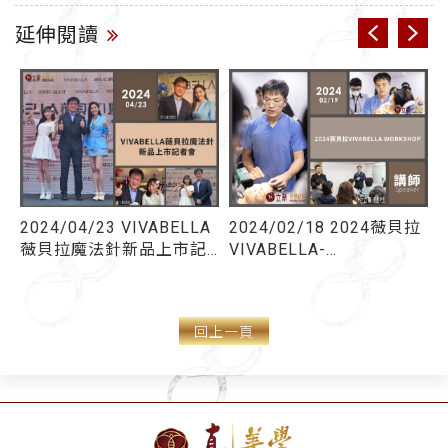
延伸閱讀
A
2024/04/23 VIVABELLA
2024/02/18 2024薇貝拉
薇貝拉魔法針新品上市記
VIVABELLA-
V
者會
WORKSHOP(台北南西維
格診所)-授課講師
回上一頁