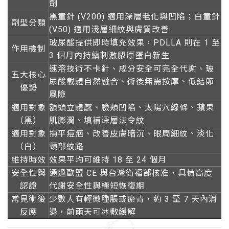
劑
黑童針 (V200) 適用深層老化與凹陷；白童針
劑型分類
(V50) 適用淺層細紋與膚質改善
玻尿酸提供即時填充效果，PDLLA 則在 1 至
作用機制
3 個月內持續刺激膠原蛋白新生
速溶技術不卡針、成分安全可完全代謝、玻
五大核心
尿酸載體自然融合、術後無需按摩、低結節
優勢
風險
適用對象
額頭立體感、臉頰凹陷、太陽穴線條、蘋果
（黑）
肌膨潤、填補深層法令紋
適用對象
撫平痘疤、改善皮膚暗沉、眼周細紋、淡化
（白）
頸部紋路
維持時效
效果平均可維持 18 至 24 個月
安全性與
通過歐盟 CE 與台灣衛福部核准，具備高度
認證
代謝安全性與極短恢復期
常見術後
少數人有輕微腫脹或瘀青，約 3 至 7 天內消
反應
退，前兩天可冰敷緩解