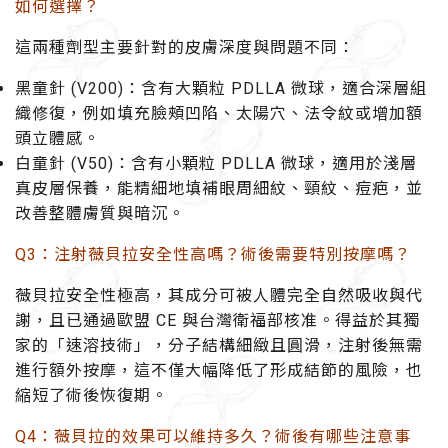
如何選擇？
這兩種劑型主要針對的
皮膚深度與問題
不同：
黑童針 (V200)
：含有
大顆粒
PDLLA 微球，適合
深層組
織修復
，例如填充臉頰凹陷、太陽穴、法令紋或增加額
頭立體感。
白童針 (V50)
：含有
小顆粒
PDLLA 微球，適用於
淺層
真皮層保養
，能精細地填補眼周細紋、頸紋、痘疤，並
改善整體膚質與暗沉。
Q3：注射薇貝拉安全性高嗎？術後需要特別按摩嗎？
薇貝拉安全性極高，其成分可被
人體完全自然吸收與代
謝
，且已通過
歐盟 CE 與台灣衛福部
核准。得益於其獨
家的「速溶技術」，分子結構細緻且圓滑，注射後
無需
進行額外按摩
，這不僅大幅降低了形成結節的風險，也
縮短了術後恢復期。
Q4：薇貝拉的效果可以維持多久？術後有哪些注意事