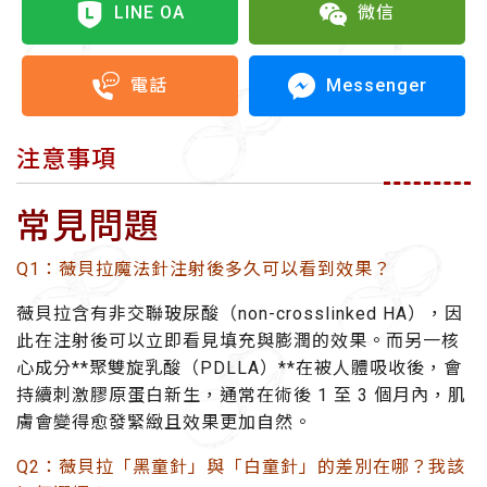
LINE OA
微信
Messenger
電話
注意事項
常見問題
Q1：薇貝拉魔法針注射後多久可以看到效果？
薇貝拉含有
非交聯玻尿酸（non-crosslinked HA）
，因
此在注射後可以
立即看見填充與膨潤的效果
。而另一核
心成分**聚雙旋乳酸（PDLLA）**在被人體吸收後，會
持續刺激膠原蛋白新生，通常在術後
1 至 3 個月內
，肌
膚會變得愈發緊緻且效果更加自然。
Q2：薇貝拉「黑童針」與「白童針」的差別在哪？我該