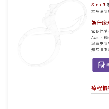
Step 3
本解決肌
為什麼
當我們隨
Acid
與真皮層
知當肌膚
療程優