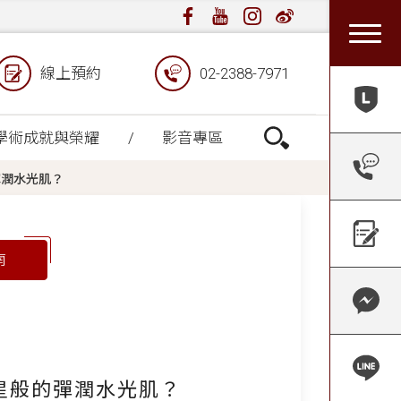
線上預約
02-2388-7971
學術成就與榮耀
影音專區
彈潤水光肌？
南
星般的彈潤水光肌？