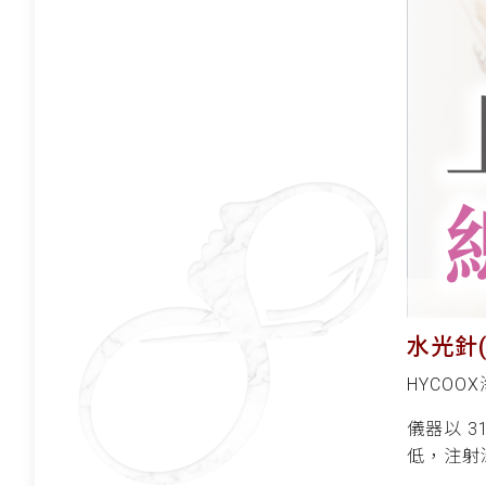
水光針(
HYCO
儀器以 
低，注射深