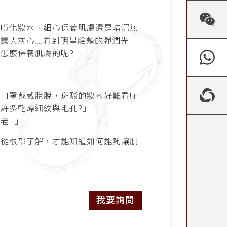
勤噴化妝水、細心保養肌膚還是暗沉無
讓人灰心….
看到明星臉頰的彈潤光
怎麼保養肌膚的呢?
？
口罩戴戴脫脫，斑駁的妝容好難看!」
許多乾燥細紋與毛孔?」
老…」
須從根部了解，才能知道如何能夠讓肌
我要詢問