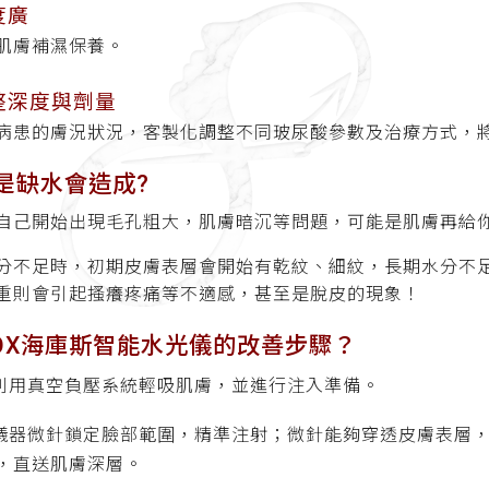
度廣
肌膚補濕保養。
整深度與劑量
病患的膚況狀況，客製化調整不同玻尿酸參數及治療方式，
是缺水會造成?
自己開始出現毛孔粗大，肌膚暗沉等問題，可能是肌膚再給
分不足時，初期皮膚表層會開始有乾紋、細紋，長期水分不
重則會引起搔癢疼痛等不適感，甚至是脫皮的現象！
OOX海庫斯智能水光儀的改善步驟？
利用真空負壓系統輕吸肌膚，並進行注入準備。
儀器微針鎖定臉部範圍，精準注射；微針能夠穿透皮膚表層
，直送肌膚深層。