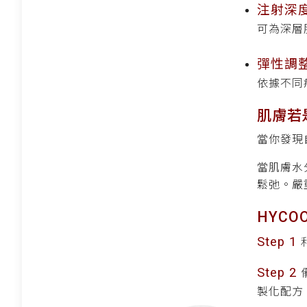
注射深
可為深層
彈性調
依據不同
肌膚若
當你發現
當肌膚水
鬆弛。嚴
HYC
Step 1
Step 2
製化配方