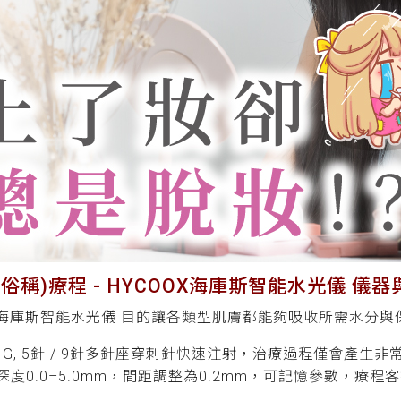
俗稱)療程 - HYCOOX海庫斯智能水光儀 儀
OX海庫斯智能水光儀 目的讓各類型肌膚都能夠吸收所需水分與
31G, 5針 / 9針多針座穿刺針快速注射，治療過程僅會產
度0.0–5.0mm，間距調整為0.2mm，可記憶參數，療程