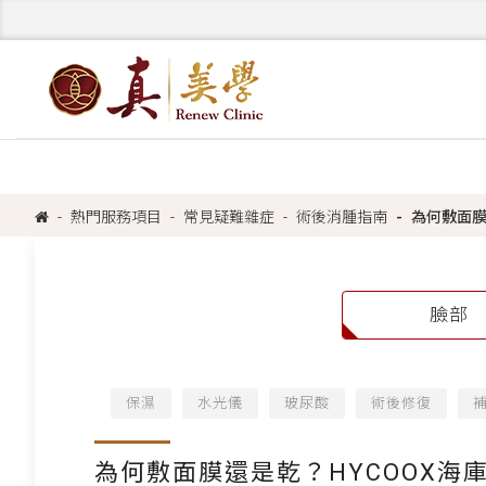
熱門服務項目
常見疑難雜症
術後消腫指南
為何敷面膜
臉部
保濕
水光儀
玻尿酸
術後修復
為何敷面膜還是乾？HYCOOX