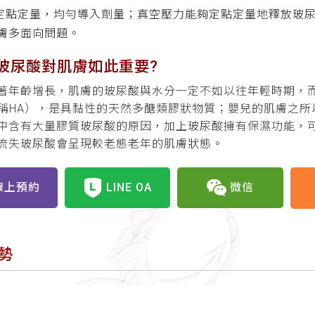
定點定量，均勻導入劑量；真空壓力能夠定點定量地釋放玻
膚多面向問題。
玻尿酸對肌膚如此重要?
著年齡增長，肌膚的玻尿酸與水分一定不如以往年輕時期，而玻尿酸
，簡稱HA），是具黏性的天然多醣類膠狀物質；嬰兒的肌膚之
中含有大量膠質玻尿酸的原因，加上玻尿酸擁有保濕功能，
流失玻尿酸會呈現較老態老年的肌膚狀態。
線上預約
LINE OA
微信
勢