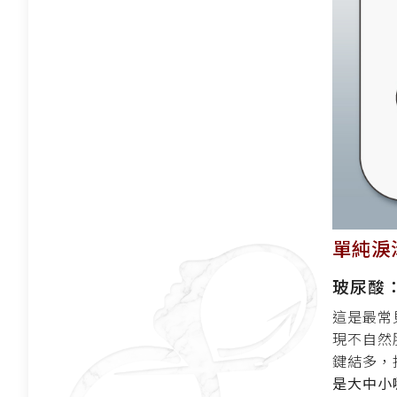
單純淚
玻尿酸
這是最常
現不自然
鍵結多，
是大中小