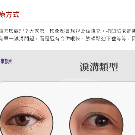
療方式
該怎麼處理？大家第一印象都會想說要做填充，把凹陷處補
有單一淚溝問題，而是還有合併眼袋、臉頰鬆弛下垂等等，