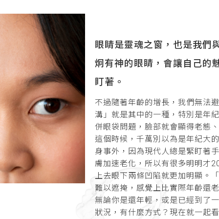
眼睛是靈魂之窗，也是我們
炯有神的眼睛，會讓自己的
盯著。
不過隨著年齡的增長，我們無法
溝」就是其中的一種，特別是年紀
併眼袋問題，臉部就會顯得老態
這個時候，千萬別以為是年紀大
身事外，因為現代人總是緊盯著
膚加速老化，所以有很多明明才
2
上去眼下兩條凹陷就更加明顯。
難以遮掩，感覺上比實際年齡還
無論你是還年輕，或是已經到了
狀況，有什麼方式？現在就一起