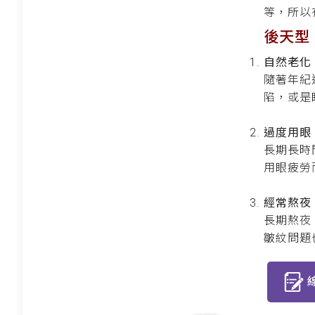
等，所以
後天型
自然老化
隨著年紀
陷，或是
過度用眼
長期長時
用眼疲勞
經常熬夜
長期熬夜
皺紋問題