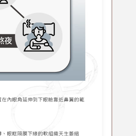
置在內眼角延伸到下眼瞼靠近鼻翼的範
薄、眼眶隔膜下緣的軟組織天生萎縮