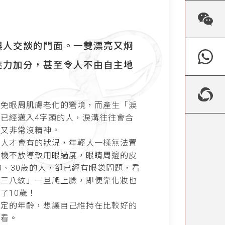
與人交談的門面。一雙漂亮又炯
魅力加分，甚至令人不由自主地
避免眼周肌膚老化的窘境，而產生「淚
已經邁入4字頭的人，淚溝往往會合
、又非常沒精神。
的人才會有的狀況，年輕人一樣無法置
手機不放導致用眼過度，眼睛周邊的皮
0
、
30
歲的人，卻已經有眼袋問題，看
「三八紋」一旦爬上臉，即便靠化妝也
老了
10
歲！
一定的年齡，想讓自己維持在比較好的
看看。