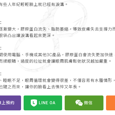
有些人年紀輕輕臉上就已經有淚溝。
：
逐漸變大，膠原蛋白流失、脂肪萎縮，導致皮膚失去支撐力
眼袋凸出讓淚溝看起來更深。
：
間使用電腦、手機或其他3C產品，膠原蛋白會流失更加快速
而揉眼睛，過度的拉扯就會讓眼周肌膚鬆弛狀況越加嚴重。
：
、睡眠不足，眼周循環就會變得很差，不僅容易有水腫情形
也隨之而來，讓你的臉看上去憔悴又年長。
線上預約
LINE OA
微信