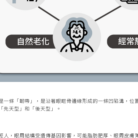
是一條「韌帶」，是沿著眼眶骨邊緣形成的一條凹陷溝，位
「先天型」和「後天型」。
輕人，眼周結構受遺傳基因影響，可能脂肪肥厚、眼周皮膚