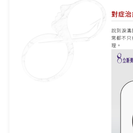
對症治
說到淚溝
常都不只
理。