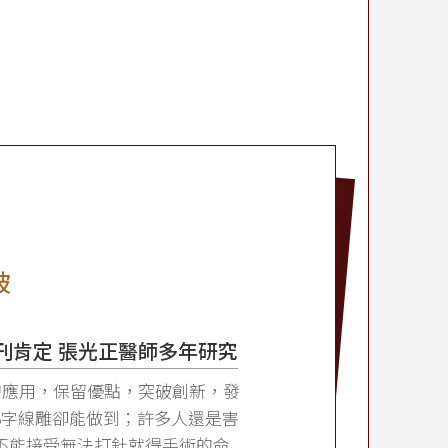
破
期刊肯定 張光正醫師多年研究
的應用，保留優點，突破創新，發
8字線雕卻能做到；許多人還是害
不能接受無法打針就得手術的命