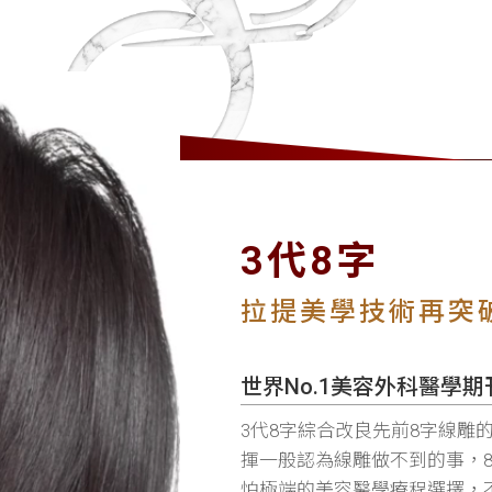
3代8字
拉提美學技術再突
世界No.1美容外科醫學
3代8字綜合改良先前8字線雕
揮一般認為線雕做不到的事，
怕極端的美容醫學療程選擇，