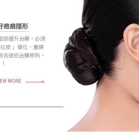
好疤痕隱形
面部提升治療，必須
次拉皮 」復位、重建
綜合這些治療原則，
 ！
IEW MORE