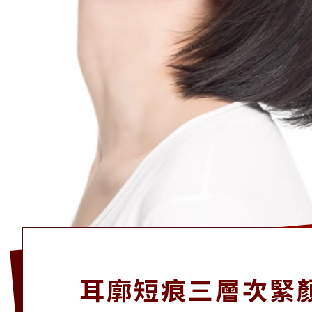
耳廓短痕三層次緊