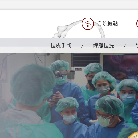
分院據點
拉皮手術
線雕拉提