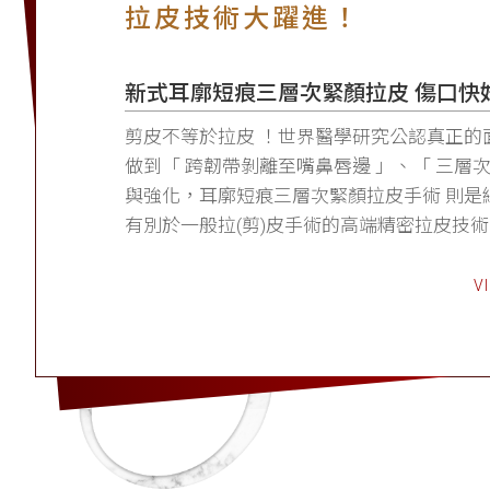
拉皮技術大躍進！
新式耳廓短痕三層次緊顏拉皮 傷口快
剪皮不等於拉皮 ！世界醫學研究公認真正的
做到「 跨韌帶剝離至嘴鼻唇邊 」、「 三層
與強化，耳廓短痕三層次緊顏拉皮手術 則是
有別於一般拉(剪)皮手術的高端精密拉皮技術
V