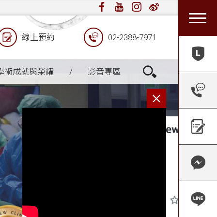
線上預約
02-2388-7971
張光正醫
學術成就與榮耀
影音專區