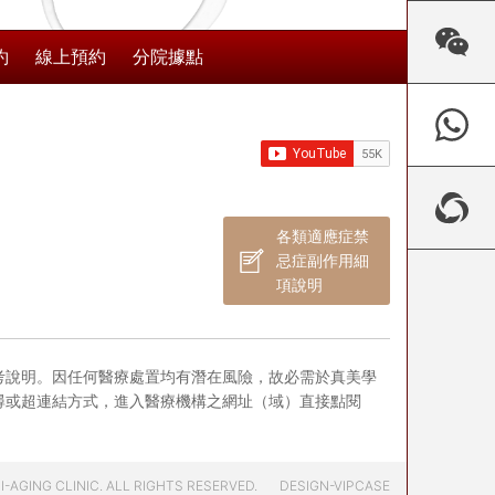
約
線上預約
分院據點
各類適應症禁
忌症副作用細
項說明
考說明。因任何醫療處置均有潛在風險，故必需於真美學
尋或超連結方式，進入醫療機構之網址（域）直接點閱
-AGING CLINIC. ALL RIGHTS RESERVED.
DESIGN-VIPCASE