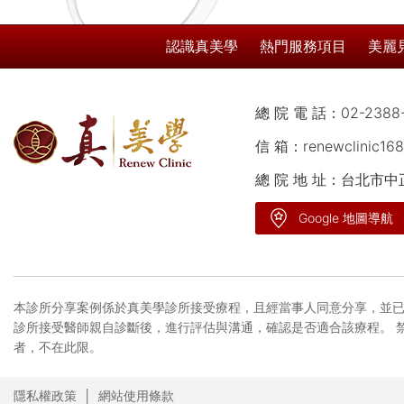
認識真美學
熱門服務項目
美麗
總 院 電 話：
02-2388
信 箱：
renewclinic16
總 院 地 址：台北市
Google 地圖導航
本診所分享案例係於真美學診所接受療程，且經當事人同意分享，並已
診所接受醫師親自診斷後，進行評估與溝通，確認是否適合該療程。 
者，不在此限。
隱私權政策
網站使用條款