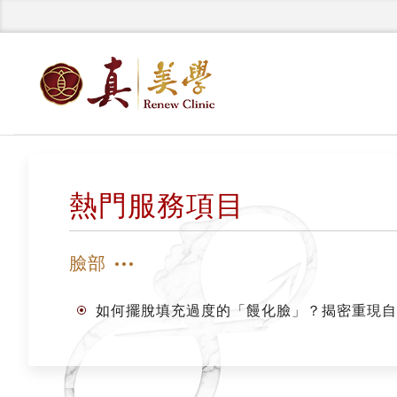
熱門服務項目
臉部
如何擺脫填充過度的「饅化臉」？揭密重現自