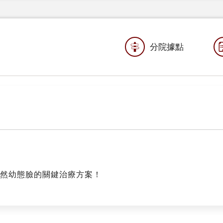
分院據點
然幼態臉的關鍵治療方案！