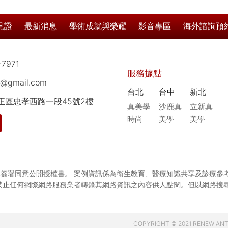
見證
最新消息
學術成就與榮耀
影音專區
海外諮詢預
-7971
服務據點
8@gmail.com
台北
台中
新北
中正區忠孝西路一段45號2樓
真美學
沙鹿真
立新真
時尚
美學
美學
簽署同意公開授權書。 案例資訊係為衛生教育、醫療知識共享及診療參
禁止任何網際網路服務業者轉錄其網路資訊之內容供人點閱。但以網路搜
COPYRIGHT © 2021 RENEW ANTI