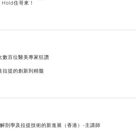
Hold住哥來！
太數百位醫美專家狂讚
性拉提的創新到精髓
部解剖學及拉提技術的新進展（香港）-主講師