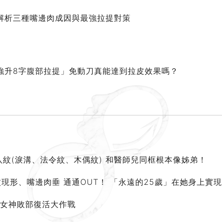
解析三種嘴邊肉成因與最強拉提對策
強升8字腹部拉提」免動刀真能達到拉皮效果嗎？
八紋(淚溝、法令紋、木偶紋) 和醫師兒同框根本像姊弟！
現形、嘴邊肉垂 通通OUT！ 「永遠的25歲」在她身上實
園女神敗部復活大作戰