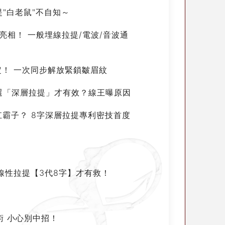
提"白老鼠"不自知～
亮相！ 一般埋線拉提/電波/音波通
定！ 一次同步解放緊鎖皺眉紋
雕要選「深層拉提」才有效？線王曝原因
扛霸子？ 8字深層拉提專利密技首度
」線性拉提【3代8字】才有救！
術 小心別中招！