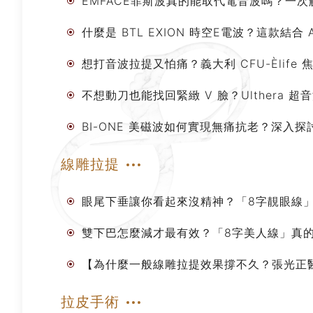
EMFACE菲斯波真的能取代電音波嗎？一
什麼是 BTL EXION 時空E電波？這款
想打音波拉提又怕痛？義大利 CFU-Èlif
不想動刀也能找回緊緻 V 臉？Ulthera
BI-ONE 美磁波如何實現無痛抗老？深入
線雕拉提
眼尾下垂讓你看起來沒精神？「8字靚眼線
雙下巴怎麼減才最有效？「8字美人線」真
【為什麼一般線雕拉提效果撐不久？張光正
拉皮手術