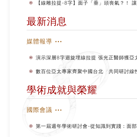
【線雕拉提-8字】面子「垂」頭喪氣？！ 讓 
最新消息
媒體報導
演示深層8字迴旋埋線拉提 張光正醫師獲亞
數百位亞太專家齊聚中國台北 共同研討線
學術成就與榮耀
國際會議
第一屆週年學術研討會-從知識到實踐：面