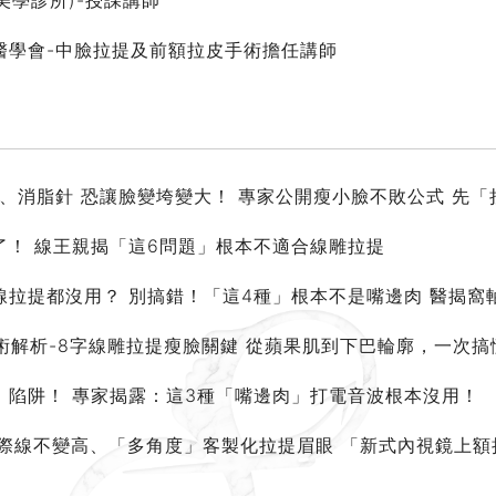
(真美學診所)-授課講師
建外科醫學會-中臉拉提及前額拉皮手術擔任講師
毒、消脂針 恐讓臉變垮變大！ 專家公開瘦小臉不敗公式 先
了！ 線王親揭「這6問題」根本不適合線雕拉提
線拉提都沒用？ 別搞錯！「這4種」根本不是嘴邊肉 醫揭窩
術解析-8字線雕拉提瘦臉關鍵 從蘋果肌到下巴輪廓，一次搞
」陷阱！ 專家揭露：這3種「嘴邊肉」打電音波根本沒用！
線不變高、「多角度」客製化拉提眉眼 「新式內視鏡上額拉皮 」f