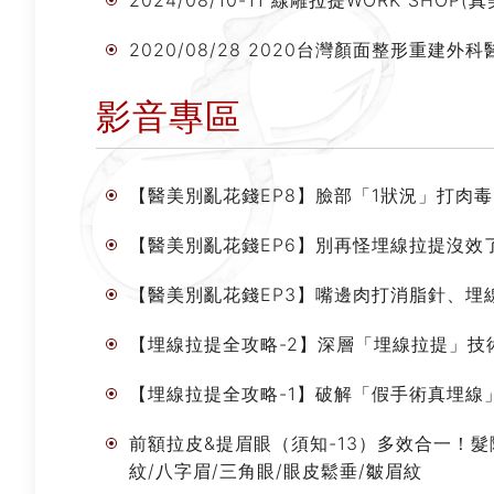
2024/08/10-11 線雕拉提WORK SHOP
2020/08/28 2020台灣顏面整形重
影音專區
【醫美別亂花錢EP8】臉部「1狀況」打肉
【醫美別亂花錢EP6】別再怪埋線拉提沒效
【醫美別亂花錢EP3】嘴邊肉打消脂針、埋
【埋線拉提全攻略-2】深層「埋線拉提」技
【埋線拉提全攻略-1】破解「假手術真埋線
前額拉皮&提眉眼（須知-13）多效合一！髮際
紋/八字眉/三角眼/眼皮鬆垂/皺眉紋