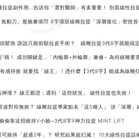
雕拉提副作用...告訴你「選對醫師」有多重要！ 別當線性拉
「免動刀」瘦臉兼填凹 8字環狀線雕拉提「深層復位」密技首
額頭鬆弛 誰說只能前額拉皮手術？ 線雕拉提3代8字就能搞
面"積！ 成功關鍵是...「內輪廓+外輪廓」兼修~ 為何線
提有感持效 就要找「線王」！憑什麼【3代8字】能成為線雕
跌落神壇？ 線王親證：遇到「這些狀況」 線性拉提也失效！
/音波對你無效？ 線雕拉提專家點名「這5種人」 須「深層
靠這招維持V小臉─3代8字X神力拉提 MINT LIFT
果可維持「超過2年」？ 研究結果超幻滅！ 10大線性拉提話