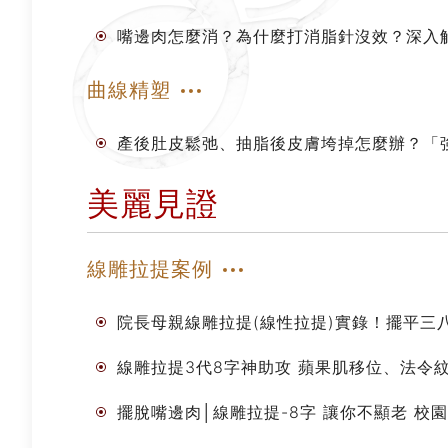
嘴邊肉怎麼消？為什麼打消脂針沒效？深入
曲線精塑
產後肚皮鬆弛、抽脂後皮膚垮掉怎麼辦？「
美麗見證
線雕拉提案例
院長母親線雕拉提(線性拉提)實錄！擺平三
線雕拉提3代8字神助攻 蘋果肌移位、法令紋
擺脫嘴邊肉│線雕拉提-8字 讓你不顯老 校