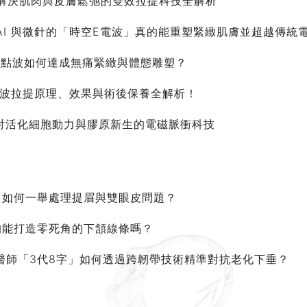
次解決肌肉與皮膚鬆弛的雙效拉提科技全解析
結合 AI 與微針的「時空E電波」真的能重塑緊緻肌膚並超越傳統
e 焦點波如何達成無痛緊緻與體態雕塑？
 超音波拉提原理、效果與術後保養全解析！
探討活化細胞動力與膠原新生的電磁脈衝科技
」如何一舉處理提眉與雙眼皮問題？
的能打造零死角的下頷線條嗎？
醫師「3代8字」如何透過跨韌帶技術精準對抗老化下垂？