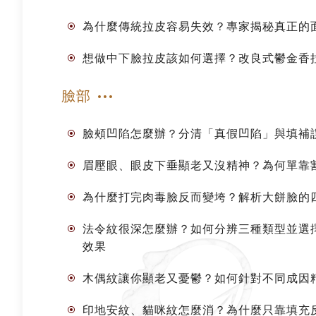
為什麼傳統拉皮容易失效？專家揭秘真正的
想做中下臉拉皮該如何選擇？改良式鬱金香
臉部
臉頰凹陷怎麼辦？分清「真假凹陷」與填補
眉壓眼、眼皮下垂顯老又沒精神？為何單靠
為什麼打完肉毒臉反而變垮？解析大餅臉的
法令紋很深怎麼辦？如何分辨三種類型並選
效果
木偶紋讓你顯老又憂鬱？如何針對不同成因
印地安紋、貓咪紋怎麼消？為什麼只靠填充反