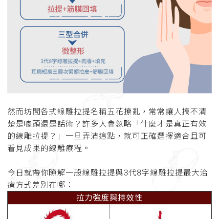
然而坊間各式線雕拉提名稱五花撩亂，常常讓人搞不清
楚是噱頭還是話術？許多人會忽略「什麼才是真正有效
的線雕拉提？」一旦弄清這點，就可正確選擇適合且可
看見成果的線雕療程。
今日就帶你瞭解一般線雕拉提與
3
代
8
字線雕拉提最大治
療方式差別在哪：
拉力強度與持效性