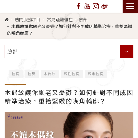
熱門服務項目
常見疑難雜症
臉部
木偶紋讓你顯老又憂鬱？如何針對不同成因精準治療，重拾緊緻
的嘴角輪廓？
臉部
拉提
拉皮
木偶紋
線性拉提
線雕拉提
木偶紋讓你顯老又憂鬱？如何針對不同成因
精準治療，重拾緊緻的嘴角輪廓？