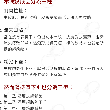
木偶紋成因分為三種：
肌肉拉扯：
由於肌肉長期收縮，皮膚受損而形成肌肉型紋路。
流失凹陷：
當在沒有表情下，仍出現木偶紋，皮膚受損變薄、組織
流失導致凹陷，逐漸形成像刀疤一樣的紋路，也就是所
謂的靜態紋。
鬆弛下垂：
皮膚的老化下垂，壓出刀刻般的紋路，這種下垂有很大
成因是來自於嘴邊肉鬆弛下垂導致。
然而嘴邊肉下垂也分為三型：
第一型
-
淺層皮膚鬆弛
第二型
-
深層頰肪墊下垂
第三型
-
中層筋膜鬆垮