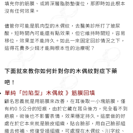
填充你的筋膜、或將深層脂肪墊復位，那即時如此根本
沒有任何效果。
儘管你可能是肌肉型的木偶紋，去醫美診所打了玻尿
酸，短時間內可能還有點效果，但它維持時間短，容易
移位，效果並不能持久。如此一來固定回診情況之下，
這得花費多少錢才能夠根本性的治療呢？
下面就來教你如何針對你的木偶紋對症下藥
吧！
單純「凹陷型」木偶紋 》筋膜回填
顧名思義就是用筋膜來改善，在耳後取一小塊筋膜，僅
有約
0.5
公分的短痕，由於它藏在耳朵後方，完全看不到
疤痕，術後也不影響表情，效果穩定持久。這麼做的好
處在於它本來就是臉皮組織，貼合臉部，用自己臉部組
織去修補、修復受損組織，可處理在木偶紋、川字紋、