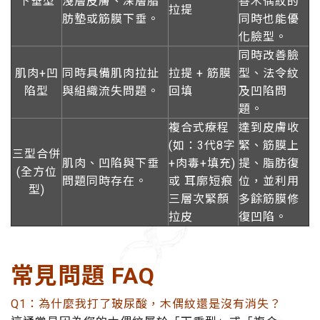
下垂型
淺層皮膚、深層脂
善木偶紋的
拉提
肪墊或筋膜下垂。
同時也能優
化臉型。
同時改善臉
肌肉+凹
同時具備肌肉拉扯
拉提 + 筋膜
型、法令紋
陷型
與組織流失問題。
回填
及凹陷問
題。
複合式療程
達到
皮膚收
(如：3代8字
緊、筋膜上
三型合併
肌肉、凹陷與下垂
+肉毒+填充)
提、脂肪復
(全方位
問題同時存在。
或
耳廓短痕
位
，並利用
型)
三層次緊顏
多餘筋膜修
拉皮
復凹陷。
常見問題 FAQ
Q1：為什麼我打了玻尿酸，木偶紋還是沒有消失？