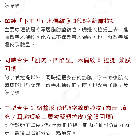
法令紋。
單純「下垂型」木偶紋 》3代8字線雕拉提
主要原理就是將深層脂肪墊復位，嘴邊肉拉提上去，進
而改善木偶紋。此方式不僅改善木偶紋，也同時改善嘴
邊肉及臉型。
同時合併「肌肉、凹陷型」木偶紋 》拉提+筋膜
回填
除了做拉提以外，同時還把多餘的筋膜，拿來修復肌肉
造成的凹陷問題，改善木偶紋的同時，也改善了臉型及
法令紋。
三型合併 》微整形
(3代8字線雕拉提+肉毒+填
充 / 耳廓短痕三層次緊顏拉皮+筋膜回填
)
針對鬆弛下垂做
3
代
8
字線雕拉提，肌肉拉扯部分施打肉
毒，最後凹陷部分做一點填充。