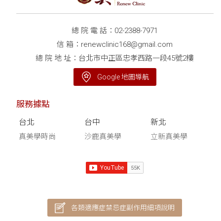
總 院 電 話：
02-2388-7971
信 箱：
renewclinic168@gmail.com
總 院 地 址：台北市中正區忠孝西路一段45號2樓
Google 地圖導航
服務據點
台北
台中
新北
真美學時尚
沙鹿真美學
立新真美學
各類適應症禁忌症副作用細項說明