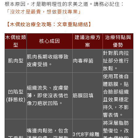
根本原因，才是聰明理性的求美之道。請務必記住：
「沒效才是最貴，想做要找專業」
【木偶紋治療全攻略：文章重點總結】
木偶紋類
建議治療方
治療特點與
核心成因
型
案
優勢
針對肌肉拉
肌肉長期收縮
導致
肌肉型
肉毒桿菌
扯部分進行
皮膚受損。
放鬆。
使用
耳後自
體筋膜
，貼
組織流失、皮膚變
凹陷型
合臉部組織
薄，即使沒表情也
筋膜回填
(靜態紋)
且效果穩定
像
刀疤狀凹陷
。
持久，不影
響表情。
將
深層脂肪
嘴邊肉鬆弛，包含
墊復位
，改
3代8字線雕