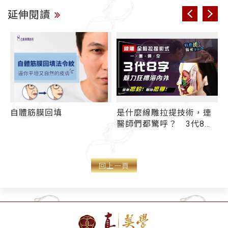
延伸閱讀
是什麼線雕拉提技術，連
除皺紋大全-2｜木偶紋、
醫師們都驚呼？ 3代8字
嘴角下垂 打玻尿酸、埋線
「跨韌帶」超狂持效性
拉提有效嗎？ 先搞懂3類
再度稱霸線雕界
型木偶紋 你是哪一種？
回上一頁