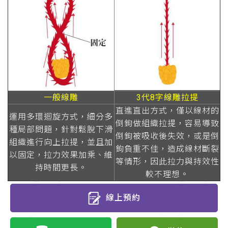
一般線雕
3代8字線雕拉提
直進直出方式，僅以線材的
運用多環迴旋方式，細分多
倒鉤做組織拉提，容易導致
種局部問題，針對鬆脫下滑
倒鉤被吸收後失效，或是倒
組織進行向上拉提，並且加
鉤負重不佳，造成線材斷裂
以固定，拉力效果加乘、維
等情形，因此拉力與持效性
持時間更長。
較不理想。
線上預約