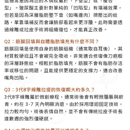
這通常是因為您的木偶紋屬於「下垂型」或「複合
型」。玻尿酸主要針對單純的「凹陷型」有填補效果，
但若是因為深層脂肪墊下垂（如嘴邊肉）擠壓出的紋
路，單靠填補反而會讓臉部看起來更浮腫。此時需要透
過線雕或拉皮手術將組織復位，才能真正改善。
Q2：筋膜回填與自體脂肪填充有什麼不同？
筋膜回填是使用自身的筋膜組織（通常取自耳後），其
材質較硬挺且不會被完全吸收，非常適合修復像刀疤般
的深層靜態紋。相較於脂肪填充，筋膜不會有脂肪存活
率或移位的問題，且能提供更穩定的支撐力，適合改善
嘴角凹陷。
Q3：3代8字線雕拉提的恢復期大約多久？
3代8字線雕屬於微創療程，通常術後會有輕微腫脹與瘀
青，約在 3-7 天內明顯消退。由於採用環迴固定技術，
拉力較均勻，術後表情自然，並不會有傳統拉皮手術長
達數週的強烈僵硬感。