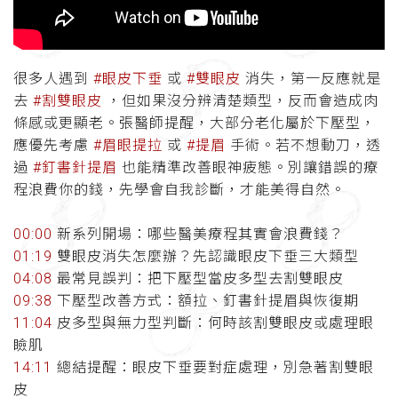
很多人遇到
#眼皮下垂
或
#雙眼皮
消失，第一反應就是
去
#割雙眼皮
，但如果沒分辨清楚類型，反而會造成肉
條感或更顯老。張醫師提醒，大部分老化屬於下壓型，
應優先考慮
#眉眼提拉
或
#提眉
手術。若不想動刀，透
過
#釘書針提眉
也能精準改善眼神疲態。別讓錯誤的療
程浪費你的錢，先學會自我診斷，才能美得自然。
00:00
新系列開場：哪些醫美療程其實會浪費錢？
01:19
雙眼皮消失怎麼辦？先認識眼皮下垂三大類型
04:08
最常見誤判：把下壓型當皮多型去割雙眼皮
09:38
下壓型改善方式：額拉、釘書針提眉與恢復期
11:04
皮多型與無力型判斷：何時該割雙眼皮或處理眼
瞼肌
14:11
總結提醒：眼皮下垂要對症處理，別急著割雙眼
皮