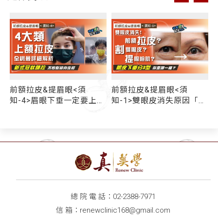
前額拉皮&提眉眼<須
前額拉皮&提眉眼<須
顯
知-4>眉眼下垂一定要上額
知-1>雙眼皮消失原因「有
式
拉皮嗎？ 擔心切眉手術留
這些」...眼皮下垂有3類型
疤？ 4大類抬眉/眼尾拉
你是哪一種？ 上額拉皮/
提/內視鏡前額拉皮/新式
割雙眼皮/提眼瞼肌 選哪
冠狀上額拉皮 拉皮權威教
一個才對？
你這樣選
總 院 電 話：
02-2388-7971
信 箱：
renewclinic168@gmail.com