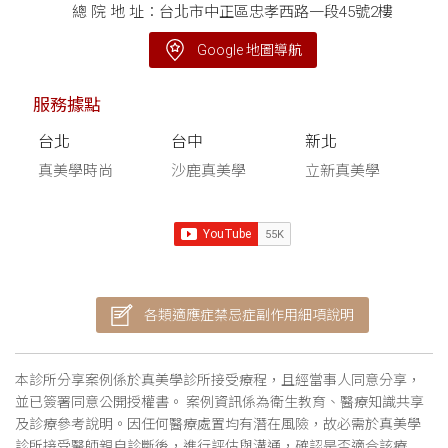
總 院 地 址：台北市中正區忠孝西路一段45號2樓
Google 地圖導航
服務據點
台北
台中
新北
真美學時尚
沙鹿真美學
立新真美學
各類適應症禁忌症副作用細項說明
本診所分享案例係於真美學診所接受療程，且經當事人同意分享，
並已簽署同意公開授權書。 案例資訊係為衛生教育、醫療知識共享
及診療參考說明。因任何醫療處置均有潛在風險，故必需於真美學
診所接受醫師親自診斷後，進行評估與溝通，確認是否適合該療