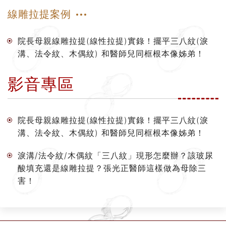
線雕拉提案例
院長母親線雕拉提(線性拉提)實錄！擺平三八紋(淚
溝、法令紋、木偶紋) 和醫師兒同框根本像姊弟！
影音專區
院長母親線雕拉提(線性拉提)實錄！擺平三八紋(淚
溝、法令紋、木偶紋) 和醫師兒同框根本像姊弟！
淚溝/法令紋/木偶紋「三八紋」現形怎麼辦？該玻尿
酸填充還是線雕拉提？張光正醫師這樣做為母除三
害！