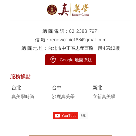
總 院 電 話：
02-2388-7971
信 箱：
renewclinic168@gmail.com
總 院 地 址：台北市中正區忠孝西路一段45號2樓
Google 地圖導航
服務據點
台北
台中
新北
真美學時尚
沙鹿真美學
立新真美學