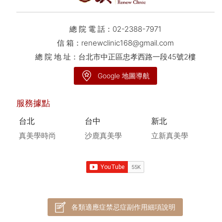
總 院 電 話：
02-2388-7971
信 箱：
renewclinic168@gmail.com
總 院 地 址：台北市中正區忠孝西路一段45號2樓
Google 地圖導航
服務據點
台北
台中
新北
真美學時尚
沙鹿真美學
立新真美學
各類適應症禁忌症副作用細項說明