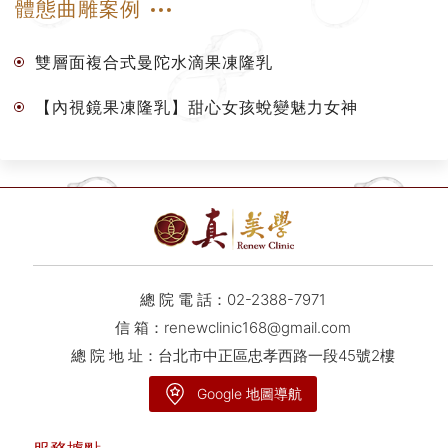
體態曲雕案例
雙層⾯複合式曼陀⽔滴果凍隆乳
【內視鏡果凍隆乳】甜心女孩蛻變魅力女神
總 院 電 話：
02-2388-7971
信 箱：
renewclinic168@gmail.com
總 院 地 址：台北市中正區忠孝西路一段45號2樓
Google 地圖導航