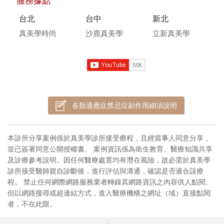
服務據點
台北
台中
新北
真美學時尚
沙鹿真美學
立新真美學
各類適應症禁忌症副作用細項說明
本診所分享案例係於真美學診所接受療程，且經當事人同意分享，
並已簽署同意公開授權書。 案例資訊係為衛生教育、醫療知識共享
及診療參考說明。因任何醫療處置均有潛在風險，故必需於真美學
診所接受醫師親自診斷後，進行評估與溝通，確認是否適合該療
程。 禁止任何網際網路服務業者轉錄其網路資訊之內容供人點閱。
但以網路搜尋或超連結方式，進入醫療機構之網址（域）直接點閱
者，不在此限。