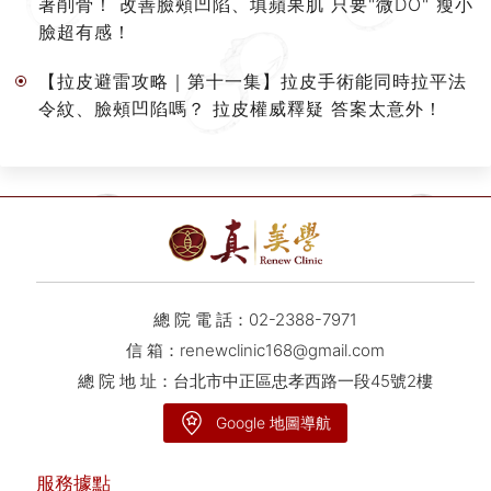
著削骨！ 改善臉頰凹陷、填蘋果肌 只要"微DO" 瘦小
臉超有感！
【拉皮避雷攻略｜第十一集】拉皮手術能同時拉平法
令紋、臉頰凹陷嗎？ 拉皮權威釋疑 答案太意外！
總 院 電 話：
02-2388-7971
信 箱：
renewclinic168@gmail.com
總 院 地 址：台北市中正區忠孝西路一段45號2樓
Google 地圖導航
服務據點