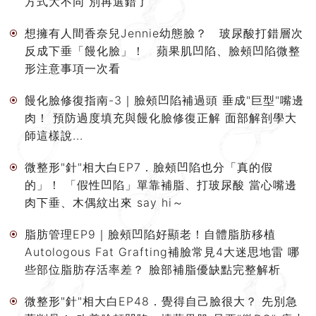
方式大不同 別再選錯了
想擁有人間香奈兒Jennie幼態臉？ 玻尿酸打錯層次
反成下垂「饅化臉」！ 蘋果肌凹陷、臉頰凹陷微整
形注意事項一次看
饅化臉修復指南-3｜臉頰凹陷補過頭 垂成"巨型"嘴邊
肉！ 預防過度填充與饅化臉修復正解 面部解剖學大
師這樣說...
微整形"針"相大白EP7．臉頰凹陷也分「真的假
的」！ 「假性凹陷」單靠補脂、打玻尿酸 當心嘴邊
肉下垂、木偶紋出來 say hi～
脂肪管理EP9｜臉頰凹陷好顯老！自體脂肪移植
Autologous Fat Grafting補臉常見4大迷思地雷 哪
些部位脂肪存活率差？ 臉部補脂優缺點完整解析
微整形"針"相大白EP48．覺得自己臉很大？ 先別急