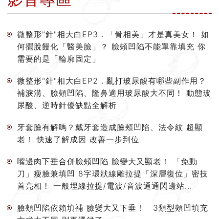
微整形"針"相大白EP3．「骨相美」才是真美女！ 如
何擺脫饅化「醫美臉」？ 臉頰凹陷不能單靠填充 你
需要的是「輪廓固定」
微整形"針"相大白EP2．亂打玻尿酸有哪些副作用？
補淚溝、臉頰凹陷、隆鼻適用玻尿酸大不同！ 動態玻
尿酸、逆時針優缺點全解析
牙套臉有解嗎？戴牙套造成臉頰凹陷、法令紋 超顯
老！ 快速了解成因 改善一步到位
嘴邊肉下垂合併臉頰凹陷 臉變大又顯老！ 「免動
刀」瘦臉兼填凹 8字環狀線雕拉提「深層復位」密技
首亮相！ 一般埋線拉提/電波/音波通通閃邊站...
臉頰凹陷依賴填補 臉變大又下垂！ 3類型頰凹填充