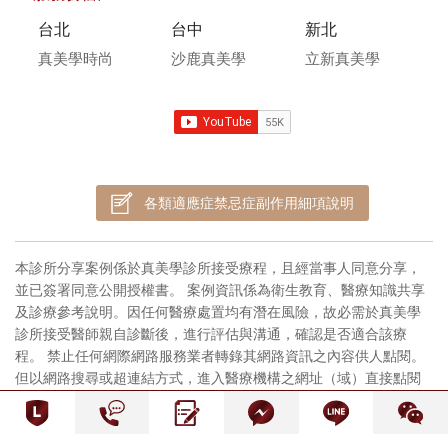
台北
台中
新北
真美學時尚
沙鹿真美學
立新真美學
各類適應症禁忌症副作用細項說明
本診所分享案例係於真美學診所接受療程，且經當事人同意分享，
並已簽署同意公開授權書。 案例資訊係為衛生教育、醫療知識共享
及診療參考說明。因任何醫療處置均有潛在風險，故必需於真美學
診所接受醫師親自診斷後，進行評估與溝通，確認是否適合該療
程。 禁止任何網際網路服務業者轉錄其網路資訊之內容供人點閱。
但以網路搜尋或超連結方式，進入醫療機構之網址（域）直接點閱
者，不在此限。
隱私權政策
網站使用條款