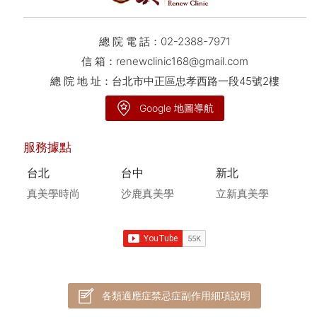
總 院 電 話：
02-2388-7971
信 箱：
renewclinic168@gmail.com
總 院 地 址：台北市中正區忠孝西路一段45號2樓
Google 地圖導航
服務據點
台北
台中
新北
真美學時尚
沙鹿真美學
立新真美學
各類適應症禁忌症副作用細項說明