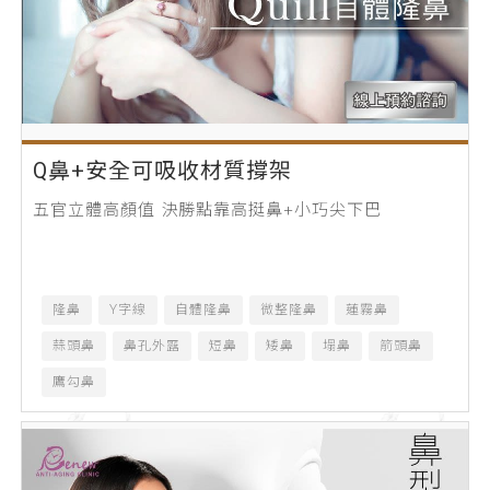
Q鼻+安全可吸收材質撐架
五官立體高顏值 決勝點靠高挺鼻+小巧尖下巴
隆鼻
Y字線
自體隆鼻
微整隆鼻
蓮霧鼻
蒜頭鼻
鼻孔外露
短鼻
矮鼻
塌鼻
箭頭鼻
鷹勾鼻