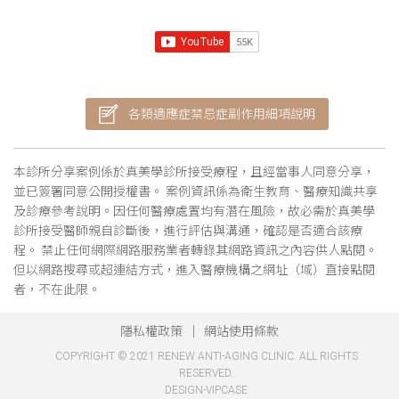
各類適應症禁忌症副作用細項說明
本診所分享案例係於真美學診所接受療程，且經當事人同意分享，
並已簽署同意公開授權書。 案例資訊係為衛生教育、醫療知識共享
及診療參考說明。因任何醫療處置均有潛在風險，故必需於真美學
診所接受醫師親自診斷後，進行評估與溝通，確認是否適合該療
程。 禁止任何網際網路服務業者轉錄其網路資訊之內容供人點閱。
但以網路搜尋或超連結方式，進入醫療機構之網址（域）直接點閱
者，不在此限。
隱私權政策
網站使用條款
COPYRIGHT © 2021 RENEW ANTI-AGING CLINIC. ALL RIGHTS
RESERVED.
DESIGN-VIPCASE