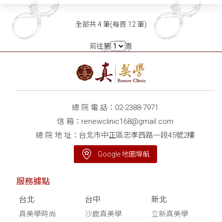
全部共 4 筆(每頁 12 筆)
前往第
頁
總 院 電 話：
02-2388-7971
信 箱：
renewclinic168@gmail.com
總 院 地 址：台北市中正區忠孝西路一段45號2樓
Google 地圖導航
服務據點
台北
台中
新北
真美學時尚
沙鹿真美學
立新真美學