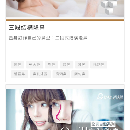
三段結構隆鼻
量身訂作自己的鼻型：三段式結構隆鼻
隆鼻
朝天鼻
塌鼻
短鼻
矮鼻
蒜頭鼻
蓮霧鼻
鼻孔外露
箭頭鼻
鷹勾鼻