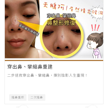
穿出鼻、攣縮鼻重建
二步拯救穿出鼻、攣縮鼻，揮別陰影人生重現！
隆鼻重修
二次隆鼻