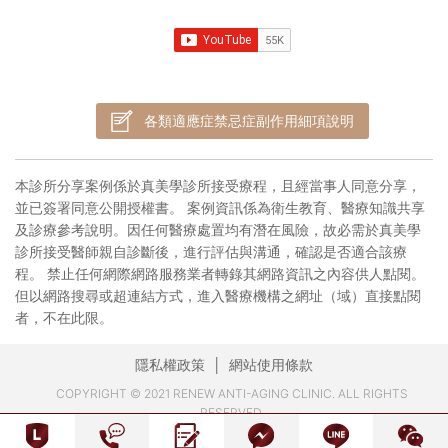
各類適應症禁忌症副作用細項說明
本診所分享案例係於真美學診所接受療程，且經當事人同意分享，
並已簽署同意公開授權書。 案例資訊係為衛生教育、醫療知識共享
及診療參考說明。因任何醫療處置均有潛在風險，故必需於真美學
診所接受醫師親自診斷後，進行評估與溝通，確認是否適合該療
程。 禁止任何網際網路服務業者轉錄其網路資訊之內容供人點閱。
但以網路搜尋或超連結方式，進入醫療機構之網址（域）直接點閱
者，不在此限。
隱私權政策
網站使用條款
COPYRIGHT © 2021 RENEW ANTI-AGING CLINIC. ALL RIGHTS
RESERVED.
DESIGN-VIPCASE