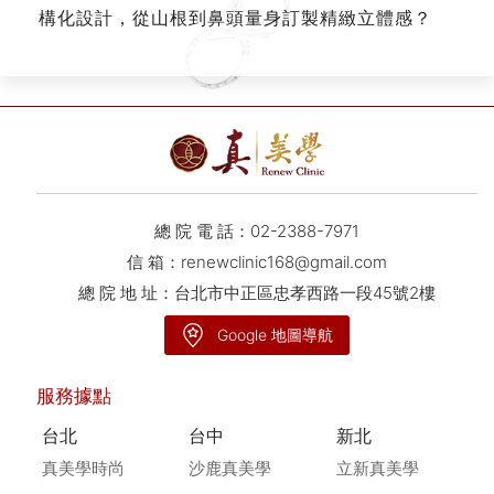
構化設計，從山根到鼻頭量身訂製精緻立體感？
總 院 電 話：
02-2388-7971
信 箱：
renewclinic168@gmail.com
總 院 地 址：台北市中正區忠孝西路一段45號2樓
Google 地圖導航
服務據點
台北
台中
新北
真美學時尚
沙鹿真美學
立新真美學