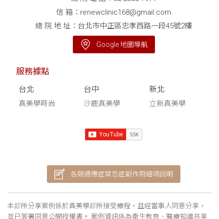
信 箱：
renewclinic168@gmail.com
總 院 地 址：台北市中正區忠孝西路一段45號2樓
Google 地圖導航
服務據點
台北
台中
新北
真美學時尚
沙鹿真美學
立新真美學
各類適應症禁忌症副作用細項說明
本診所分享案例係於真美學診所接受療程，且經當事人同意分享，
並已簽署同意公開授權書。 案例資訊係為衛生教育、醫療知識共享