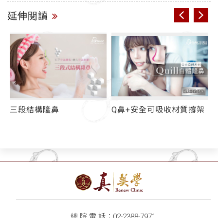
延伸閱讀
Q鼻+安全可吸收材質撐架
修鼻頭、縮鼻翼
總 院 電 話：
02-2388-7971