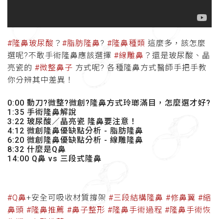
#隆鼻玻尿酸
？
#脂肪隆鼻
?
#隆鼻種類
這麼多，該怎麼
選呢?
不敢手術隆鼻應該選擇
#線雕鼻
？還是玻尿酸、晶
亮瓷的
#微整鼻子
方式呢? 各種隆鼻方式醫師手把手教
你分辨其中差異！
0:00 動刀?微整?微創?隆鼻方式玲瑯滿目，怎麼選才好?
1:35 手術隆鼻解說
3:22 玻尿酸／晶亮瓷 隆鼻要注意！
4:12 微創隆鼻優缺點分析 - 脂肪隆鼻
6:20 微創隆鼻優缺點分析 - 線雕隆鼻
8:32 什麼是Q鼻
14:00 Q鼻 vs 三段式隆鼻
#Q鼻
+安全可吸收材質撐架
#三段結構隆鼻
#修鼻翼
#縮
鼻頭
#隆鼻推薦
#鼻子整形
#隆鼻手術過程
#隆鼻手術恢