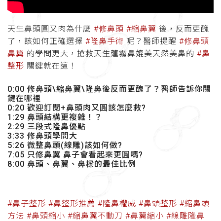
天生鼻頭圓又肉為什麼
#修鼻頭
#縮鼻翼
後，反而更醜
了，該如何正確選擇
#隆鼻手術
呢？醫師提醒
#修鼻頭
鼻翼
的學問更大，搶救天生蓮霧鼻媲美天然美鼻的
#鼻
整形
關鍵就在這！
0:00 修鼻頭\縮鼻翼\隆鼻後反而更醜了？醫師告訴你關
鍵在哪裡
0:20 歡迎訂閱+鼻頭肉又圓該怎麼救?
1:29 鼻頭結構更複雜！？
2:29 三段式隆鼻優點
3:33 修鼻頭學問大
5:26 微整鼻頭(線雕)該如何做?
7:05 只修鼻翼 鼻子會看起來更圓嗎?
8:00 鼻頭、鼻翼、鼻樑的最佳比例
#鼻子整形
#鼻整形推薦
#隆鼻權威
#鼻頭整形
#縮鼻頭
方法
#鼻頭縮小
#縮鼻翼不動刀
#鼻翼縮小
#線雕隆鼻