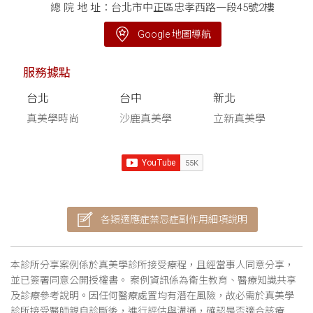
總 院 地 址：台北市中正區忠孝西路一段45號2樓
Google 地圖導航
服務據點
台北
台中
新北
真美學時尚
沙鹿真美學
立新真美學
各類適應症禁忌症副作用細項說明
本診所分享案例係於真美學診所接受療程，且經當事人同意分享，
並已簽署同意公開授權書。 案例資訊係為衛生教育、醫療知識共享
及診療參考說明。因任何醫療處置均有潛在風險，故必需於真美學
診所接受醫師親自診斷後，進行評估與溝通，確認是否適合該療