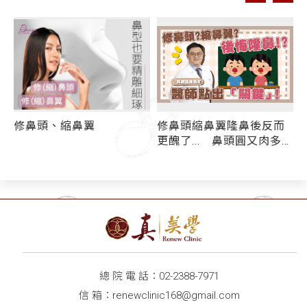
修鼻頭縮鼻翼隆鼻後反而
隆鼻種類多，醫師教你分
更醜了... 鼻頭圓又肉多如
辨哪一種才適合自己！Q鼻
何"整"出媲美天然美鼻？
／三段式隆鼻差異在哪？
總 院 電 話：
02-2388-7971
信 箱：
renewclinic168@gmail.com