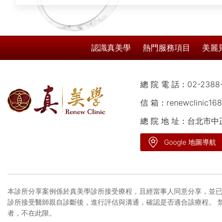
認識真美學
熱門服務項目
美麗
總 院 電 話：
02-2388
信 箱：
renewclinic16
總 院 地 址：台北市
Google 地圖導航
本診所分享案例係於真美學診所接受療程，且經當事人同意分享，並已
診所接受醫師親自診斷後，進行評估與溝通，確認是否適合該療程。 
者，不在此限。