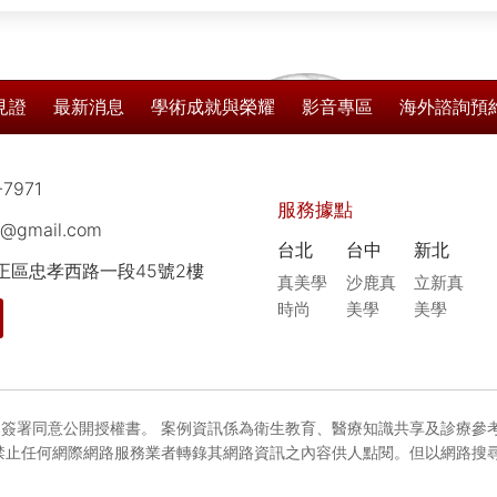
見證
最新消息
學術成就與榮耀
影音專區
海外諮詢預
-7971
服務據點
8@gmail.com
台北
台中
新北
中正區忠孝西路一段45號2樓
真美學
沙鹿真
立新真
時尚
美學
美學
簽署同意公開授權書。 案例資訊係為衛生教育、醫療知識共享及診療參
禁止任何網際網路服務業者轉錄其網路資訊之內容供人點閱。但以網路搜