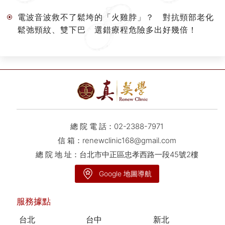
電波音波救不了鬆垮的「火雞脖」？ 對抗頸部老化
鬆弛頸紋、雙下巴 選錯療程危險多出好幾倍！
總 院 電 話：
02-2388-7971
信 箱：
renewclinic168@gmail.com
總 院 地 址：台北市中正區忠孝西路一段45號2樓
Google 地圖導航
服務據點
台北
台中
新北