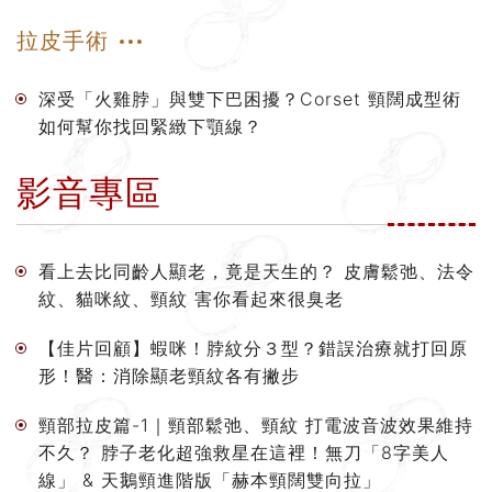
拉皮手術
深受「火雞脖」與雙下巴困擾？Corset 頸闊成型術
如何幫你找回緊緻下顎線？
影音專區
看上去比同齡人顯老，竟是天生的？ 皮膚鬆弛、法令
紋、貓咪紋、頸紋 害你看起來很臭老
【佳片回顧】蝦咪！脖紋分３型？錯誤治療就打回原
形！醫：消除顯老頸紋各有撇步
頸部拉皮篇-1｜頸部鬆弛、頸紋 打電波音波效果維持
不久？ 脖子老化超強救星在這裡！無刀「8字美人
線」 & 天鵝頸進階版「赫本頸闊雙向拉」