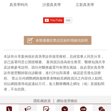
真美學時尚
沙鹿真美學
立新真美學
各類適應症禁忌症副作用細項說明
本診所分享案例係於真美學診所接受療程，且經當事人同意分享，
並已簽署同意公開授權書。 案例資訊係為衛生教育、醫療知識共享
及診療參考說明。因任何醫療處置均有潛在風險，故必需於真美學
診所接受醫師親自診斷後，進行評估與溝通，確認是否適合該療
程。 禁止任何網際網路服務業者轉錄其網路資訊之內容供人點閱。
但以網路搜尋或超連結方式，進入醫療機構之網址（域）直接點閱
者，不在此限。
隱私權政策
網站使用條款
COPYRIGHT © 2021 RENEW ANTI-AGING CLINIC. ALL RIGHTS