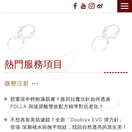
熱門服務項目
微整注射
想重現年輕飽滿肌膚？薇貝拉魔法針如何透過
PDLLA 與玻尿酸雙效配方精準對抗老化？
不想再靠美肌濾鏡？全新「Doublyx EVO 彈力針」
登場 深層補水與撫平頸紋，找回自然透亮的原生美！