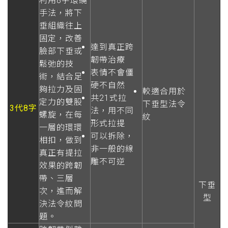
利用
8
字環繞
手法，將下
垂組織往上
固定，改善
達到真正跨
臉部下垂或
韌帶治療
鬆弛的技
表情不會僵
術，結合足
硬不自然
夠拉力及固
較適合用於
共21式拉
定力的雙股
下垂型法令
3代8字
法，用不同
螺旋，在每
紋
形式拉提
一層的環環
可以拆除，
相扣，做到
非一般的線
真正有提拉
雕不可逆
效果的跨韌
帶、三層
下垂
次，進而解
型
決法令紋問
題。