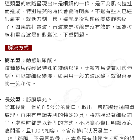
這類型的紋路呈現出來是細細的一條，是因為肌肉拉扯
而造成，特別是笑的時候會變得明顯。不過有些人已經
很嚴重，就像刀刻一樣，這就是從動態紋變成靜態紋
了，如果靠打電波、音波或是拉線是沒有效的，因為拉
線和電音波是針對鬆弛、下垂問題。
解決方式
簡單型：
動態玻尿酸。
這種玻尿酸經過特殊的鍵結以後，比較容易隨著肌肉伸
縮，可以讓細紋變淺，如果用一般的玻尿酸，就很容易
笑一笑移位。
長效型：
筋膜填充。
從耳後開一個約0.5公分的開口，取出一塊筋膜經過簡單
處理，再用有申請專利的特殊器具，將筋膜沿著細紋鋪
平，處理時都是以針孔的方式，不必擔心傷口明顯及疤
痕問題，且100%相容，不會有排斥狀況發生。
（*「筋膜」不是耳軟骨，它本身是有伸縮性、韌性的組