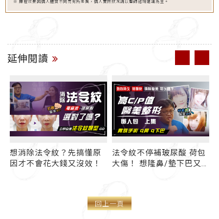
※ 療程效果因個人體質不同而有所差異，個人實際狀況請以醫師諮詢建議為主。
延伸閱讀
想消除法令紋？先搞懂原
法令紋不停補玻尿酸 荷包
因才不會花大錢又沒效！
大傷！ 想隆鼻/墊下巴又
拉
不敢手術？ 強效持久幾無
！
恢復期療程有哪些？ 高
C/P值醫美整形懶人包(上
回上一頁
集)