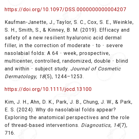
https://doi.org/10.1097/DSS.0000000000004207
Kaufman-Janette, J., Taylor, S. C., Cox, S. E., Weinkle,
S. H., Smith, S., & Kinney, B. M. (2019). Efficacy and
safety of a new resilient hyaluronic acid dermal
filler, in the correction of moderate‐to‐severe
nasolabial folds: A 64‐week, prospective,
multicenter, controlled, randomized, double‐blind
and within‐subject study.
Journal of Cosmetic
Dermatology, 18
(5), 1244–1253.
https://doi.org/10.1111/jocd.13100
Kim, J. H., Ahn, D. K., Park, J. B., Chung, J. W., & Park,
E. S. (2024). Why do nasolabial folds appear?
Exploring the anatomical perspectives and the role
of thread-based interventions.
Diagnostics, 14
(7),
716.