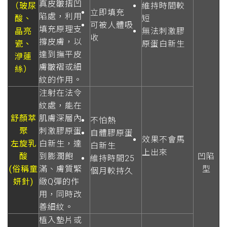
真皮皺摺凹
（玻尿
維持時間較
立即填充
陷處，利用
酸、
短
可被人體吸
填充原理支
晶亮
無法刺激膠
收
撐皮膚，以
瓷、
原蛋白新生
達到撫平皮
洢蓮
膚皺褶或細
絲）
紋的作用。
注射在法令
紋處，能在
舒顏萃
肌膚深層內
不怕熱
聚
刺激膠原蛋
自體膠原蛋
效果不會馬
左旋乳
白新生，達
白新生
上出來
酸
到膨潤飽
凹陷
維持時間25
(俗稱童
滿、膚質緊
型
個月較持久
妍針)
緻Q彈的作
用，同時改
善細紋。
植入墊片或