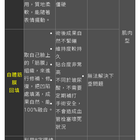
用，質地柔
僵硬
軟，能隨著
表情擺動。
肌肉
術後成果自
型
然不緊繃
維持度較持
取自己臉上
久
的「筋膜」
貼合度非常
組織，來進
高
自體筋
無法解決下
行修補、修
不同於玻尿
膜
垂問題
復，把凹陷
酸，不需要
回填
處填滿，成
定期補打
果自然、能
手術安全，
100%融合。
不會造成血
管栓塞壞死
狀況