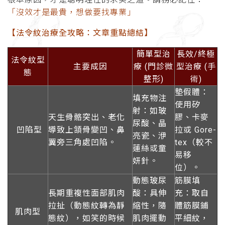
「沒效才是最貴，想做要找專業」
【法令紋治療全攻略：文章重點總結】
簡單型治
長效/終極
法令紋型
主要成因
療 (門診微
型治療 (手
態
整形)
術)
墊假體：
填充物注
使用矽
射：如玻
天生骨骼突出、老化
膠、卡麥
尿酸、晶
凹陷型
導致上頷骨變凹、鼻
拉或 Gore-
亮瓷、洢
翼旁三角處凹陷。
tex（較不
蓮絲或童
易移
妍針。
位）。
動態玻尿
筋膜填
長期重複性面部肌肉
酸：具伸
充：取自
拉扯（動態紋轉為靜
縮性，隨
體筋膜鋪
肌肉型
態紋），如笑的時候
肌肉擺動
平細紋，