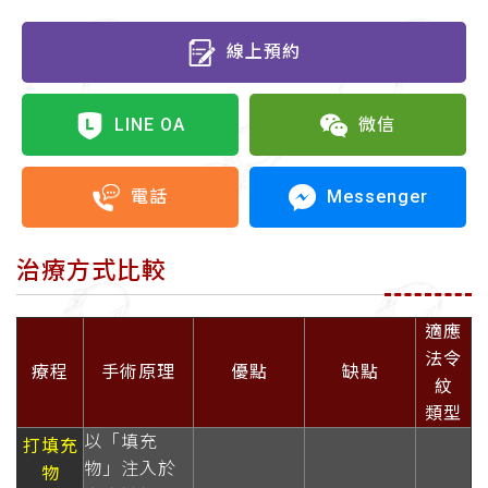
線上預約
LINE OA
微信
Messenger
電話
治療方式比較
適應
法令
療程
手術原理
優點
缺點
紋
類型
以「填充
打填充
物」注入於
物