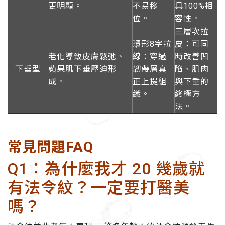
更明顯。
不易移
具100%相
位。
容性。
三層次拉
環形8字拉
皮：可同
老化導致皮膚鬆弛、
線：穿過
時改善凹
下垂型
蘋果肌下垂壓迫形
韌帶層真
陷、肌肉
成。
正上提組
與下垂的
織。
終極方
法。
常見問題FAQ
Q1：為什麼我才 20 幾歲就
有法令紋？一定要打醫美
嗎？