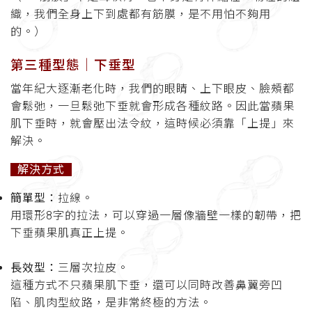
織，我們全身上下到處都有筋膜，是不用怕不夠用
的。）
第三種型態│
下垂型
當年紀大逐漸老化時，我們的眼睛、上下眼皮、臉頰都
會鬆弛，一旦鬆弛下垂就會形成各種紋路。因此當蘋果
肌下垂時，就會壓出法令紋，這時候必須靠「上提」來
解決。
解決方式
簡單型：
拉線。
用環形8字的拉法，可以穿過一層像牆壁一樣的韌帶，把
下垂蘋果肌真正上提。
長效型：
三層次拉皮。
這種方式不只蘋果肌下垂，還可以同時改善鼻翼旁凹
陷、肌肉型紋路，是非常終極的方法。