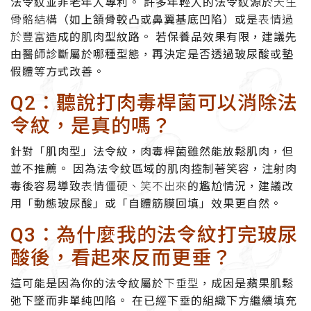
法令紋並非老年人專利。 許多年輕人的法令紋源於
天生
骨骼結構
（如上頷骨較凸或鼻翼基底凹陷）或是
表情過
於豐富
造成的肌肉型紋路。 若保養品效果有限，建議先
由醫師診斷屬於哪種型態，再決定是否透過玻尿酸或墊
假體等方式改善。
Q2：聽說打肉毒桿菌可以消除法
令紋，是真的嗎？
針對「肌肉型」法令紋，肉毒桿菌雖然能放鬆肌肉，但
並不推薦。 因為法令紋區域的肌肉控制著笑容，注射肉
毒後容易導致
表情僵硬、笑不出來
的尷尬情況，建議改
用「動態玻尿酸」或「自體筋膜回填」效果更自然。
Q3：為什麼我的法令紋打完玻尿
酸後，看起來反而更垂？
這可能是因為你的法令紋屬於
下垂型
，成因是蘋果肌鬆
弛下墜而非單純凹陷。 在已經下垂的組織下方繼續填充