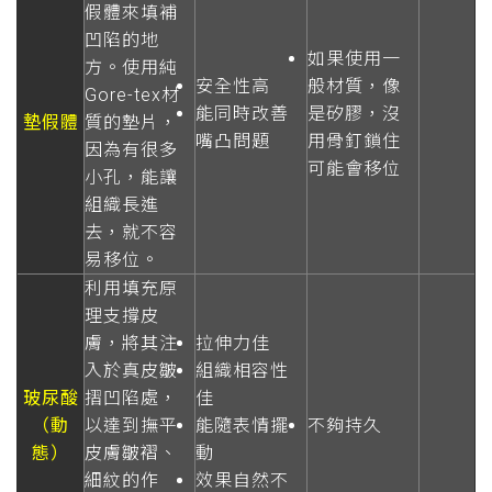
假體來填補
凹陷的地
如果使用一
方。使用純
安全性高
般材質，像
Gore-tex材
能同時改善
是矽膠，沒
墊假體
質的墊片，
嘴凸問題
用骨釘鎖住
因為有很多
可能會移位
小孔，能讓
組織長進
去，就不容
易移位。
利用填充原
理支撐皮
膚，將其注
拉伸力佳
入於真皮皺
組織相容性
玻尿酸
摺凹陷處，
佳
（動
以達到撫平
能隨表情擺
不夠持久
態）
皮膚皺褶、
動
細紋的作
效果自然不