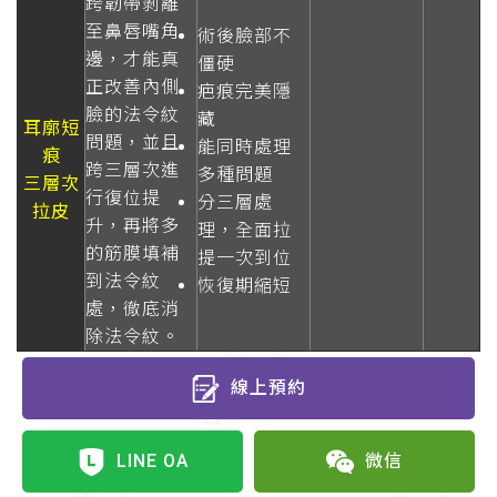
跨韌帶剝離
至鼻唇嘴角
術後臉部不
邊，才能真
僵硬
正改善內側
疤痕完美隱
臉的法令紋
藏
耳廓短
問題，並且
能同時處理
痕
跨三層次進
多種問題
三層次
行復位提
分三層處
拉皮
升，再將多
理，全面拉
的筋膜填補
提一次到位
到法令紋
恢復期縮短
處，徹底消
除法令紋。
線上預約
LINE OA
微信