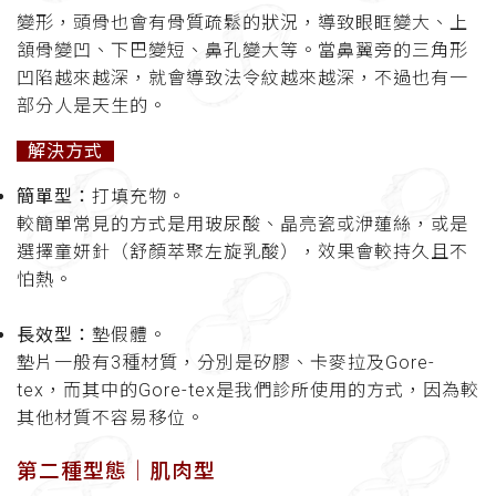
變形，頭骨也會有骨質疏鬆的狀況，導致眼眶變大、上
頷骨變凹、下巴變短、鼻孔變大等。當鼻翼旁的三角形
凹陷越來越深，就會導致法令紋越來越深，不過也有一
部分人是天生的。
解決方式
簡單型：
打填充物。
較簡單常見的方式是用玻尿酸、晶亮瓷或洢蓮絲，或是
選擇童妍針（舒顏萃聚左旋乳酸），效果會較持久且不
怕熱。
長效型：
墊假體。
墊片一般有3種材質，分別是矽膠、卡麥拉及Gore-
tex，而其中的Gore-tex是我們診所使用的方式，因為較
其他材質不容易移位。
第二種型態│
肌肉型