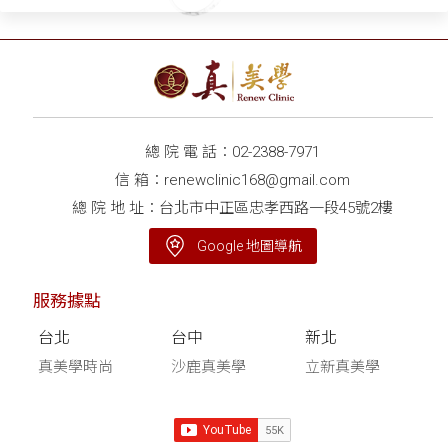
總 院 電 話：
02-2388-7971
信 箱：
renewclinic168@gmail.com
總 院 地 址：台北市中正區忠孝西路一段45號2樓
Google 地圖導航
服務據點
台北
台中
新北
真美學時尚
沙鹿真美學
立新真美學