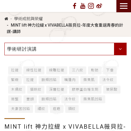
學術成就與榮耀
MINT lift 神力拉緹 x VIVABELLA薇貝拉-年度大會重返青春的計
謀-講師
學術研討演講
拉提
線性拉提
線雕拉提
三八紋
鬆弛
下垂
緊緻
拉提
臉頰凹陷
嘴邊肉
蘋果肌
法令紋
木偶紋
貓咪紋
深層拉提
膠原蛋白增生劑
玻尿酸
微整
豐額
臉頰凹陷
法令紋
蘋果肌凹陷
夫妻宮凹陷
細紋
痘疤
頸紋
MINT lift 神力拉緹 x VIVABELLA薇貝拉-