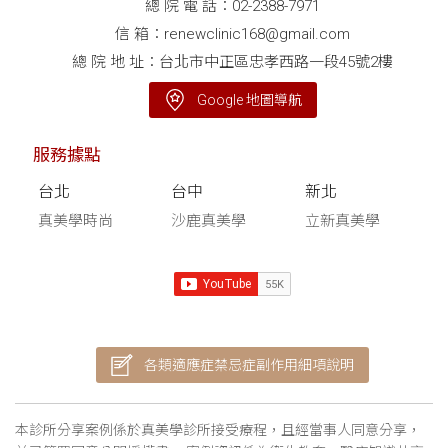
總 院 電 話：
02-2388-7971
信 箱：
renewclinic168@gmail.com
總 院 地 址：台北市中正區忠孝西路一段45號2樓
Google 地圖導航
服務據點
台北
台中
新北
真美學時尚
沙鹿真美學
立新真美學
各類適應症禁忌症副作用細項說明
本診所分享案例係於真美學診所接受療程，且經當事人同意分享，