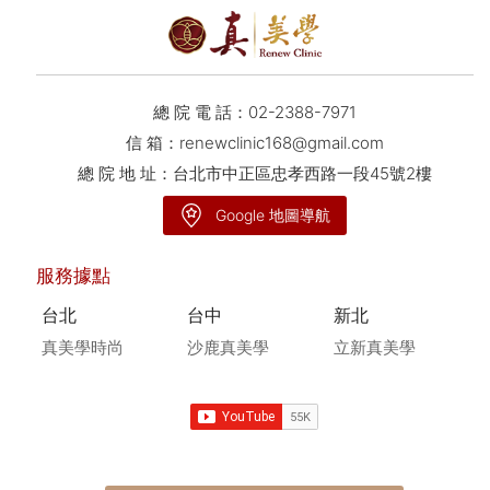
總 院 電 話：
02-2388-7971
信 箱：
renewclinic168@gmail.com
總 院 地 址：台北市中正區忠孝西路一段45號2樓
Google 地圖導航
服務據點
台北
台中
新北
真美學時尚
沙鹿真美學
立新真美學