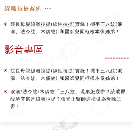
線雕拉提案例
院長母親線雕拉提(線性拉提)實錄！擺平三八紋(淚
溝、法令紋、木偶紋) 和醫師兒同框根本像姊弟！
影音專區
院長母親線雕拉提(線性拉提)實錄！擺平三八紋(淚
溝、法令紋、木偶紋) 和醫師兒同框根本像姊弟！
淚溝/法令紋/木偶紋「三八紋」現形怎麼辦？該玻尿
酸填充還是線雕拉提？張光正醫師這樣做為母除三
害！