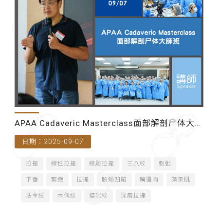
APAA Cadaveric Masterclass面部解剖尸体大师
日期：2025-09-07
班（臺北醫學大學）
拉提
線性拉提
線雕拉提
三八紋
鬆弛
下垂
緊緻
拉提
臉頰凹陷
嘴邊肉
蘋果肌
法令紋
木偶紋
貓咪紋
深層拉提