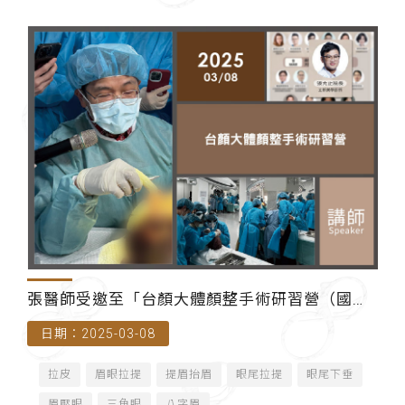
張醫師受邀至「台顏大體顏整手術研習營（國立
日期：2025-03-08
陽明大學）」授課指導
拉皮
眉眼拉提
提眉抬眉
眼尾拉提
眼尾下垂
眉壓眼
三角眼
八字眉