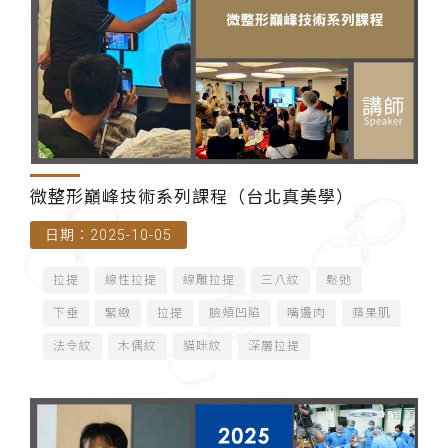
微整形巔峰技術系列課程（台北真美學）
日期：2025-10-05
拉提
線性拉提
線雕拉提
三八紋
鬆弛
下垂
緊緻
拉提
臉頰凹陷
嘴邊肉
蘋果肌
法令紋
木偶紋
貓咪紋
深層拉提