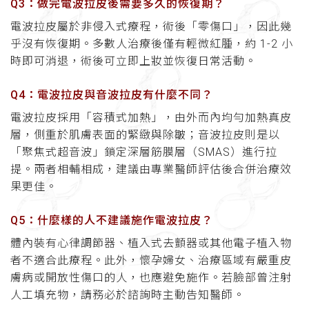
Q3：做完電波拉皮後需要多久的恢復期？
電波拉皮屬於非侵入式療程，術後「零傷口」，因此幾
乎沒有恢復期。多數人治療後僅有輕微紅腫，約 1-2 小
時即可消退，術後可立即上妝並恢復日常活動。
Q4：電波拉皮與音波拉皮有什麼不同？
電波拉皮採用「容積式加熱」，由外而內均勻加熱真皮
層，側重於肌膚表面的緊緻與除皺；音波拉皮則是以
「聚焦式超音波」鎖定深層筋膜層（SMAS）進行拉
提。兩者相輔相成，建議由專業醫師評估後合併治療效
果更佳。
Q5：什麼樣的人不建議施作電波拉皮？
體內裝有心律調節器、植入式去顫器或其他電子植入物
者不適合此療程。此外，懷孕婦女、治療區域有嚴重皮
膚病或開放性傷口的人，也應避免施作。若臉部曾注射
人工填充物，請務必於諮詢時主動告知醫師。