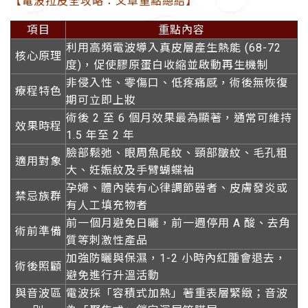
【電波拉皮全攻略：文章重點總結】
項目
重點內容
利用高頻電波導入真皮層產生熱能 (68-72
核心原理
度)，促使膠原蛋白收縮並啟動再生機制
非侵入性、零傷口、低疼痛感，術後無恢復
療程特色
期可立即上妝
術後 2 至 6 個月效果最為顯著，通常可維持
效果時程
1.5 年至 2 年
臉部鬆弛、眼周魚尾紋、頸部皺紋、毛孔粗
適用對象
大、妊娠紋及手臂蝴蝶袖
孕婦、體內裝有心律調節器者、皮膚發炎或
禁忌族群
有人工填充物者
前一個月避免日曬，前一週停用 A 酸、去角
術前準備
質等刺激性產品
加強防曬與保濕，1-2 小時內紅腫會退去，
術後照顧
避免進行升溫活動
與音波區
電波採「容積式加熱」著重表層緊緻；音波