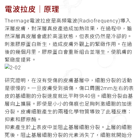
電波拉皮│原理
Thermage電波拉皮是高頻電波(Radiofrequency)導入
深層皮膚，對深層真皮產造成加熱效果，在過程中，雖
然深層真皮層會處於高溫狀態，但表皮仍然是冷卻的。
刺激膠原蛋白新生，造成皮膚外觀上的緊緻作用。在過
後的幾個月里，膠原蛋白會重新組合並增生，使肌膚的
緊緻度提昇。
研究證明，在沒有受傷的皮膚基層中，細胞分裂的活動
是很慢的。一旦皮膚受到損傷，傷口周圍2mm左右的表
皮的基細胞的分裂速度就比平時快40倍。細胞分裂由基
層向上擴展。即使是小小的傷痕也足夠刺激細胞的加速
分裂。皮膚細胞產生的兩種化學物質導致了此種反應：
抑素和膠原酶。
抑素產生於上表皮中並阻止基層細胞分裂。上層的細胞
死後，阻止基層細胞分裂的元素消失了，細胞就開始分