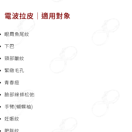
電波拉皮│適用對象
眼周魚尾紋
下巴
頸部皺紋
緊緻毛孔
青春痘
臉部線條松弛
手臂(蝴蝶袖)
妊娠紋
肥胖紋