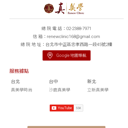
總 院 電 話：
02-2388-7971
信 箱：
renewclinic168@gmail.com
總 院 地 址：台北市中正區忠孝西路一段45號2樓
Google 地圖導航
服務據點
台北
台中
新北
真美學時尚
沙鹿真美學
立新真美學