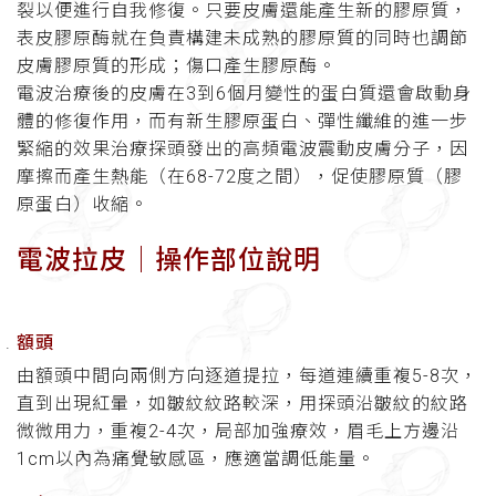
裂以便進行自我修復。只要皮膚還能產生新的膠原質，
表皮膠原酶就在負責構建未成熟的膠原質的同時也調節
皮膚膠原質的形成；傷口產生膠原酶。
電波治療後的皮膚在3到6個月變性的蛋白質還會啟動身
體的修復作用，而有新生膠原蛋白、彈性纖維的進一步
緊縮的效果治療探頭發出的高頻電波震動皮膚分子，因
摩擦而產生熱能（在68-72度之間），促使膠原質（膠
原蛋白）收縮。
電波拉皮│操作部位說明
額頭
由額頭中間向兩側方向逐道提拉，每道連續重複5-8次，
直到出現紅暈，如皺紋紋路較深，用探頭沿皺紋的紋路
微微用力，重複2-4次，局部加強療效，眉毛上方邊沿
1cm以內為痛覺敏感區，應適當調低能量。