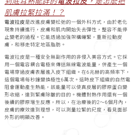
到底耳熟能詳的
電波拉皮
，是怎麽把
肌膚拉緊拉滿！？
電波拉皮
是改進皮膚變松弛的一個外科方式，由於老化
現象持續進行，皮膚和肌肉開始失去彈性，整容不能停
止變老的過程。它能透過加強架構繃緊，重新拉動皮
膚，和移走特定地區脂肪。
電波拉皮是一種安全無副作用的非侵入美容方式。它採
用一個電容耦合電極來傳送無線電波能量，併產生一個
電場穿過皮膚表層進入皮下組織。在6兆赫的高頻率下，
這個電場每秒鐘變換極性6萬次。這時皮下組織的自然電
阻會運動產生熱能，該能量可以使真皮層的膠原蛋白變
形收縮，達到緊膚除皺的目的。機體對熱作用還有一個
後續的膠原增生反應，所以，在治療後的2～6個月內，
皮膚的療效達到理想，可以測量拉緊的尺度，看見面部
外形的明顯改善。