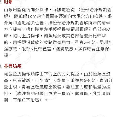
眼部
由眼周圍從內向外操作，除皺電極從 （臉部治療規劃圖
解） 距離眼1cm的位置開始逐漸向太陽穴方向推進，眼
外角和眉毛尾尖位置，按臉部治療規劃圖解所示的箭頭
方向提拉，操作時用左手輕輕提拉顳部跟眼外角部的皮
膚，協助上提操作，如魚尾紋或其它部位皺紋比較深
的，用探頭沿皺紋的紋路微微用力，重複2-4次，局部加
強療效，眼部N比較豐富，痛覺敏感，操作時要注意保
護。
鼻唇臉頰
電波拉皮操作順序由下向上的方向提拉，由於臉頰區沒
鼻、唇區敏感，可酌情加大能量，重複拉5-8次，直到紅
暈出現。鼻唇區敏感度比較強，要注意力度和能量的控
制，（應注意的部位：危險三角區、顴骨區、乳突區前
則、下頜角下沿區）。