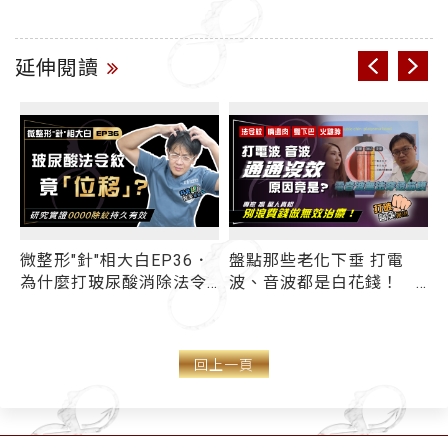
延伸閱讀
．
盤點那些老化下垂 打電
木偶紋一現形恐"斷崖式"變
波、音波都是白花錢！
老！ 嘴邊肉下垂也來湊
法令紋/嘴邊肉/雙下巴/火
熱鬧？ 有效消除3型木偶
際
雞脖打電波、音波沒效的
紋「對症治療」是關鍵
原因竟是？
回上一頁