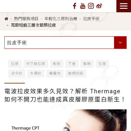
熱門服務項目
年輕化三原則治療
拉皮手術
耳廓短痕三層次緊顏拉皮
拉皮手術
拉皮
中下臉拉皮
鬆弛
下垂
緊緻
拉提
法令紋
木偶紋
嘴邊肉
臉頰凹陷
電波拉皮效果多久見效？解析 Thermage
如何不開刀也能達成真皮層膠原蛋白新生！