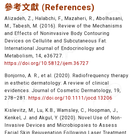
參考文獻 (References)
Alizadeh, Z., Halabchi, F., Mazaheri, R., Abolhasani,
M., Tabesh, M. (2016). Review of the Mechanisms
and Effects of Noninvasive Body Contouring
Devices on Cellulite and Subcutaneous Fat.
International Journal of Endocrinology and
Metabolism, 14, e36727.
https://doi.org/10.5812/ijem.36727
Bonjorno, A. R., et al. (2020). Radiofrequency therapy
in esthetic dermatology: A review of clinical
evidences. Journal of Cosmetic Dermatology, 19,
278–281.
https://doi.org/10.1111/jocd.13206
Kislevitz, M., Lu, K.B., Wamsley, C., Hoopman, J.,
Kenkel, J. and Akgul, Y. (2020). Novel Use of Non-
Invasive Devices and Microbiopsies to Assess
Facial Skin Rejuvenation Following Laser Treatment.