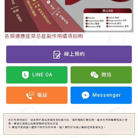
各類適應症禁忌症副作用細項說明
線上預約
LINE OA
微信
Messenger
電話
本診所案例術前、術後照片皆經患者同意授權刊登，僅作輔助診療說明、衛生教育與醫療知識之使
用，療程前請務必經專業醫師諮詢及評估
※ 療程效果因個人體質不同而有所差異，個人實際狀況請以醫師諮詢建議為主。